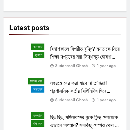
Latest
posts
কলকাতা
বিনাশকালে বিপরীত বুদ্ধি? মমতাকে নিয়ে
তৃণমূল
শিক্ষা দপ্তরের নয়া সিদ্ধান্ত ঘোষণা
হতেই বিতর্ক রাজ্যে!
Suddhashil Ghosh
1 year ago
বিশেষ খবর
মহরমে বের করা যাবে না তাজিয়া!
ভারতবর্ষ
প্রশাসনিক কর্তার বিধিনিষিধ ঘিরে
টালমাটাল রাজ্য!
Suddhashil Ghosh
1 year ago
কলকাতা
ছিঃ ছিঃ, পশ্চিমবঙ্গের বুকে হিন্দু দেবতাকে
পশ্চিমবঙ্গ
এভাবে অপমান? সবকিছু দেখেও কেন চুপ