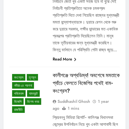
নির্বাচনে জেতা খুব একটা সহজ হবে না বুঝে সেই
নির্বাচনী প্রতিশ্রুতিতে অনেক চমকপ্রদ
প্রতিশ্রুতি দিতে দেখা গিয়েছিল রাজ্যের মুখ্যমন্ত্রী
মমতা বন্দ্যোপাধ্যায়কে। দুয়ারে রেশন থেকে শুরু
করে দুয়ারে সরকার, লক্ষীর ভান্ডারের মত একাধিক
প্রকল্পের প্রতিশ্রুতি দিয়েছিলেন তিনি। মানুষ
তাকে তৃতীয়বারের জন্য মুখ্যমন্ত্রী করেছিল।
কিন্তু বর্তমানে যে পরিস্থিতি গোটা রাজ্য জুড়ে…
Read More
কালীগঞ্জে অশ্বডিম্ব! অবশেষে মমতাকে
কংগ্রেস
তৃণমূল
প্যাঁচে ফেলতে বিজেপির পথেই বাম-
নদীয়া-২৪ পরগনা
কংগ্রেস?
পশ্চিমবঙ্গ
বামফ্রন্ট
Suddhashil Ghosh
1 year
বিজেপি
বিশেষ খবর
ago
1 mins
রাজনীতি
প্রিয়বন্ধু মিডিয়া রিপোর্ট- কালিগঞ্জ বিধানসভা
কেন্দ্রের উপনির্বাচন নিয়ে খুব একটা আশাবাদী ছিল