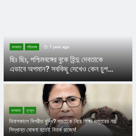
1 year ago
কলকাতা
পশ্চিমবঙ্গ
ছিঃ ছিঃ, পশ্চিমবঙ্গের বুকে হিন্দু দেবতাকে
এভাবে অপমান? সবকিছু দেখেও কেন চুপ
মমতা পুলিশ?
কলকাতা
তৃণমূল
বিনাশকালে বিপরীত বুদ্ধি? মমতাকে নিয়ে শিক্ষা দপ্তরের নয়া
সিদ্ধান্ত ঘোষণা হতেই বিতর্ক রাজ্যে!