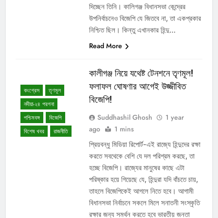
দিচ্ছেন তিনি। কালিগঞ্জ বিধানসভা কেন্দ্রের
উপনির্বাচনেও বিজেপি যে জিতবে না, তা একপ্রকার
নিশ্চিত ছিল। কিন্তু এখানকার হিন্দু…
Read More
কালীগঞ্জ নিয়ে যথেষ্ট টেনশনে তৃণমূল!
ফলাফল ঘোষণার আগেই উজ্জীবিত
কংগ্রেস
তৃণমূল
বিজেপি!
নদীয়া-২৪ পরগনা
Suddhashil Ghosh
1 year
পশ্চিমবঙ্গ
বিজেপি
ago
1 mins
বিশেষ খবর
রাজনীতি
প্রিয়বন্ধু মিডিয়া রিপোর্ট-এই রাজ্যে হিন্দুদের রক্ষা
করতে সবথেকে বেশি যে দল পরিশ্রম করছে, তা
হচ্ছে বিজেপি। রাজ্যের মানুষের কাছে এটা
পরিষ্কার হয়ে গিয়েছে যে, হিন্দুরা যদি বাঁচতে চায়,
তাহলে বিজেপিকেই আগলে নিতে হবে। আগামী
বিধানসভা নির্বাচনে সকলে মিলে সনাতনী সংস্কৃতি
রক্ষার জন্য সমর্থন করতে হবে ভারতীয় জনতা