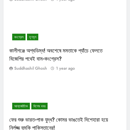
কংগ্রেস
তৃণমূল
কালীগঞ্জে অশ্বডিম্ব! অবশেষে মমতাকে প্যাঁচে ফেলতে
বিজেপির পথেই বাম-কংগ্রেস?
Suddhashil Ghosh
1 year ago
আন্তর্জাতিক
বিশেষ খবর
ফের শুরু ভারত-পাক যুদ্ধ? কোমর ভাঙতেই দিশেহারা হয়ে
নির্লজ্জ হুমকি পাকিস্তানের!