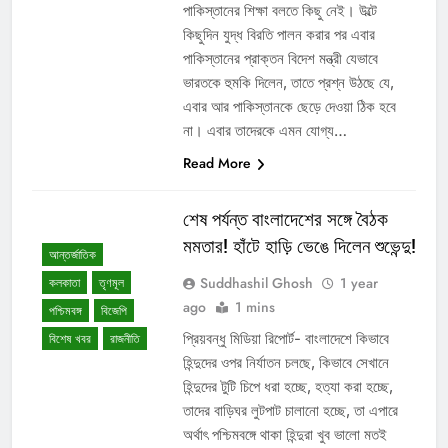
পাকিস্তানের শিক্ষা বলতে কিছু নেই। উল্টে
কিছুদিন যুদ্ধ বিরতি পালন করার পর এবার
পাকিস্তানের প্রাক্তন বিদেশ মন্ত্রী যেভাবে
ভারতকে হুমকি দিলেন, তাতে প্রশ্ন উঠছে যে,
এবার আর পাকিস্তানকে ছেড়ে দেওয়া ঠিক হবে
না। এবার তাদেরকে এমন যোগ্য…
Read More
শেষ পর্যন্ত বাংলাদেশের সঙ্গে বৈঠক
মমতার! হাঁটে হাড়ি ভেঙে দিলেন শুভেন্দু!
আন্তর্জাতিক
Suddhashil Ghosh
1 year
কলকাতা
তৃণমূল
ago
1 mins
পশ্চিমবঙ্গ
বিজেপি
প্রিয়বন্ধু মিডিয়া রিপোর্ট- বাংলাদেশে কিভাবে
বিশেষ খবর
রাজনীতি
হিন্দুদের ওপর নির্যাতন চলছে, কিভাবে সেখানে
হিন্দুদের টুটি চিপে ধরা হচ্ছে, হত্যা করা হচ্ছে,
তাদের বাড়িঘর লুটপাট চালানো হচ্ছে, তা এপারে
অর্থাৎ পশ্চিমবঙ্গে থাকা হিন্দুরা খুব ভালো মতই