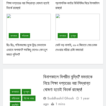
শিক্ষা দপ্তরের নয়া সিদ্ধান্ত ঘোষণা হতেই
প্রশাসনিক কর্তার বিধিনিষিধ ঘিরে টালমাটাল
বিতর্ক রাজ্যে!
রাজ্য!
কলকাতা
পশ্চিমবঙ্গ
কলকাতা
তৃণমূল
ছিঃ ছিঃ, পশ্চিমবঙ্গের বুকে হিন্দু দেবতাকে
ভোট বড় বালাই, ২৬ এ জিততে ফের চমক
এভাবে অপমান? সবকিছু দেখেও কেন চুপ
দেওয়ার মরিয়া চেষ্টা মমতার!
মমতা পুলিশ?
বিনাশকালে বিপরীত বুদ্ধি? মমতাকে
নিয়ে শিক্ষা দপ্তরের নয়া সিদ্ধান্ত
ঘোষণা হতেই বিতর্ক রাজ্যে!
কলকাতা
তৃণমূল
Suddhashil Ghosh
1 year
পশ্চিমবঙ্গ
বিশেষ খবর
ago
1 mins
রাজনীতি