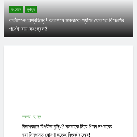
কংগ্রেস
তৃণমূল
কালীগঞ্জে অশ্বডিম্ব! অবশেষে মমতাকে প্যাঁচে ফেলতে বিজেপির
পথেই বাম-কংগ্রেস?
কলকাতা
তৃণমূল
বিনাশকালে বিপরীত বুদ্ধি? মমতাকে নিয়ে শিক্ষা দপ্তরের
নয়া সিদ্ধান্ত ঘোষণা হতেই বিতর্ক রাজ্যে!