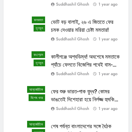
মমতা পুলিশ?
Suddhashil Ghosh
1 year ago
কলকাতা
ভোট বড় বালাই, ২৬ এ জিততে ফের
তৃণমূল
চমক দেওয়ার মরিয়া চেষ্টা মমতার!
Suddhashil Ghosh
1 year ago
কংগ্রেস
কালীগঞ্জে অশ্বডিম্ব! অবশেষে মমতাকে
তৃণমূল
প্যাঁচে ফেলতে বিজেপির পথেই বাম-
কংগ্রেস?
Suddhashil Ghosh
1 year ago
আন্তর্জাতিক
ফের শুরু ভারত-পাক যুদ্ধ? কোমর
বিশেষ খবর
ভাঙতেই দিশেহারা হয়ে নির্লজ্জ হুমকি
পাকিস্তানের!
Suddhashil Ghosh
1 year ago
আন্তর্জাতিক
শেষ পর্যন্ত বাংলাদেশের সঙ্গে বৈঠক