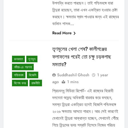
উপলব্ধি করতে পারছেন। তাই পশ্চিমবঙ্গে যারা
হিন্দুরা রয়েছেন, তারা এখন একত্রিত হওয়ার চেষ্টা
করছেন। ক্ষমতার স্বাদ পাওয়ার জন্য এই রাজ্যের
বর্তমান শাসক…
Read More
তৃণমূলের খেলা শেষ? কালীগঞ্জের
ফলাফলের পরেই তো চক্ষু চড়কগাছ
কলকাতা
তৃণমূল
মমতার?
নদীয়া-২৪ পরগনা
Suddhashil Ghosh
1 year
পশ্চিমবঙ্গ
বিজেপি
ago
1 mins
বিশেষ খবর
রাজনীতি
প্রিয়বন্ধু মিডিয়া রিপোর্ট- এই রাজ্যের বিরোধী
দলনেতা শুভেন্দু অধিকারী বারবার করে বলছেন,
সমস্ত হিন্দুরা একত্রিত হলেই বিজেপি পশ্চিমবঙ্গে
২০২৬ ক্ষমতায় আসতে পারবে। আর সেই কারণেই
যেখানেই হিন্দুরা আক্রান্ত হচ্ছেন, সেখানেই পৌঁছে
গিয়ে হিন্দুদের হৃদয় সম্রাট হিসেবে নিজের পরিচয়