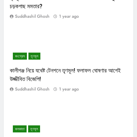
চড়কগাছ মমতার?
Suddhashil Ghosh
1 year ago
কংগ্রেস
তৃণমূল
কালীগঞ্জ নিয়ে যথেষ্ট টেনশনে তৃণমূল! ফলাফল ঘোষণার আগেই
উজ্জীবিত বিজেপি!
Suddhashil Ghosh
1 year ago
কলকাতা
তৃণমূল