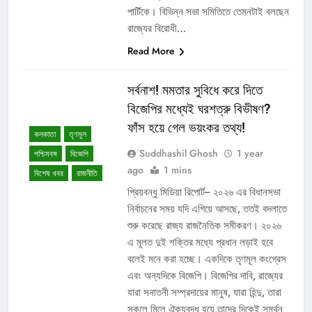
পার্টিকে। বিভিন্ন সভা সমিতিতে তেমনটাই বলছেন
রাজ্যের বিরোধী…
Read More
সর্বনাশ! মমতার সুবিধে করে দিতে
বিজেপির মধ্যেই ঘরশত্রু বিভীষণ?
ফাঁস হয়ে গেল ভয়ংকর তথ্য!
কলকাতা
তৃণমূল
Suddhashil Ghosh
1 year
পশ্চিমবঙ্গ
বিজেপি
ago
1 mins
বিশেষ খবর
রাজনীতি
প্রিয়বন্ধু মিডিয়া রিপোর্ট– ২০২৬ এর বিধানসভা
নির্বাচনের সময় যদি এগিয়ে আসছে, ততই বদলাতে
শুরু করেছে রাজ্য রাজনৈতিক সমীকরণ। ২০২৬
এ মূলত দুই শক্তির মধ্যে প্রধান লড়াই হবে
বলেই মনে করা হচ্ছে। একদিকে তৃণমূল কংগ্রেস
এবং অন্যদিকে বিজেপি। বিজেপির দাবি, রাজ্যের
যারা সনাতনী সম্প্রদায়ের মানুষ, যারা হিন্দু, তারা
সকলে মিলে ঐক্যবদ্ধ হয়ে তাদের দিকেই সমর্থন