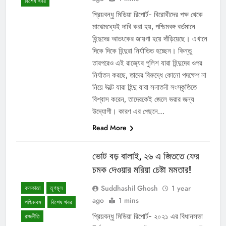
বিশেষ খবর
প্রিয়বন্ধু মিডিয়া রিপোর্ট- বিরোধীদের পক্ষ থেকে
মাঝেমধ্যেই দাবি করা হয়, পশ্চিমবঙ্গ বর্তমানে
হিন্দুদের আতংকের জায়গা হয়ে দাঁড়িয়েছে। এখানে
দিকে দিকে হিন্দুরা নির্যাতিত হচ্ছেন। কিন্তু
তারপরেও এই রাজ্যের পুলিশ যারা হিন্দুদের ওপর
নির্যাতন করছে, তাদের বিরুদ্ধে কোনো পদক্ষেপ না
নিয়ে উল্টে যারা হিন্দু যারা সনাতনী সংস্কৃতিতে
বিশ্বাস করেন, তাদেরকেই জেলে ভরার জন্য
উদ্যোগী। কারণ এর পেছনে…
Read More
ভোট বড় বালাই, ২৬ এ জিততে ফের
চমক দেওয়ার মরিয়া চেষ্টা মমতার!
Suddhashil Ghosh
1 year
কলকাতা
তৃণমূল
ago
1 mins
পশ্চিমবঙ্গ
বিশেষ খবর
প্রিয়বন্ধু মিডিয়া রিপোর্ট- ২০২১ এর বিধানসভা
রাজনীতি