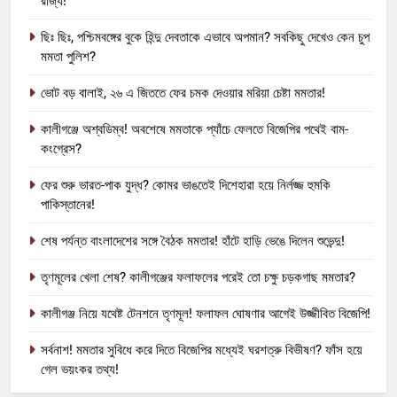
রাজ্য!
ছিঃ ছিঃ, পশ্চিমবঙ্গের বুকে হিন্দু দেবতাকে এভাবে অপমান? সবকিছু দেখেও কেন চুপ
মমতা পুলিশ?
ভোট বড় বালাই, ২৬ এ জিততে ফের চমক দেওয়ার মরিয়া চেষ্টা মমতার!
কালীগঞ্জে অশ্বডিম্ব! অবশেষে মমতাকে প্যাঁচে ফেলতে বিজেপির পথেই বাম-
কংগ্রেস?
ফের শুরু ভারত-পাক যুদ্ধ? কোমর ভাঙতেই দিশেহারা হয়ে নির্লজ্জ হুমকি
পাকিস্তানের!
শেষ পর্যন্ত বাংলাদেশের সঙ্গে বৈঠক মমতার! হাঁটে হাড়ি ভেঙে দিলেন শুভেন্দু!
তৃণমূলের খেলা শেষ? কালীগঞ্জের ফলাফলের পরেই তো চক্ষু চড়কগাছ মমতার?
কালীগঞ্জ নিয়ে যথেষ্ট টেনশনে তৃণমূল! ফলাফল ঘোষণার আগেই উজ্জীবিত বিজেপি!
সর্বনাশ! মমতার সুবিধে করে দিতে বিজেপির মধ্যেই ঘরশত্রু বিভীষণ? ফাঁস হয়ে
গেল ভয়ংকর তথ্য!