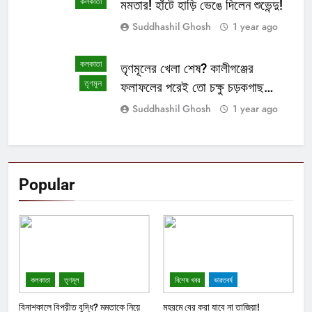
কলকাতা
মমতার! হাঁটে হাড়ি ভেঙে দিলেন শুভেন্দু!
Suddhashil Ghosh
1 year ago
কলকাতা
তৃণমূলের খেলা শেষ? কালীগঞ্জের
তৃণমূল
ফলাফলের পরেই তো চক্ষু চড়কগাছ
মমতার?
Suddhashil Ghosh
1 year ago
Popular
কলকাতা
তৃণমূল
বিশেষ খবর
ভারতবর্ষ
বিনাশকালে বিপরীত বুদ্ধি? মমতাকে নিয়ে
মহরমে বের করা যাবে না তাজিয়া!