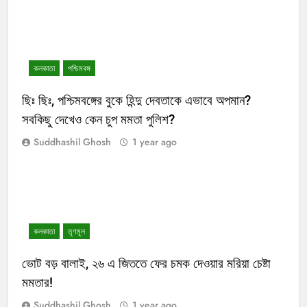
কলকাতা
পশ্চিমবঙ্গ
ছিঃ ছিঃ, পশ্চিমবঙ্গের বুকে হিন্দু দেবতাকে এভাবে অপমান?
সবকিছু দেখেও কেন চুপ মমতা পুলিশ?
Suddhashil Ghosh
1 year ago
কলকাতা
তৃণমূল
ভোট বড় বালাই, ২৬ এ জিততে ফের চমক দেওয়ার মরিয়া চেষ্টা
মমতার!
Suddhashil Ghosh
1 year ago