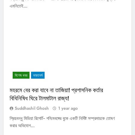
এমনিতেই…
বিশেষ খবর
ভারতবর্ষ
মহরমে বের করা যাবে না তাজিয়া! প্রশাসনিক কর্তার
বিধিনিষিধ ঘিরে টালমাটাল রাজ্য!
Suddhashil Ghosh
1 year ago
প্রিয়বন্ধু মিডিয়া রিপোর্ট- পশ্চিমবঙ্গের বুকে একটি নির্দিষ্ট সম্প্রদায়কে তোষণ
করার অভিযোগ…