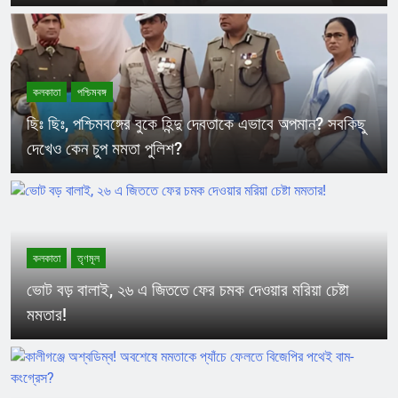
কলকাতা
পশ্চিমবঙ্গ
ছিঃ ছিঃ, পশ্চিমবঙ্গের বুকে হিন্দু দেবতাকে এভাবে অপমান? সবকিছু
দেখেও কেন চুপ মমতা পুলিশ?
কলকাতা
তৃণমূল
ভোট বড় বালাই, ২৬ এ জিততে ফের চমক দেওয়ার মরিয়া চেষ্টা
মমতার!