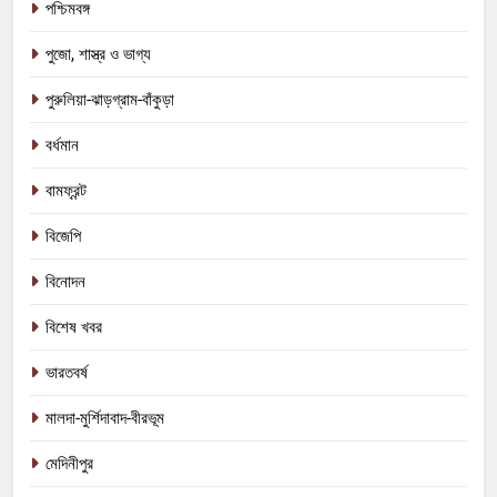
পশ্চিমবঙ্গ
পুজো, শাস্ত্র ও ভাগ্য
পুরুলিয়া-ঝাড়গ্রাম-বাঁকুড়া
বর্ধমান
বামফ্রন্ট
বিজেপি
বিনোদন
বিশেষ খবর
ভারতবর্ষ
5
কালীগঞ্জে অশ্বডিম্ব! অবশেষে মমতাকে প্যাঁচে
মালদা-মুর্শিদাবাদ-বীরভূম
ফেলতে বিজেপির পথেই বাম-কংগ্রেস?
মেদিনীপুর
কংগ্রেস
তৃণমূল