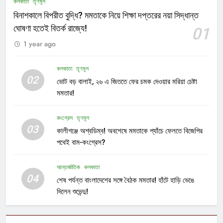
কলকাতা
তৃণমূল
বিনাশকালে বিপরীত বুদ্ধি? মমতাকে নিয়ে শিক্ষা দপ্তরের নয়া সিদ্ধান্ত
ঘোষণা হতেই বিতর্ক রাজ্যে!
01
1 year ago
কলকাতা
তৃণমূল
02
ভোট বড় বালাই, ২৬ এ জিততে ফের চমক দেওয়ার মরিয়া চেষ্টা
মমতার!
কংগ্রেস
তৃণমূল
03
কালীগঞ্জে অশ্বডিম্ব! অবশেষে মমতাকে প্যাঁচে ফেলতে বিজেপির
পথেই বাম-কংগ্রেস?
আন্তর্জাতিক
কলকাতা
04
শেষ পর্যন্ত বাংলাদেশের সঙ্গে বৈঠক মমতার! হাঁটে হাড়ি ভেঙে
দিলেন শুভেন্দু!