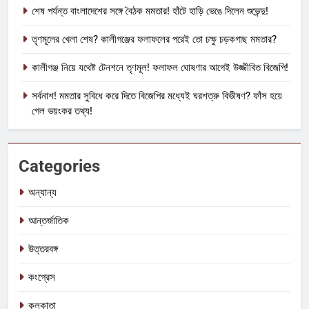
শেষ পর্যন্ত বাংলাদেশের সঙ্গে বৈঠক মমতার! হাঁটে হাড়ি ভেঙে দিলেন শুভেন্দু!
তৃণমূলের খেলা শেষ? কালীগঞ্জের ফলাফলের পরেই তো চক্ষু চড়কগাছ মমতার?
কালীগঞ্জ নিয়ে যথেষ্ট টেনশনে তৃণমূল! ফলাফল ঘোষণার আগেই উজ্জীবিত বিজেপি!
সর্বনাশ! মমতার সুবিধে করে দিতে বিজেপির মধ্যেই ঘরশত্রু বিভীষণ? ফাঁস হয়ে
গেল ভয়ংকর তথ্য!
Categories
অন্যান্য
আন্তর্জাতিক
উত্তরবঙ্গ
কংগ্রেস
কলকাতা