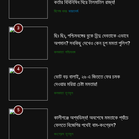
কর্তার বিধিনিষিধ ঘিরে টালমাটাল রাজ্য!
বিশেষ খবর
ভারতবর্ষ
3
ছিঃ ছিঃ, পশ্চিমবঙ্গের বুকে হিন্দু দেবতাকে এভাবে
অপমান? সবকিছু দেখেও কেন চুপ মমতা পুলিশ?
কলকাতা
পশ্চিমবঙ্গ
4
ভোট বড় বালাই, ২৬ এ জিততে ফের চমক
দেওয়ার মরিয়া চেষ্টা মমতার!
কলকাতা
তৃণমূল
5
কালীগঞ্জে অশ্বডিম্ব! অবশেষে মমতাকে প্যাঁচে
ফেলতে বিজেপির পথেই বাম-কংগ্রেস?
কংগ্রেস
তৃণমূল