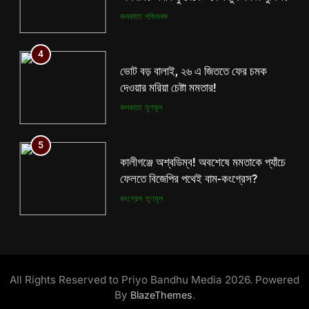
কলকাতা
তৃণমূল
কলকাতা
পশ্চিমবঙ্গ
5
4
কালীগঞ্জে অশ্বডিম্ব! অবশেষে মমতাকে প্যাঁচে
ভোট বড় বালাই, ২৬ এ জিততে ফের চমক
ফেলতে বিজেপির পথেই বাম-কংগ্রেস?
দেওয়ার মরিয়া চেষ্টা মমতার!
কংগ্রেস
তৃণমূল
কলকাতা
তৃণমূল
6
5
ফের শুরু ভারত-পাক যুদ্ধ? কোমর ভাঙতেই
কালীগঞ্জে অশ্বডিম্ব! অবশেষে মমতাকে প্যাঁচে
দিশেহারা হয়ে নির্লজ্জ হুমকি পাকিস্তানের!
ফেলতে বিজেপির পথেই বাম-কংগ্রেস?
আন্তর্জাতিক
বিশেষ খবর
কংগ্রেস
তৃণমূল
7
6
শেষ পর্যন্ত বাংলাদেশের সঙ্গে বৈঠক মমতার!
ফের শুরু ভারত-পাক যুদ্ধ? কোমর ভাঙতেই
হাঁটে হাড়ি ভেঙে দিলেন শুভেন্দু!
দিশেহারা হয়ে নির্লজ্জ হুমকি পাকিস্তানের!
All Rights Reserved to Priyo Bandhu Media 2026. Powered
আন্তর্জাতিক
কলকাতা
আন্তর্জাতিক
বিশেষ খবর
By
.
BlazeThemes