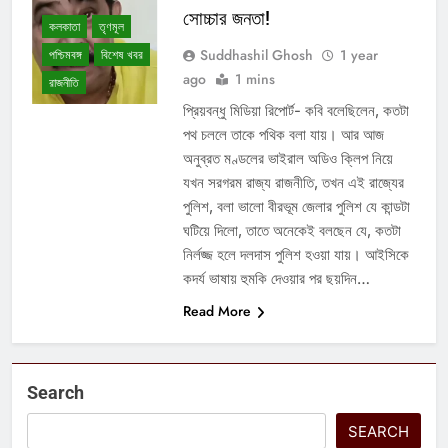
সোচ্চার জনতা!
কলকাতা
তৃণমূল
Suddhashil Ghosh
1 year
পশ্চিমবঙ্গ
বিশেষ খবর
ago
1 mins
রাজনীতি
প্রিয়বন্ধু মিডিয়া রিপোর্ট- কবি বলেছিলেন, কতটা
পথ চললে তাকে পথিক বলা যায়। আর আজ
অনুব্রত মণ্ডলের ভাইরাল অডিও ক্লিপ নিয়ে
যখন সরগরম রাজ্য রাজনীতি, তখন এই রাজ্যের
পুলিশ, বলা ভালো বীরভূম জেলার পুলিশ যে কান্ডটা
ঘটিয়ে দিলো, তাতে অনেকেই বলছেন যে, কতটা
নির্লজ্জ হলে দলদাস পুলিশ হওয়া যায়। আইসিকে
কদর্য ভাষায় হুমকি দেওয়ার পর ছয়দিন…
Read More
Search
SEARCH