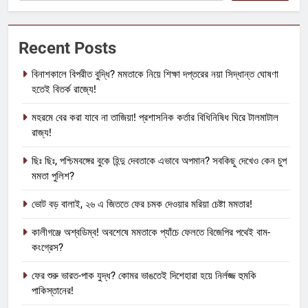
Recent Posts
বিনাশকালে বিপরীত বুদ্ধি? মমতাকে নিয়ে শিক্ষা দপ্তরের নয়া সিদ্ধান্ত ঘোষণা
হতেই বিতর্ক রাজ্যে!
মহরমে বের করা যাবে না তাজিয়া! প্রশাসনিক কর্তার বিধিনিষিধ ঘিরে টালমাটাল
রাজ্য!
ছিঃ ছিঃ, পশ্চিমবঙ্গের বুকে হিন্দু দেবতাকে এভাবে অপমান? সবকিছু দেখেও কেন চুপ
মমতা পুলিশ?
ভোট বড় বালাই, ২৬ এ জিততে ফের চমক দেওয়ার মরিয়া চেষ্টা মমতার!
কালীগঞ্জে অশ্বডিম্ব! অবশেষে মমতাকে প্যাঁচে ফেলতে বিজেপির পথেই বাম-
কংগ্রেস?
ফের শুরু ভারত-পাক যুদ্ধ? কোমর ভাঙতেই দিশেহারা হয়ে নির্লজ্জ হুমকি
পাকিস্তানের!