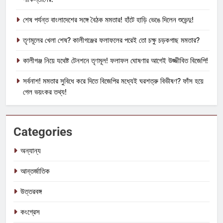
শেষ পর্যন্ত বাংলাদেশের সঙ্গে বৈঠক মমতার! হাঁটে হাড়ি ভেঙে দিলেন শুভেন্দু!
তৃণমূলের খেলা শেষ? কালীগঞ্জের ফলাফলের পরেই তো চক্ষু চড়কগাছ মমতার?
কালীগঞ্জ নিয়ে যথেষ্ট টেনশনে তৃণমূল! ফলাফল ঘোষণার আগেই উজ্জীবিত বিজেপি!
সর্বনাশ! মমতার সুবিধে করে দিতে বিজেপির মধ্যেই ঘরশত্রু বিভীষণ? ফাঁস হয়ে
গেল ভয়ংকর তথ্য!
Categories
অন্যান্য
আন্তর্জাতিক
উত্তরবঙ্গ
কংগ্রেস