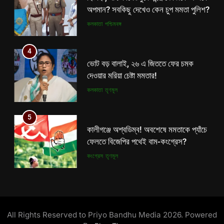
দেওয়ার মরিয়া চেষ্টা মমতার!
অপমান? সবকিছু দেখেও কেন চুপ মমতা পুলিশ?
কলকাতা
তৃণমূল
কলকাতা
পশ্চিমবঙ্গ
5
4
কালীগঞ্জে অশ্বডিম্ব! অবশেষে মমতাকে প্যাঁচে
ভোট বড় বালাই, ২৬ এ জিততে ফের চমক
ফেলতে বিজেপির পথেই বাম-কংগ্রেস?
দেওয়ার মরিয়া চেষ্টা মমতার!
কংগ্রেস
তৃণমূল
কলকাতা
তৃণমূল
6
5
ফের শুরু ভারত-পাক যুদ্ধ? কোমর ভাঙতেই
কালীগঞ্জে অশ্বডিম্ব! অবশেষে মমতাকে প্যাঁচে
দিশেহারা হয়ে নির্লজ্জ হুমকি পাকিস্তানের!
ফেলতে বিজেপির পথেই বাম-কংগ্রেস?
আন্তর্জাতিক
বিশেষ খবর
কংগ্রেস
তৃণমূল
7
6
শেষ পর্যন্ত বাংলাদেশের সঙ্গে বৈঠক মমতার!
ফের শুরু ভারত-পাক যুদ্ধ? কোমর ভাঙতেই
হাঁটে হাড়ি ভেঙে দিলেন শুভেন্দু!
দিশেহারা হয়ে নির্লজ্জ হুমকি পাকিস্তানের!
All Rights Reserved to Priyo Bandhu Media 2026. Powered
আন্তর্জাতিক
কলকাতা
আন্তর্জাতিক
বিশেষ খবর