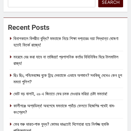
SEARCH
Recent Posts
বিনাশকালে বিপরীত বুদ্ধি? মমতাকে নিয়ে শিক্ষা দপ্তরের নয়া সিদ্ধান্ত ঘোষণা
হতেই বিতর্ক রাজ্যে!
মহরমে বের করা যাবে না তাজিয়া! প্রশাসনিক কর্তার বিধিনিষিধ ঘিরে টালমাটাল
রাজ্য!
ছিঃ ছিঃ, পশ্চিমবঙ্গের বুকে হিন্দু দেবতাকে এভাবে অপমান? সবকিছু দেখেও কেন চুপ
মমতা পুলিশ?
ভোট বড় বালাই, ২৬ এ জিততে ফের চমক দেওয়ার মরিয়া চেষ্টা মমতার!
কালীগঞ্জে অশ্বডিম্ব! অবশেষে মমতাকে প্যাঁচে ফেলতে বিজেপির পথেই বাম-
কংগ্রেস?
ফের শুরু ভারত-পাক যুদ্ধ? কোমর ভাঙতেই দিশেহারা হয়ে নির্লজ্জ হুমকি
পাকিস্তানের!