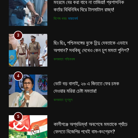
মহরমে বের করা যাবে না তাজিয়া! প্রশাসনিক
কর্তার বিধিনিষিধ ঘিরে টালমাটাল রাজ্য!
বিশেষ খবর
ভারতবর্ষ
3
ছিঃ ছিঃ, পশ্চিমবঙ্গের বুকে হিন্দু দেবতাকে এভাবে
অপমান? সবকিছু দেখেও কেন চুপ মমতা পুলিশ?
কলকাতা
পশ্চিমবঙ্গ
4
ভোট বড় বালাই, ২৬ এ জিততে ফের চমক
দেওয়ার মরিয়া চেষ্টা মমতার!
কলকাতা
তৃণমূল
5
কালীগঞ্জে অশ্বডিম্ব! অবশেষে মমতাকে প্যাঁচে
ফেলতে বিজেপির পথেই বাম-কংগ্রেস?