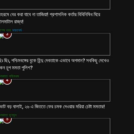
হরমে বের করা যাবে না তাজিয়া! প্রশাসনিক কর্তার বিধিনিষিধ ঘিরে
ালমাটাল রাজ্য!
িশেষ খবর
ভারতবর্ষ
3
িঃ ছিঃ, পশ্চিমবঙ্গের বুকে হিন্দু দেবতাকে এভাবে অপমান? সবকিছু দেখেও
েন চুপ মমতা পুলিশ?
লকাতা
পশ্চিমবঙ্গ
4
োট বড় বালাই, ২৬ এ জিততে ফের চমক দেওয়ার মরিয়া চেষ্টা মমতার!
লকাতা
তৃণমূল
5