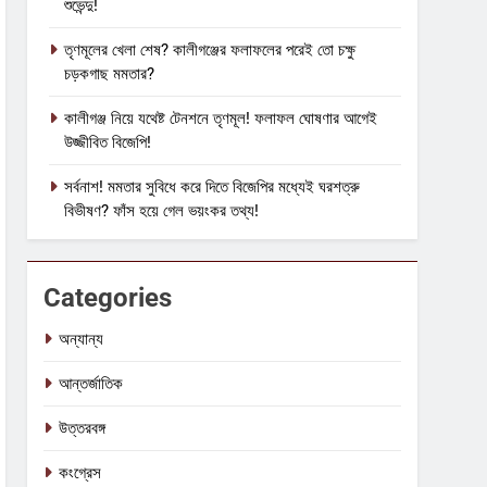
শুভেন্দু!
তৃণমূলের খেলা শেষ? কালীগঞ্জের ফলাফলের পরেই তো চক্ষু
চড়কগাছ মমতার?
কালীগঞ্জ নিয়ে যথেষ্ট টেনশনে তৃণমূল! ফলাফল ঘোষণার আগেই
উজ্জীবিত বিজেপি!
সর্বনাশ! মমতার সুবিধে করে দিতে বিজেপির মধ্যেই ঘরশত্রু
বিভীষণ? ফাঁস হয়ে গেল ভয়ংকর তথ্য!
Categories
অন্যান্য
আন্তর্জাতিক
উত্তরবঙ্গ
কংগ্রেস