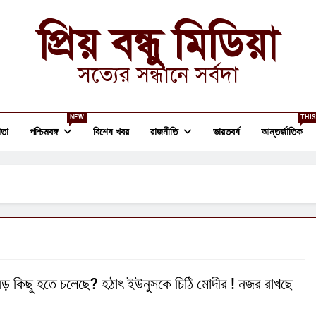
প্রিয় বন্ধু মিডিয়া
সত্যের সন্ধানে সর্বদা
NEW
THIS
তা
পশ্চিমবঙ্গ
বিশেষ খবর
রাজনীতি
ভারতবর্ষ
আন্তর্জাতিক
বড় কিছু হতে চলেছে? হঠাৎ ইউনুসকে চিঠি মোদীর ! নজর রাখছে