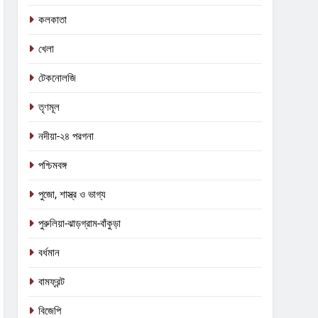
কলকাতা
খেলা
টেকনোলজি
তৃণমূল
নদীয়া-২৪ পরগনা
পশ্চিমবঙ্গ
পুজো, শাস্ত্র ও ভাগ্য
পুরুলিয়া-ঝাড়গ্রাম-বাঁকুড়া
বর্ধমান
বামফ্রন্ট
বিজেপি