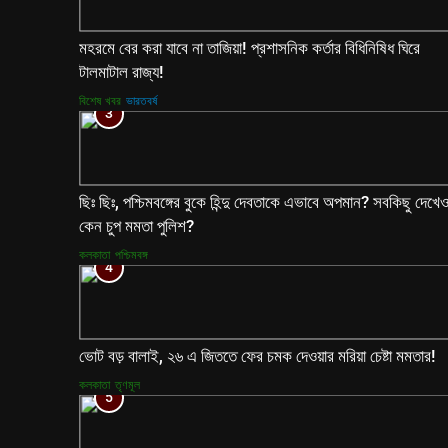
মহরমে বের করা যাবে না তাজিয়া! প্রশাসনিক কর্তার বিধিনিষিধ ঘিরে
টালমাটাল রাজ্য!
বিশেষ খবর
ভারতবর্ষ
3
ছিঃ ছিঃ, পশ্চিমবঙ্গের বুকে হিন্দু দেবতাকে এভাবে অপমান? সবকিছু দেখে
কেন চুপ মমতা পুলিশ?
কলকাতা
পশ্চিমবঙ্গ
4
ভোট বড় বালাই, ২৬ এ জিততে ফের চমক দেওয়ার মরিয়া চেষ্টা মমতার!
কলকাতা
তৃণমূল
5