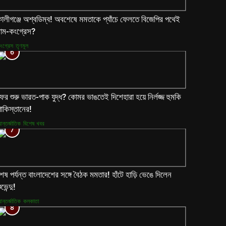
ালীগঞ্জে অশ্বডিম্ব! অবশেষে মমতাকে প্যাঁচে ফেলতে বিজেপির পথেই
াম-কংগ্রেস?
ংগ্রেস
তৃণমূল
6
ের শুরু ভারত-পাক যুদ্ধ? কোমর ভাঙতেই দিশেহারা হয়ে নির্লজ্জ হুমকি
াকিস্তানের!
ন্তর্জাতিক
বিশেষ খবর
7
েষ পর্যন্ত বাংলাদেশের সঙ্গে বৈঠক মমতার! হাঁটে হাড়ি ভেঙে দিলেন
ুভেন্দু!
ন্তর্জাতিক
কলকাতা
8