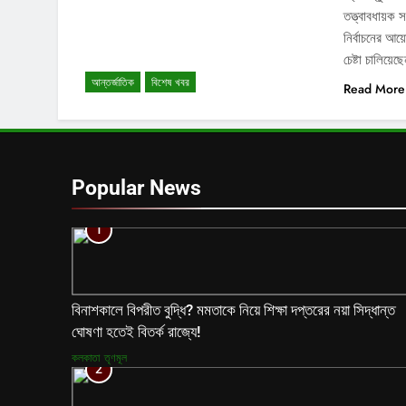
তত্ত্বাবধায়ক
নির্বাচনের আয়
চেষ্টা চালিয
আন্তর্জাতিক
বিশেষ খবর
Read More
Popular News
1
বিনাশকালে বিপরীত বুদ্ধি? মমতাকে নিয়ে শিক্ষা দপ্তরের নয়া সিদ্ধান্ত
ঘোষণা হতেই বিতর্ক রাজ্যে!
কলকাতা
তৃণমূল
2