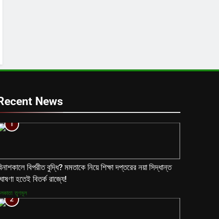
Recent News
1
িনাশকালে বিপরীত বুদ্ধি? মমতাকে নিয়ে শিক্ষা দপ্তরের নয়া সিদ্ধান্ত
োষণা হতেই বিতর্ক রাজ্যে!
লকাতা
তৃণমূল
2