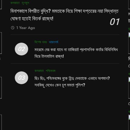
কলকাতা
তৃণমূল
বিনাশকালে বিপরীত বুদ্ধি? মমতাকে নিয়ে শিক্ষা দপ্তরের নয়া সিদ্ধান্ত
ম
ঘোষণা হতেই বিতর্ক রাজ্যে!
01
ট
1 Year Ago
ব
বিশেষ খবর
ভারতবর্ষ
02
মহরমে বের করা যাবে না তাজিয়া! প্রশাসনিক কর্তার বিধিনিষিধ
ঘিরে টালমাটাল রাজ্য!
ও
ছ
ক
কলকাতা
পশ্চিমবঙ্গ
ক
03
ছিঃ ছিঃ, পশ্চিমবঙ্গের বুকে হিন্দু দেবতাকে এভাবে অপমান?
সবকিছু দেখেও কেন চুপ মমতা পুলিশ?
ভ
ক