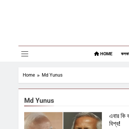
Skip
to
content
HOME
কলকা
Home
Md Yunus
Md Yunus
এবার কি 
বিশ্ব!