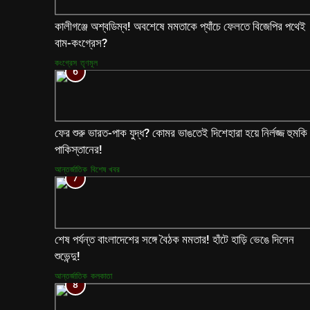
কালীগঞ্জে অশ্বডিম্ব! অবশেষে মমতাকে প্যাঁচে ফেলতে বিজেপির পথেই
বাম-কংগ্রেস?
কংগ্রেস
তৃণমূল
6
ফের শুরু ভারত-পাক যুদ্ধ? কোমর ভাঙতেই দিশেহারা হয়ে নির্লজ্জ হুমকি
পাকিস্তানের!
আন্তর্জাতিক
বিশেষ খবর
7
শেষ পর্যন্ত বাংলাদেশের সঙ্গে বৈঠক মমতার! হাঁটে হাড়ি ভেঙে দিলেন
শুভেন্দু!
আন্তর্জাতিক
কলকাতা
8