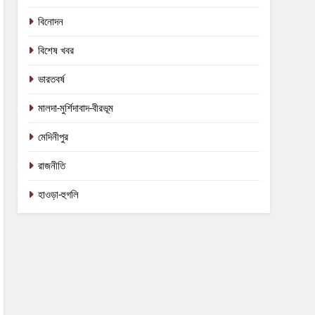
বিনোদন
বিশেষ খবর
ভারতবর্ষ
মালদা-মুর্শিদাবাদ-বীরভূম
মেদিনীপুর
রাজনীতি
হাওড়া-হুগলি