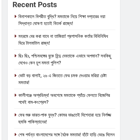
Recent Posts
বিনাশকালে বিপরীত বুদ্ধি? মমতাকে নিয়ে শিক্ষা দপ্তরের নয়া
সিদ্ধান্ত ঘোষণা হতেই বিতর্ক রাজ্যে!
মহরমে বের করা যাবে না তাজিয়া! প্রশাসনিক কর্তার বিধিনিষিধ
ঘিরে টালমাটাল রাজ্য!
ছিঃ ছিঃ, পশ্চিমবঙ্গের বুকে হিন্দু দেবতাকে এভাবে অপমান? সবকিছু
দেখেও কেন চুপ মমতা পুলিশ?
ভোট বড় বালাই, ২৬ এ জিততে ফের চমক দেওয়ার মরিয়া চেষ্টা
মমতার!
কালীগঞ্জে অশ্বডিম্ব! অবশেষে মমতাকে প্যাঁচে ফেলতে বিজেপির
পথেই বাম-কংগ্রেস?
ফের শুরু ভারত-পাক যুদ্ধ? কোমর ভাঙতেই দিশেহারা হয়ে নির্লজ্জ
হুমকি পাকিস্তানের!
শেষ পর্যন্ত বাংলাদেশের সঙ্গে বৈঠক মমতার! হাঁটে হাড়ি ভেঙে দিলেন