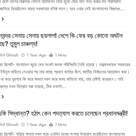
 ছোট দেশের বিরুদ্ধে কোনো অ্যাকশন নিয়ে ছুঁচো মেরে হাত গন্ধ করার মত পরিস্থিতি
ানিয়ে দিয়েছিলেন ভারত সরকারের ঘনিষ্ঠ মহল। তবে এবার সেই বাংলাদেশের বিরুদ্ধে…
নবন্দর সেনায় সেনায় ছয়লাপ! দেশে কি ফের বড় কোনো অঘটন
ে? তুমুল চাঞ্চল্য!
hil Ghosh
1 Year Ago
1 Mins
িডিয়া রিপোর্ট- বাংলাদেশ জুড়ে ফের সংকট জনক পরিস্থিতি তৈরি হয়েছে। তত্ত্বাবধায়ক সরকারের
 ইউনুস দায়িত্ব নেওয়ার পর তার কাছে প্রধান কর্তব্য ছিল, জাতীয় নির্বাচনের আয়োজন করা।
া না করে ঘুরপথে কি করে ক্ষমতা দখল করে সময় কাটানো যায়, তার চেষ্টাই করেছেন। তাই
বিরুদ্ধে যখন বিদ্রোহ শুরু হয়েছে, ঠিক তখনই…
একি সিদ্ধান্ত? হঠাৎ কেন পদত্যাগ করতে চলেছেন প্রধানমন্ত্রী!
hil Ghosh
1 Year Ago
1 Mins
িডিয়া রিপোর্ট- ঘুরিয়ে ক্ষমতা দখল করে এতদিন সুখের সংসার উপভোগ করেছিলেন বাংলাদেশের