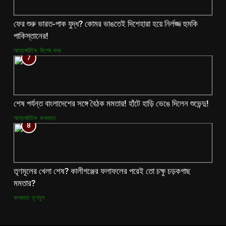
ফের শুরু ভারত-পাক যুদ্ধ? কোমর ভাঙতেই দিশেহারা হয়ে নির্লজ্জ হুমকি
পাকিস্তানের!
আন্তর্জাতিক
বিশেষ খবর
7
শেষ পর্যন্ত বাংলাদেশের সঙ্গে বৈঠক মমতার! হাঁটে হাড়ি ভেঙে দিলেন শুভেন্দু!
আন্তর্জাতিক
কলকাতা
8
তৃণমূলের খেলা শেষ? কালীগঞ্জের ফলাফলের পরেই তো চক্ষু চড়কগাছ
মমতার?
কলকাতা
তৃণমূল