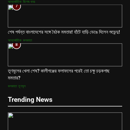
আন্তর্জাতিক
বিশেষ খবর
7
শেষ পর্যন্ত বাংলাদেশের সঙ্গে বৈঠক মমতার! হাঁটে হাড়ি ভেঙে দিলেন শুভেন্দু!
আন্তর্জাতিক
কলকাতা
8
তৃণমূলের খেলা শেষ? কালীগঞ্জের ফলাফলের পরেই তো চক্ষু চড়কগাছ
মমতার?
কলকাতা
তৃণমূল
Trending News