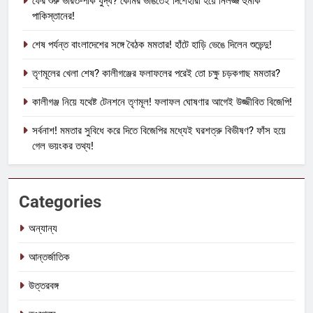
ফের শুরু ভারত-পাক যুদ্ধ? কোমর ভাঙতেই দিশেহারা হয়ে নির্লজ্জ হুমকি
পাকিস্তানের!
শেষ পর্যন্ত বাংলাদেশের সঙ্গে বৈঠক মমতার! হাঁটে হাড়ি ভেঙে দিলেন শুভেন্দু!
তৃণমূলের খেলা শেষ? কালীগঞ্জের ফলাফলের পরেই তো চক্ষু চড়কগাছ মমতার?
কালীগঞ্জ নিয়ে যথেষ্ট টেনশনে তৃণমূল! ফলাফল ঘোষণার আগেই উজ্জীবিত বিজেপি!
সর্বনাশ! মমতার সুবিধে করে দিতে বিজেপির মধ্যেই ঘরশত্রু বিভীষণ? ফাঁস হয়ে
গেল ভয়ংকর তথ্য!
Categories
অন্যান্য
আন্তর্জাতিক
উত্তরবঙ্গ