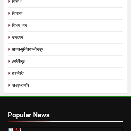
বিজেপি
বিনোদন
বিশেষ খবর
ভারতবর্ষ
মালদা-মুর্শিদাবাদ-বীরভূম
মেদিনীপুর
রাজনীতি
হাওড়া-হুগলি
Popular News
1