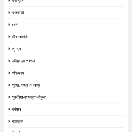
কংগ্রেস
কলকাতা
খেলা
টেকনোলজি
তৃণমূল
নদীয়া-২৪ পরগনা
পশ্চিমবঙ্গ
পুজো, শাস্ত্র ও ভাগ্য
পুরুলিয়া-ঝাড়গ্রাম-বাঁকুড়া
বর্ধমান
বামফ্রন্ট