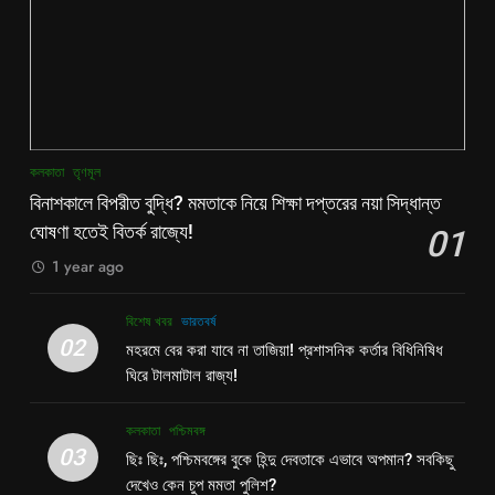
কলকাতা
তৃণমূল
বিনাশকালে বিপরীত বুদ্ধি? মমতাকে নিয়ে শিক্ষা দপ্তরের নয়া সিদ্ধান্ত
ঘোষণা হতেই বিতর্ক রাজ্যে!
01
1 year ago
বিশেষ খবর
ভারতবর্ষ
02
মহরমে বের করা যাবে না তাজিয়া! প্রশাসনিক কর্তার বিধিনিষিধ
ঘিরে টালমাটাল রাজ্য!
কলকাতা
পশ্চিমবঙ্গ
03
ছিঃ ছিঃ, পশ্চিমবঙ্গের বুকে হিন্দু দেবতাকে এভাবে অপমান? সবকিছু
দেখেও কেন চুপ মমতা পুলিশ?