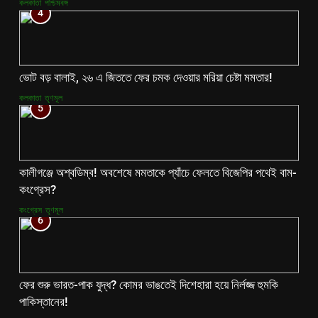
কলকাতা
পশ্চিমবঙ্গ
4
ভোট বড় বালাই, ২৬ এ জিততে ফের চমক দেওয়ার মরিয়া চেষ্টা মমতার!
কলকাতা
তৃণমূল
5
কালীগঞ্জে অশ্বডিম্ব! অবশেষে মমতাকে প্যাঁচে ফেলতে বিজেপির পথেই বাম-
কংগ্রেস?
কংগ্রেস
তৃণমূল
6
ফের শুরু ভারত-পাক যুদ্ধ? কোমর ভাঙতেই দিশেহারা হয়ে নির্লজ্জ হুমকি
পাকিস্তানের!