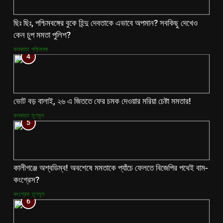
ছিঃ ছিঃ, পশ্চিমবঙ্গের বুকে হিন্দু দেবতাকে এভাবে অপমান? সবকিছু দেখেও
কেন চুপ মমতা পুলিশ?
কলকাতা
পশ্চিমবঙ্গ
4
ভোট বড় বালাই, ২৬ এ জিততে ফের চমক দেওয়ার মরিয়া চেষ্টা মমতার!
কলকাতা
তৃণমূল
5
কালীগঞ্জে অশ্বডিম্ব! অবশেষে মমতাকে প্যাঁচে ফেলতে বিজেপির পথেই বাম-
কংগ্রেস?
কংগ্রেস
তৃণমূল
6