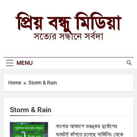
Skip
to
প্রিয় বন্ধু মিডিয়া
content
সত্যের সন্ধানে সর্বদা
MENU
Home
Storm & Rain
অন্যান্য
উত্তরবঙ্গ
কলকাতা
টেকনোলজি
Storm & Rain
নদীয়া-২৪ পরগনা
পশ্চিমবঙ্গ
বাংলার আকাশে ভয়ঙ্কর দুর্যোগের
পুরুলিয়া-ঝাড়গ্রাম-বাঁকুড়া
ঘনঘটা! কাঁপতে চলেছে দার্জিলিং থেকে
বর্ধমান
বিশেষ খবর