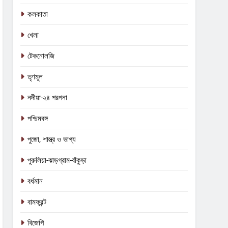
কলকাতা
খেলা
টেকনোলজি
তৃণমূল
নদীয়া-২৪ পরগনা
পশ্চিমবঙ্গ
পুজো, শাস্ত্র ও ভাগ্য
পুরুলিয়া-ঝাড়গ্রাম-বাঁকুড়া
বর্ধমান
বামফ্রন্ট
বিজেপি