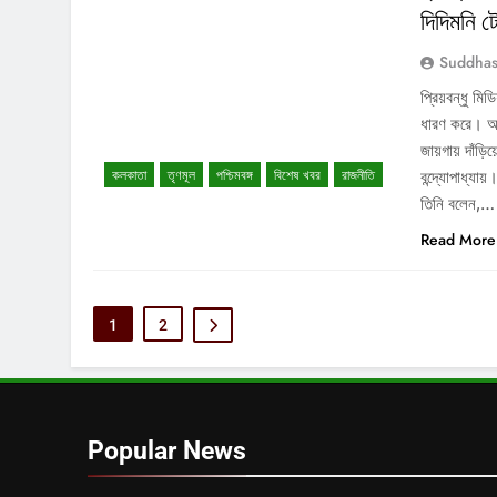
দিদিমনি 
Suddhas
প্রিয়বন্ধু মি
ধারণ করে। আর
জায়গায় দাঁড়
কলকাতা
তৃণমূল
পশ্চিমবঙ্গ
বিশেষ খবর
রাজনীতি
বন্দ্যোপাধ্যায
তিনি বলেন,…
Read More
1
2
Popular News