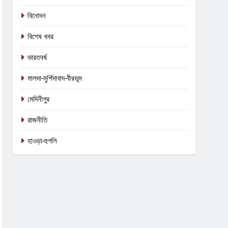
বিনোদন
বিশেষ খবর
ভারতবর্ষ
মালদা-মুর্শিদাবাদ-বীরভূম
মেদিনীপুর
রাজনীতি
হাওড়া-হুগলি