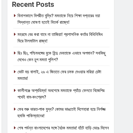
Recent Posts
বিনাশকালে বিপরীত বুদ্ধি? মমতাকে নিয়ে শিক্ষা দপ্তরের নয়া
সিদ্ধান্ত ঘোষণা হতেই বিতর্ক রাজ্যে!
মহরমে বের করা যাবে না তাজিয়া! প্রশাসনিক কর্তার বিধিনিষিধ
ঘিরে টালমাটাল রাজ্য!
ছিঃ ছিঃ, পশ্চিমবঙ্গের বুকে হিন্দু দেবতাকে এভাবে অপমান? সবকিছু
দেখেও কেন চুপ মমতা পুলিশ?
ভোট বড় বালাই, ২৬ এ জিততে ফের চমক দেওয়ার মরিয়া চেষ্টা
মমতার!
কালীগঞ্জে অশ্বডিম্ব! অবশেষে মমতাকে প্যাঁচে ফেলতে বিজেপির
পথেই বাম-কংগ্রেস?
ফের শুরু ভারত-পাক যুদ্ধ? কোমর ভাঙতেই দিশেহারা হয়ে নির্লজ্জ
হুমকি পাকিস্তানের!
শেষ পর্যন্ত বাংলাদেশের সঙ্গে বৈঠক মমতার! হাঁটে হাড়ি ভেঙে দিলেন