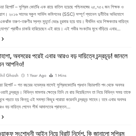
িডিয়া রিপোর্ট – সুপ্রিম কোর্টের এক রায়ে বাতিল হয়েছে পশ্চিমবঙ্গের ২৫,৭৫২ জন শিক্ষক ও
নিয়োগ। ২০১৬ সালের স্কুল সার্ভিস কমিশনের (SSC) সম্পূর্ণ প্যানেল দুর্নীতির অভিযোগে
কঝাঁক তরুণ-তরুণীর স্বপ্ন মুহূর্তে ভেঙে চুরমার হয়ে যায়। দীর্ঘদিন ধরে শিক্ষকতার দায়িত্ব
‘যোগ্য’ প্রার্থীও চাকরি হারিয়েছেন এই রায়ে। এই গভীর সংকটের মুখে দাঁড়িয়ে এবার…
হাগা, অবসরের পরেই এবার আরও বড় দায়িত্বে চন্দ্রচূড়! জানলে
বেন আপনিও!
hil Ghosh
1 Year Ago
1 Mins
িডিয়া রিপোর্ট – গত বছরের নভেম্বর মাসেই সুপ্রিমকোর্টের প্রধান বিচারপতি পদ থেকে অবসর
ওয়াই চন্দ্রচূড়। বিভিন্ন মামলার ক্ষেত্রে তিনি যে রায় দিয়েছিলেন তা নিয়ে বিভিন্ন সময় তাকে
 মুখে পড়তে হয় কিন্তু এই সমস্ত কিছুর পরোয়া করেননি চন্দ্রচূড় সাহেব। তবে এবার অবসর
ও বড় দায়িত্ব পেলেন শীর্ষ আদালতের প্রাক্তন…
়াকফ সংশোধনী আইন নিয়ে বিরাট নির্দেশ, কি জানালো সুপ্রিম