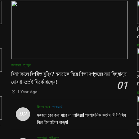
ব
ঘ
ক
কলকাতা
তৃণমূল
বিনাশকালে বিপরীত বুদ্ধি? মমতাকে নিয়ে শিক্ষা দপ্তরের নয়া সিদ্ধান্ত
ম
ঘোষণা হতেই বিতর্ক রাজ্যে!
01
ট
1 Year Ago
ব
বিশেষ খবর
ভারতবর্ষ
02
মহরমে বের করা যাবে না তাজিয়া! প্রশাসনিক কর্তার বিধিনিষিধ
ঘিরে টালমাটাল রাজ্য!
ও
ছ
ক
কলকাতা
পশ্চিমবঙ্গ