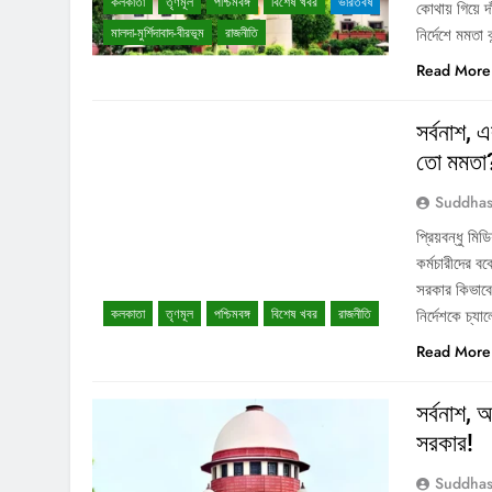
কলকাতা
তৃণমূল
পশ্চিমবঙ্গ
বিশেষ খবর
ভারতবর্ষ
কোথায় গিয়ে দ
মালদা-মুর্শিদাবাদ-বীরভূম
রাজনীতি
নির্দেশে মমতা
Read More
সর্বনাশ, 
তো মমতা
Suddhas
প্রিয়বন্ধু মি
কর্মচারীদের ব
সরকার কিভাবে
কলকাতা
তৃণমূল
পশ্চিমবঙ্গ
বিশেষ খবর
রাজনীতি
নির্দেশকে চ্য
Read More
সর্বনাশ, 
সরকার!
Suddhas