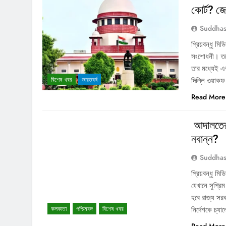
কোর্ট? জে
Suddhas
প্রিয়বন্ধু ম
সংশোধনী। তবে 
তার মধ্যেই এব
বিশেষ খবর
ভারতবর্ষ
দিল্লি ওয়াকফ
Read More
আদালতের 
নবান্ন?
Suddhas
প্রিয়বন্ধু মি
যেখানে সুপ্রি
হবে রাজ্য সর
কলকাতা
পশ্চিমবঙ্গ
বিশেষ খবর
নির্দেশকে চ্য