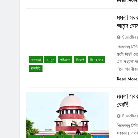
Read More
মমতা সরকা
আনন্দ বো
Suddhas
প্রিয়বন্ধু ম
মতই টাইট দেবে
কলকাতা
তৃণমূল
পশ্চিমবঙ্গ
বিজেপি
বিশেষ খবর
এক সখ্যতা বজা
রাজনীতি
নিয়ে তার নীর
Read More
মমতা সরকা
কোর্ট!
Suddhas
প্রিয়বন্ধু ম
সরকার। এবার স