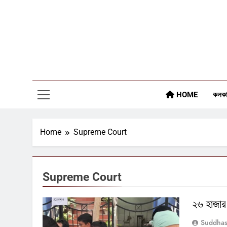
Skip
to
content
HOME
কলকা
Home
Supreme Court
Supreme Court
২৬ হাজার
Suddhas