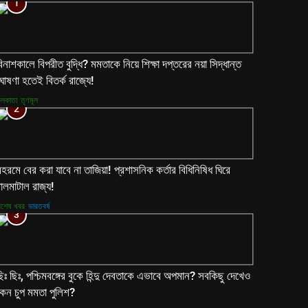
1
িনাশকালে বিপরীত বুদ্ধি? মমতাকে নিয়ে শিক্ষা দপ্তরের নয়া সিদ্ধান্ত
োষণা হতেই বিতর্ক রাজ্যে!
লকাতা
তৃণমূল
2
হরমে বের করা যাবে না তাজিয়া! প্রশাসনিক কর্তার বিধিনিষিধ ঘিরে
ালমাটাল রাজ্য!
িশেষ খবর
ভারতবর্ষ
3
িঃ ছিঃ, পশ্চিমবঙ্গের বুকে হিন্দু দেবতাকে এভাবে অপমান? সবকিছু দেখেও
েন চুপ মমতা পুলিশ?