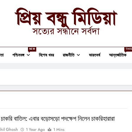
প্রিয় বন্ধু মিডিয়া
সত্যের সন্ধানে সর্বদা
NEW
THIS
তা
পশ্চিমবঙ্গ
বিশেষ খবর
রাজনীতি
ভারতবর্ষ
আন্তর্জাতিক
 চাকরি বাতিল: এবার বড়োসড়ো পদক্ষেপ নিলেন চাকরিহারারা
hil Ghosh
1 Year Ago
1 Mins