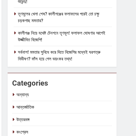
শুভেন্দু!
তৃণমূলের খেলা শেষ? কালীগঞ্জের ফলাফলের পরেই তো চক্ষু
চড়কগাছ মমতার?
কালীগঞ্জ নিয়ে যথেষ্ট টেনশনে তৃণমূল! ফলাফল ঘোষণার আগেই
উজ্জীবিত বিজেপি!
সর্বনাশ! মমতার সুবিধে করে দিতে বিজেপির মধ্যেই ঘরশত্রু
বিভীষণ? ফাঁস হয়ে গেল ভয়ংকর তথ্য!
Categories
অন্যান্য
আন্তর্জাতিক
উত্তরবঙ্গ
কংগ্রেস