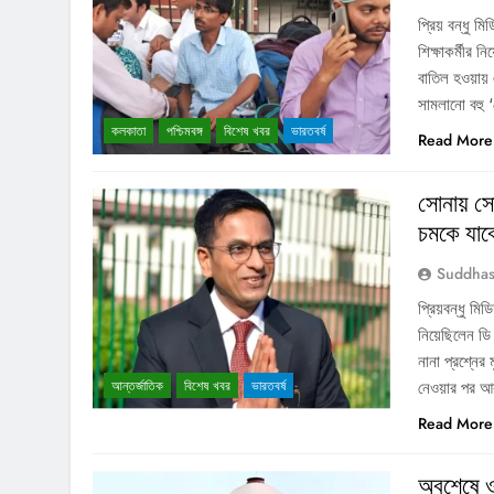
প্রিয় বন্ধু ম
শিক্ষাকর্মীর 
বাতিল হওয়ায় এ
সামলানো বহু 
কলকাতা
পশ্চিমবঙ্গ
বিশেষ খবর
ভারতবর্ষ
Read More
সোনায় সো
চমকে যা
Suddhas
প্রিয়বন্ধু ম
নিয়েছিলেন ডি 
নানা প্রশ্নের
আন্তর্জাতিক
বিশেষ খবর
ভারতবর্ষ
নেওয়ার পর আর
Read More
অবশেষে ওয