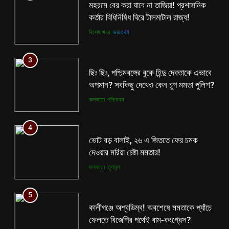
মহরমে বের করা যাবে না তাজিয়া! প্রশাসনিক
কর্তার বিধিনিষিধ ঘিরে টালমাটাল রাজ্য!
বিশেষ খবর
ভারতবর্ষ
3
ছিঃ ছিঃ, পশ্চিমবঙ্গের বুকে হিন্দু দেবতাকে এভাবে
অপমান? সবকিছু দেখেও কেন চুপ মমতা পুলিশ?
কলকাতা
পশ্চিমবঙ্গ
4
ভোট বড় বালাই, ২৬ এ জিততে ফের চমক
দেওয়ার মরিয়া চেষ্টা মমতার!
কলকাতা
তৃণমূল
5
কালীগঞ্জে অশ্বডিম্ব! অবশেষে মমতাকে প্যাঁচে
ফেলতে বিজেপির পথেই বাম-কংগ্রেস?