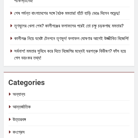
পাকিস্তানের!
শেষ পর্যন্ত বাংলাদেশের সঙ্গে বৈঠক মমতার! হাঁটে হাড়ি ভেঙে দিলেন শুভেন্দু!
তৃণমূলের খেলা শেষ? কালীগঞ্জের ফলাফলের পরেই তো চক্ষু চড়কগাছ মমতার?
কালীগঞ্জ নিয়ে যথেষ্ট টেনশনে তৃণমূল! ফলাফল ঘোষণার আগেই উজ্জীবিত বিজেপি!
সর্বনাশ! মমতার সুবিধে করে দিতে বিজেপির মধ্যেই ঘরশত্রু বিভীষণ? ফাঁস হয়ে
গেল ভয়ংকর তথ্য!
Categories
অন্যান্য
আন্তর্জাতিক
উত্তরবঙ্গ
কংগ্রেস