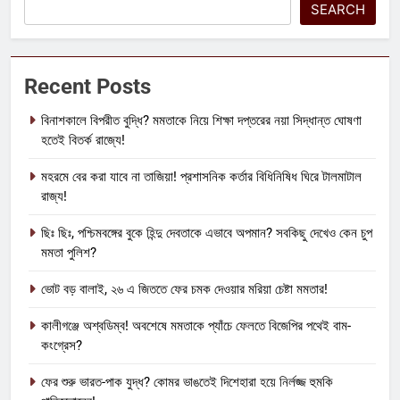
SEARCH
Recent Posts
বিনাশকালে বিপরীত বুদ্ধি? মমতাকে নিয়ে শিক্ষা দপ্তরের নয়া সিদ্ধান্ত ঘোষণা
হতেই বিতর্ক রাজ্যে!
মহরমে বের করা যাবে না তাজিয়া! প্রশাসনিক কর্তার বিধিনিষিধ ঘিরে টালমাটাল
রাজ্য!
ছিঃ ছিঃ, পশ্চিমবঙ্গের বুকে হিন্দু দেবতাকে এভাবে অপমান? সবকিছু দেখেও কেন চুপ
মমতা পুলিশ?
ভোট বড় বালাই, ২৬ এ জিততে ফের চমক দেওয়ার মরিয়া চেষ্টা মমতার!
কালীগঞ্জে অশ্বডিম্ব! অবশেষে মমতাকে প্যাঁচে ফেলতে বিজেপির পথেই বাম-
কংগ্রেস?
ফের শুরু ভারত-পাক যুদ্ধ? কোমর ভাঙতেই দিশেহারা হয়ে নির্লজ্জ হুমকি