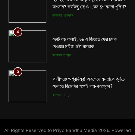
দেওয়ার মরিয়া চেষ্টা মমতার!
অপমান? সবকিছু দেখেও কেন চুপ মমতা পুলিশ?
কলকাতা
তৃণমূল
কলকাতা
পশ্চিমবঙ্গ
5
4
কালীগঞ্জে অশ্বডিম্ব! অবশেষে মমতাকে প্যাঁচে
ভোট বড় বালাই, ২৬ এ জিততে ফের চমক
ফেলতে বিজেপির পথেই বাম-কংগ্রেস?
দেওয়ার মরিয়া চেষ্টা মমতার!
কংগ্রেস
তৃণমূল
কলকাতা
তৃণমূল
6
5
ফের শুরু ভারত-পাক যুদ্ধ? কোমর ভাঙতেই
কালীগঞ্জে অশ্বডিম্ব! অবশেষে মমতাকে প্যাঁচে
দিশেহারা হয়ে নির্লজ্জ হুমকি পাকিস্তানের!
ফেলতে বিজেপির পথেই বাম-কংগ্রেস?
আন্তর্জাতিক
বিশেষ খবর
কংগ্রেস
তৃণমূল
7
6
শেষ পর্যন্ত বাংলাদেশের সঙ্গে বৈঠক মমতার!
ফের শুরু ভারত-পাক যুদ্ধ? কোমর ভাঙতেই
হাঁটে হাড়ি ভেঙে দিলেন শুভেন্দু!
দিশেহারা হয়ে নির্লজ্জ হুমকি পাকিস্তানের!
All Rights Reserved to Priyo Bandhu Media 2026. Powered
আন্তর্জাতিক
কলকাতা
আন্তর্জাতিক
বিশেষ খবর