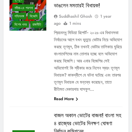
ভাঙলেন মমতারই বিধায়ক!
নদীয়া-২৪ পরগনা
Suddhashil Ghosh
1 year
পশ্চিমবঙ্গ
বিজেপি
ago
1 mins
বিশেষ খবর
রাজনীতি
প্রিয়বন্ধু মিডিয়া রিপোর্ট- ২০২৬ এর বিধানসভা
নির্বাচনের আগে যখন ভুতুড়ে ভোটার নিয়ে অভিযোগ
করছে তৃণমূল, ঠিক তখনই ভোটার তালিকায় ঘুরিয়ে
বাংলাদেশিদের নাম তোলার হচ্ছে বলে অভিযোগ
করছে বিজেপি। আর এবার বিজেপির সেই
অভিযোগই কি স্বীকার করে নিলেন স্বয়ং তৃণমূল
বিধায়ক? কাকদ্বীপে যে ঘটনা ঘটেছে এবং তারপর
তৃণমূল বিধায়ক যে মন্তব্য করেছেন, তাতে
রীতিমত বেকায়দায় ঘাসফুল…
Read More
বাজল অকাল ভোটের বাজনা! বাংলা সহ
৪ রাজ্যের ভোটের দিনক্ষণ ঘোষণা
নির্বাচন কমিশনের