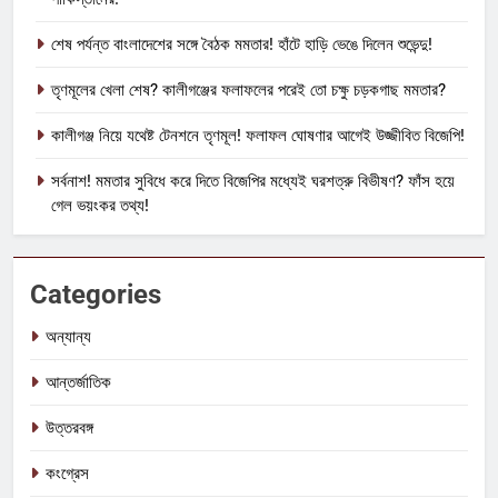
শেষ পর্যন্ত বাংলাদেশের সঙ্গে বৈঠক মমতার! হাঁটে হাড়ি ভেঙে দিলেন শুভেন্দু!
তৃণমূলের খেলা শেষ? কালীগঞ্জের ফলাফলের পরেই তো চক্ষু চড়কগাছ মমতার?
কালীগঞ্জ নিয়ে যথেষ্ট টেনশনে তৃণমূল! ফলাফল ঘোষণার আগেই উজ্জীবিত বিজেপি!
সর্বনাশ! মমতার সুবিধে করে দিতে বিজেপির মধ্যেই ঘরশত্রু বিভীষণ? ফাঁস হয়ে
গেল ভয়ংকর তথ্য!
Categories
অন্যান্য
আন্তর্জাতিক
উত্তরবঙ্গ
কংগ্রেস