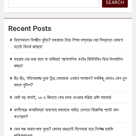
SEARCH
Recent Posts
বিনাশকালে বিপরীত বুদ্ধি? মমতাকে নিয়ে শিক্ষা দপ্তরের নয়া সিদ্ধান্ত ঘোষণা
হতেই বিতর্ক রাজ্যে!
মহরমে বের করা যাবে না তাজিয়া! প্রশাসনিক কর্তার বিধিনিষিধ ঘিরে টালমাটাল
রাজ্য!
ছিঃ ছিঃ, পশ্চিমবঙ্গের বুকে হিন্দু দেবতাকে এভাবে অপমান? সবকিছু দেখেও কেন চুপ
মমতা পুলিশ?
ভোট বড় বালাই, ২৬ এ জিততে ফের চমক দেওয়ার মরিয়া চেষ্টা মমতার!
কালীগঞ্জে অশ্বডিম্ব! অবশেষে মমতাকে প্যাঁচে ফেলতে বিজেপির পথেই বাম-
কংগ্রেস?
ফের শুরু ভারত-পাক যুদ্ধ? কোমর ভাঙতেই দিশেহারা হয়ে নির্লজ্জ হুমকি
পাকিস্তানের!