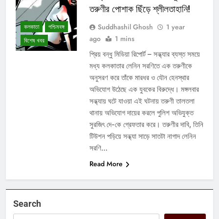
তরুণীর পোশাক ছিঁড়ে শ্লীলতাহানি!
Suddhashil Ghosh
1 year
কলকাতা
পশ্চিমবঙ্গ
ago
1 mins
বিশেষ খবর
প্রিয় বন্ধু মিডিয়া রিপোর্ট – সন্ধ্যার ব্যস্ত সময়ে
মধ্য কলকাতার লেনিন সরণিতে এক তরুণীকে
অনুসরণ করে তাঁকে মারধর ও যৌন হেনস্থার
অভিযোগ উঠেছে এক যুবকের বিরুদ্ধে। মঙ্গলবার
সন্ধ্যায় ঘটে যাওয়া এই ঘটনায় তরুণী তালতলা
থানায় অভিযোগ দায়ের করলে পুলিশ অভিযুক্ত
সুরজিৎ দে-কে গ্রেফতার করে। তরুণীর দাবি, তিনি
টিউশন পড়িয়ে সন্ধ্যা সাড়ে সাতটা নাগাদ লেনিন
সরণি…
Read More
Search