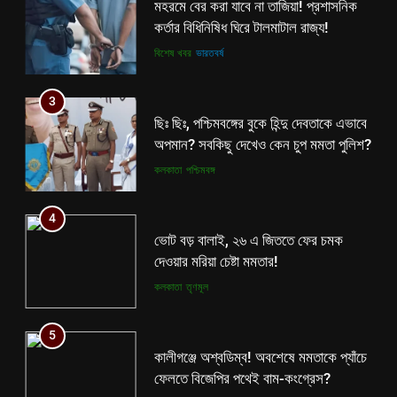
মহরমে বের করা যাবে না তাজিয়া! প্রশাসনিক
কর্তার বিধিনিষিধ ঘিরে টালমাটাল রাজ্য!
বিশেষ খবর
ভারতবর্ষ
3
ছিঃ ছিঃ, পশ্চিমবঙ্গের বুকে হিন্দু দেবতাকে এভাবে
অপমান? সবকিছু দেখেও কেন চুপ মমতা পুলিশ?
কলকাতা
পশ্চিমবঙ্গ
4
ভোট বড় বালাই, ২৬ এ জিততে ফের চমক
দেওয়ার মরিয়া চেষ্টা মমতার!
কলকাতা
তৃণমূল
5
কালীগঞ্জে অশ্বডিম্ব! অবশেষে মমতাকে প্যাঁচে
ফেলতে বিজেপির পথেই বাম-কংগ্রেস?