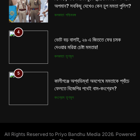
দেওয়ার মরিয়া চেষ্টা মমতার!
অপমান? সবকিছু দেখেও কেন চুপ মমতা পুলিশ?
কলকাতা
তৃণমূল
কলকাতা
পশ্চিমবঙ্গ
5
4
কালীগঞ্জে অশ্বডিম্ব! অবশেষে মমতাকে প্যাঁচে
ভোট বড় বালাই, ২৬ এ জিততে ফের চমক
ফেলতে বিজেপির পথেই বাম-কংগ্রেস?
দেওয়ার মরিয়া চেষ্টা মমতার!
কংগ্রেস
তৃণমূল
কলকাতা
তৃণমূল
6
5
ফের শুরু ভারত-পাক যুদ্ধ? কোমর ভাঙতেই
কালীগঞ্জে অশ্বডিম্ব! অবশেষে মমতাকে প্যাঁচে
দিশেহারা হয়ে নির্লজ্জ হুমকি পাকিস্তানের!
ফেলতে বিজেপির পথেই বাম-কংগ্রেস?
আন্তর্জাতিক
বিশেষ খবর
কংগ্রেস
তৃণমূল
7
6
শেষ পর্যন্ত বাংলাদেশের সঙ্গে বৈঠক মমতার!
ফের শুরু ভারত-পাক যুদ্ধ? কোমর ভাঙতেই
হাঁটে হাড়ি ভেঙে দিলেন শুভেন্দু!
দিশেহারা হয়ে নির্লজ্জ হুমকি পাকিস্তানের!
All Rights Reserved to Priyo Bandhu Media 2026. Powered
আন্তর্জাতিক
কলকাতা
আন্তর্জাতিক
বিশেষ খবর