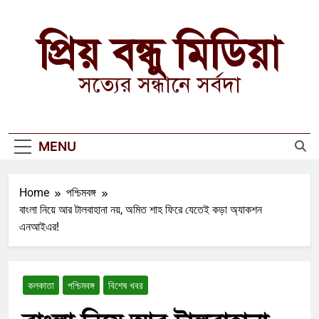
Skip
to
প্রিয় বন্ধু মিডিয়া
content
সত্যের সন্ধানে সর্বদা
MENU
Home
পশ্চিমবঙ্গ
বাংলা নিয়ে আর টালবাহানা নয়, অমিত শাহ ফিরে যেতেই কড়া অ্যাকশন
এনআইএর!
কলকাতা
পশ্চিমবঙ্গ
বিশেষ খবর