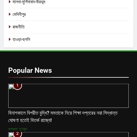
মালদা-মুর্শিদাবাদ-বীরভূম
মেদিনীপুর
রাজনীতি
হাওড়া-হুগলি
Popular News
1
বিনাশকালে বিপরীত বুদ্ধি? মমতাকে নিয়ে শিক্ষা দপ্তরের নয়া সিদ্ধান্ত
ঘোষণা হতেই বিতর্ক রাজ্যে!
কলকাতা
তৃণমূল
2