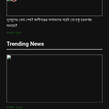
তৃণমূলের খেলা শেষ? কালীগঞ্জের ফলাফলের পরেই তো চক্ষু চড়কগাছ
মমতার?
কলকাতা
তৃণমূল
Trending News
কলকাতা
তৃণমূল