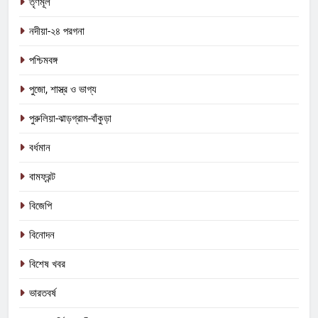
তৃণমূল
নদীয়া-২৪ পরগনা
পশ্চিমবঙ্গ
পুজো, শাস্ত্র ও ভাগ্য
পুরুলিয়া-ঝাড়গ্রাম-বাঁকুড়া
বর্ধমান
বামফ্রন্ট
বিজেপি
বিনোদন
বিশেষ খবর
ভারতবর্ষ