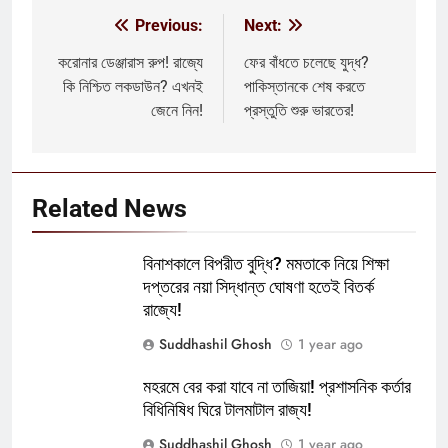
Previous:
Next:
Post
navigation
করোনার ডেঞ্জারাস রুপ! রাজ্যে
ফের বাঁধতে চলেছে যুদ্ধ?
কি নিশ্চিত লকডাউন? এখনই
পাকিস্তানকে শেষ করতে
জেনে নিন!
প্রস্তুতি শুরু ভারতের!
Related News
বিনাশকালে বিপরীত বুদ্ধি? মমতাকে নিয়ে শিক্ষা
দপ্তরের নয়া সিদ্ধান্ত ঘোষণা হতেই বিতর্ক
রাজ্যে!
Suddhashil Ghosh
1 year ago
মহরমে বের করা যাবে না তাজিয়া! প্রশাসনিক কর্তার
বিধিনিষিধ ঘিরে টালমাটাল রাজ্য!
Suddhashil Ghosh
1 year ago