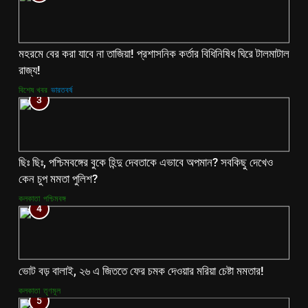
মহরমে বের করা যাবে না তাজিয়া! প্রশাসনিক কর্তার বিধিনিষিধ ঘিরে টালমাটাল
রাজ্য!
বিশেষ খবর
ভারতবর্ষ
3
ছিঃ ছিঃ, পশ্চিমবঙ্গের বুকে হিন্দু দেবতাকে এভাবে অপমান? সবকিছু দেখেও
কেন চুপ মমতা পুলিশ?
কলকাতা
পশ্চিমবঙ্গ
4
ভোট বড় বালাই, ২৬ এ জিততে ফের চমক দেওয়ার মরিয়া চেষ্টা মমতার!
কলকাতা
তৃণমূল
5