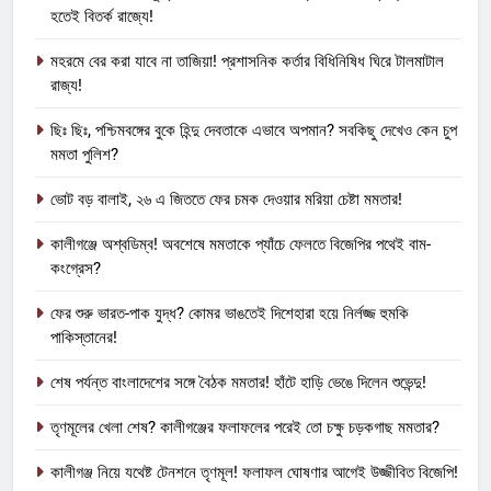
হতেই বিতর্ক রাজ্যে!
মহরমে বের করা যাবে না তাজিয়া! প্রশাসনিক কর্তার বিধিনিষিধ ঘিরে টালমাটাল
রাজ্য!
ছিঃ ছিঃ, পশ্চিমবঙ্গের বুকে হিন্দু দেবতাকে এভাবে অপমান? সবকিছু দেখেও কেন চুপ
মমতা পুলিশ?
ভোট বড় বালাই, ২৬ এ জিততে ফের চমক দেওয়ার মরিয়া চেষ্টা মমতার!
কালীগঞ্জে অশ্বডিম্ব! অবশেষে মমতাকে প্যাঁচে ফেলতে বিজেপির পথেই বাম-
কংগ্রেস?
ফের শুরু ভারত-পাক যুদ্ধ? কোমর ভাঙতেই দিশেহারা হয়ে নির্লজ্জ হুমকি
পাকিস্তানের!
শেষ পর্যন্ত বাংলাদেশের সঙ্গে বৈঠক মমতার! হাঁটে হাড়ি ভেঙে দিলেন শুভেন্দু!
তৃণমূলের খেলা শেষ? কালীগঞ্জের ফলাফলের পরেই তো চক্ষু চড়কগাছ মমতার?
কালীগঞ্জ নিয়ে যথেষ্ট টেনশনে তৃণমূল! ফলাফল ঘোষণার আগেই উজ্জীবিত বিজেপি!