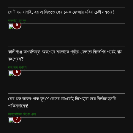
ভোট বড় বালাই, ২৬ এ জিততে ফের চমক দেওয়ার মরিয়া চেষ্টা মমতার!
কলকাতা
তৃণমূল
5
কালীগঞ্জে অশ্বডিম্ব! অবশেষে মমতাকে প্যাঁচে ফেলতে বিজেপির পথেই বাম-
কংগ্রেস?
কংগ্রেস
তৃণমূল
6
ফের শুরু ভারত-পাক যুদ্ধ? কোমর ভাঙতেই দিশেহারা হয়ে নির্লজ্জ হুমকি
পাকিস্তানের!
আন্তর্জাতিক
বিশেষ খবর
7