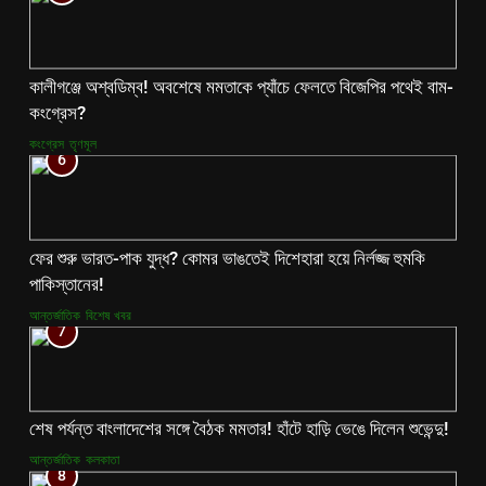
কালীগঞ্জে অশ্বডিম্ব! অবশেষে মমতাকে প্যাঁচে ফেলতে বিজেপির পথেই বাম-
কংগ্রেস?
কংগ্রেস
তৃণমূল
6
ফের শুরু ভারত-পাক যুদ্ধ? কোমর ভাঙতেই দিশেহারা হয়ে নির্লজ্জ হুমকি
পাকিস্তানের!
আন্তর্জাতিক
বিশেষ খবর
7
শেষ পর্যন্ত বাংলাদেশের সঙ্গে বৈঠক মমতার! হাঁটে হাড়ি ভেঙে দিলেন শুভেন্দু!
আন্তর্জাতিক
কলকাতা
8