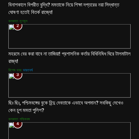
বিনাশকালে বিপরীত বুদ্ধি? মমতাকে নিয়ে শিক্ষা দপ্তরের নয়া সিদ্ধান্ত
ঘোষণা হতেই বিতর্ক রাজ্যে!
কলকাতা
তৃণমূল
2
মহরমে বের করা যাবে না তাজিয়া! প্রশাসনিক কর্তার বিধিনিষিধ ঘিরে টালমাটাল
রাজ্য!
বিশেষ খবর
ভারতবর্ষ
3
ছিঃ ছিঃ, পশ্চিমবঙ্গের বুকে হিন্দু দেবতাকে এভাবে অপমান? সবকিছু দেখেও
কেন চুপ মমতা পুলিশ?
কলকাতা
পশ্চিমবঙ্গ
4