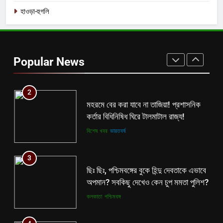
হাওড়া-হুগলি
1
বিনাশকালে বিপরীত বুদ্ধি? মমতাকে নিয়ে শিক্ষা
দপ্তরের নয়া সিদ্ধান্ত ঘোষণা হতেই বিতর্ক
Popular News
রাজ্যে!
কলকাতা
তৃণমূল
2
মহরমে বের করা যাবে না তাজিয়া! প্রশাসনিক
কর্তার বিধিনিষিধ ঘিরে টালমাটাল রাজ্য!
বিশেষ খবর
ভারতবর্ষ
3
ছিঃ ছিঃ, পশ্চিমবঙ্গের বুকে হিন্দু দেবতাকে এভাবে
অপমান? সবকিছু দেখেও কেন চুপ মমতা পুলিশ?
কলকাতা
পশ্চিমবঙ্গ