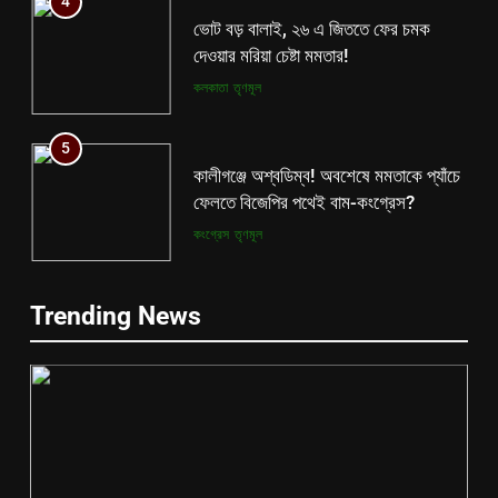
4
ভোট বড় বালাই, ২৬ এ জিততে ফের চমক
দেওয়ার মরিয়া চেষ্টা মমতার!
কলকাতা
তৃণমূল
5
কালীগঞ্জে অশ্বডিম্ব! অবশেষে মমতাকে প্যাঁচে
ফেলতে বিজেপির পথেই বাম-কংগ্রেস?
কংগ্রেস
তৃণমূল
6
5
Trending News
ফের শুরু ভারত-পাক যুদ্ধ? কোমর ভাঙতেই
কালীগঞ্জে অশ্বডিম্ব! অবশেষে মমতাকে প্যাঁচে
দিশেহারা হয়ে নির্লজ্জ হুমকি পাকিস্তানের!
ফেলতে বিজেপির পথেই বাম-কংগ্রেস?
আন্তর্জাতিক
বিশেষ খবর
কংগ্রেস
তৃণমূল
7
6
শেষ পর্যন্ত বাংলাদেশের সঙ্গে বৈঠক মমতার!
ফের শুরু ভারত-পাক যুদ্ধ? কোমর ভাঙতেই
হাঁটে হাড়ি ভেঙে দিলেন শুভেন্দু!