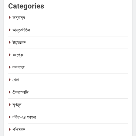
Categories
অন্যান্য
আন্তর্জাতিক
উত্তরবঙ্গ
কংগ্রেস
কলকাতা
খেলা
টেকনোলজি
তৃণমূল
নদীয়া-২৪ পরগনা
5
পশ্চিমবঙ্গ
কালীগঞ্জে অশ্বডিম্ব! অবশেষে মমতাকে প্যাঁচে