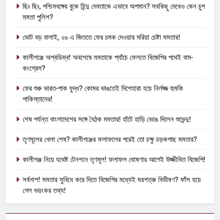
ছিঃ ছিঃ, পশ্চিমবঙ্গের বুকে হিন্দু দেবতাকে এভাবে অপমান? সবকিছু দেখেও কেন চুপ
মমতা পুলিশ?
ভোট বড় বালাই, ২৬ এ জিততে ফের চমক দেওয়ার মরিয়া চেষ্টা মমতার!
কালীগঞ্জে অশ্বডিম্ব! অবশেষে মমতাকে প্যাঁচে ফেলতে বিজেপির পথেই বাম-
কংগ্রেস?
ফের শুরু ভারত-পাক যুদ্ধ? কোমর ভাঙতেই দিশেহারা হয়ে নির্লজ্জ হুমকি
পাকিস্তানের!
শেষ পর্যন্ত বাংলাদেশের সঙ্গে বৈঠক মমতার! হাঁটে হাড়ি ভেঙে দিলেন শুভেন্দু!
তৃণমূলের খেলা শেষ? কালীগঞ্জের ফলাফলের পরেই তো চক্ষু চড়কগাছ মমতার?
কালীগঞ্জ নিয়ে যথেষ্ট টেনশনে তৃণমূল! ফলাফল ঘোষণার আগেই উজ্জীবিত বিজেপি!
সর্বনাশ! মমতার সুবিধে করে দিতে বিজেপির মধ্যেই ঘরশত্রু বিভীষণ? ফাঁস হয়ে
গেল ভয়ংকর তথ্য!