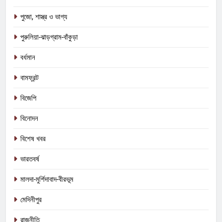
পুজো, শাস্ত্র ও ভাগ্য
পুরুলিয়া-ঝাড়গ্রাম-বাঁকুড়া
বর্ধমান
বামফ্রন্ট
বিজেপি
বিনোদন
বিশেষ খবর
ভারতবর্ষ
মালদা-মুর্শিদাবাদ-বীরভূম
মেদিনীপুর
রাজনীতি