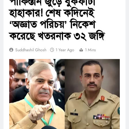
পাকিস্তান জুড়ে বুকফাটা
হাহাকার! শেষ কদিনেই
‘অজ্ঞাত পরিচয়’ নিকেশ
করেছে খতরনাক ৩২ জঙ্গি
Suddhashil Ghosh
1 Year Ago
1 Mins