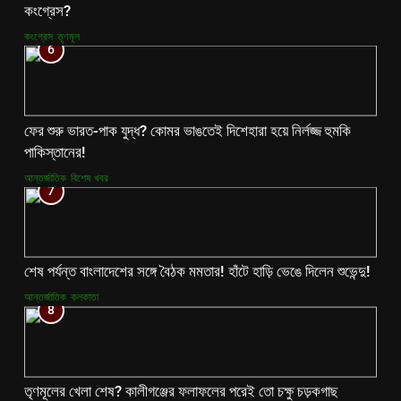
কংগ্রেস?
কংগ্রেস
তৃণমূল
6
ফের শুরু ভারত-পাক যুদ্ধ? কোমর ভাঙতেই দিশেহারা হয়ে নির্লজ্জ হুমকি
পাকিস্তানের!
আন্তর্জাতিক
বিশেষ খবর
7
শেষ পর্যন্ত বাংলাদেশের সঙ্গে বৈঠক মমতার! হাঁটে হাড়ি ভেঙে দিলেন শুভেন্দু!
আন্তর্জাতিক
কলকাতা
8
তৃণমূলের খেলা শেষ? কালীগঞ্জের ফলাফলের পরেই তো চক্ষু চড়কগাছ