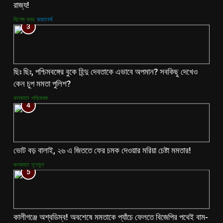
রাজ্য!
বিশেষ খবর
ভারতবর্ষ
3
ছিঃ ছিঃ, পশ্চিমবঙ্গের বুকে হিন্দু দেবতাকে এভাবে অপমান? সবকিছু দেখেও
কেন চুপ মমতা পুলিশ?
কলকাতা
পশ্চিমবঙ্গ
4
ভোট বড় বালাই, ২৬ এ জিততে ফের চমক দেওয়ার মরিয়া চেষ্টা মমতার!
কলকাতা
তৃণমূল
5
কালীগঞ্জে অশ্বডিম্ব! অবশেষে মমতাকে প্যাঁচে ফেলতে বিজেপির পথেই বাম-