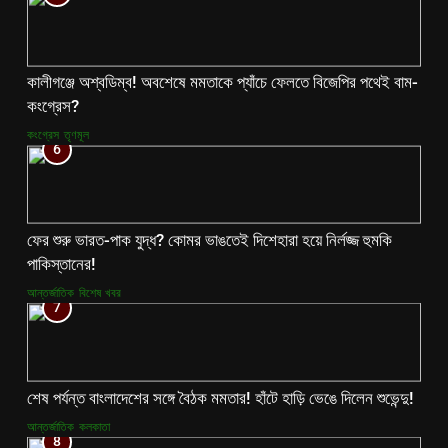
কালীগঞ্জে অশ্বডিম্ব! অবশেষে মমতাকে প্যাঁচে ফেলতে বিজেপির পথেই বাম-
কংগ্রেস?
কংগ্রেস
তৃণমূল
6
ফের শুরু ভারত-পাক যুদ্ধ? কোমর ভাঙতেই দিশেহারা হয়ে নির্লজ্জ হুমকি
পাকিস্তানের!
আন্তর্জাতিক
বিশেষ খবর
7
শেষ পর্যন্ত বাংলাদেশের সঙ্গে বৈঠক মমতার! হাঁটে হাড়ি ভেঙে দিলেন শুভেন্দু!
আন্তর্জাতিক
কলকাতা
8