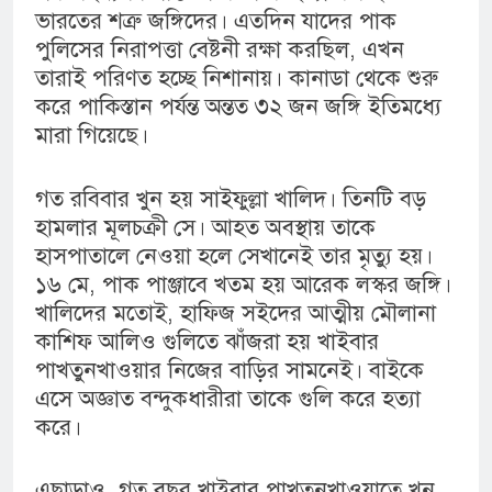
ভারতের শত্রু জঙ্গিদের। এতদিন যাদের পাক
পুলিসের নিরাপত্তা বেষ্টনী রক্ষা করছিল, এখন
তারাই পরিণত হচ্ছে নিশানায়। কানাডা থেকে শুরু
করে পাকিস্তান পর্যন্ত অন্তত ৩২ জন জঙ্গি ইতিমধ্যে
মারা গিয়েছে।
গত রবিবার খুন হয় সাইফুল্লা খালিদ। তিনটি বড়
হামলার মূলচক্রী সে। আহত অবস্থায় তাকে
হাসপাতালে নেওয়া হলে সেখানেই তার মৃত্যু হয়।
১৬ মে, পাক পাঞ্জাবে খতম হয় আরেক লস্কর জঙ্গি।
খালিদের মতোই, হাফিজ সইদের আত্মীয় মৌলানা
কাশিফ আলিও গুলিতে ঝাঁজরা হয় খাইবার
পাখতুনখাওয়ার নিজের বাড়ির সামনেই। বাইকে
এসে অজ্ঞাত বন্দুকধারীরা তাকে গুলি করে হত্যা
করে।
এছাড়াও, গত বছর খাইবার পাখতুনখাওয়াতে খুন