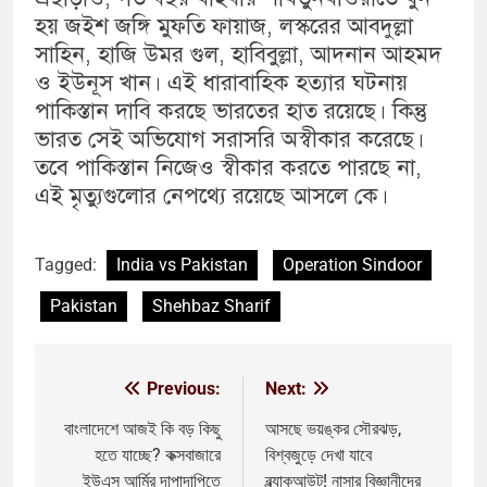
হয় জইশ জঙ্গি মুফতি ফায়াজ, লস্করের আবদুল্লা
সাহিন, হাজি উমর গুল, হাবিবুল্লা, আদনান আহমদ
ও ইউনূস খান। এই ধারাবাহিক হত্যার ঘটনায়
পাকিস্তান দাবি করছে ভারতের হাত রয়েছে। কিন্তু
ভারত সেই অভিযোগ সরাসরি অস্বীকার করেছে।
তবে পাকিস্তান নিজেও স্বীকার করতে পারছে না,
এই মৃত্যুগুলোর নেপথ্যে রয়েছে আসলে কে।
Tagged:
India vs Pakistan
Operation Sindoor
Pakistan
Shehbaz Sharif
Previous:
Next:
Post
navigation
বাংলাদেশে আজই কি বড় কিছু
আসছে ভয়ঙ্কর সৌরঝড়,
হতে যাচ্ছে? কক্সবাজারে
বিশ্বজুড়ে দেখা যাবে
ইউএস আর্মির দাপাদাপিতে
ব্ল্যাকআউট! নাসার বিজ্ঞানীদের