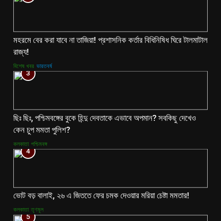
মহরমে বের করা যাবে না তাজিয়া! প্রশাসনিক কর্তার বিধিনিষিধ ঘিরে টালমাটাল
রাজ্য!
বিশেষ খবর
ভারতবর্ষ
3
ছিঃ ছিঃ, পশ্চিমবঙ্গের বুকে হিন্দু দেবতাকে এভাবে অপমান? সবকিছু দেখেও
কেন চুপ মমতা পুলিশ?
কলকাতা
পশ্চিমবঙ্গ
4
ভোট বড় বালাই, ২৬ এ জিততে ফের চমক দেওয়ার মরিয়া চেষ্টা মমতার!
কলকাতা
তৃণমূল
5