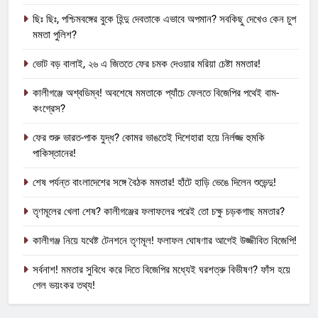
ছিঃ ছিঃ, পশ্চিমবঙ্গের বুকে হিন্দু দেবতাকে এভাবে অপমান? সবকিছু দেখেও কেন চুপ
মমতা পুলিশ?
ভোট বড় বালাই, ২৬ এ জিততে ফের চমক দেওয়ার মরিয়া চেষ্টা মমতার!
কালীগঞ্জে অশ্বডিম্ব! অবশেষে মমতাকে প্যাঁচে ফেলতে বিজেপির পথেই বাম-
কংগ্রেস?
ফের শুরু ভারত-পাক যুদ্ধ? কোমর ভাঙতেই দিশেহারা হয়ে নির্লজ্জ হুমকি
পাকিস্তানের!
শেষ পর্যন্ত বাংলাদেশের সঙ্গে বৈঠক মমতার! হাঁটে হাড়ি ভেঙে দিলেন শুভেন্দু!
তৃণমূলের খেলা শেষ? কালীগঞ্জের ফলাফলের পরেই তো চক্ষু চড়কগাছ মমতার?
কালীগঞ্জ নিয়ে যথেষ্ট টেনশনে তৃণমূল! ফলাফল ঘোষণার আগেই উজ্জীবিত বিজেপি!
সর্বনাশ! মমতার সুবিধে করে দিতে বিজেপির মধ্যেই ঘরশত্রু বিভীষণ? ফাঁস হয়ে
গেল ভয়ংকর তথ্য!