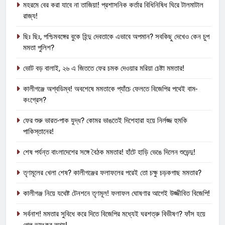
মহরমে বের করা যাবে না তাজিয়া! প্রশাসনিক কর্তার বিধিনিষিধ ঘিরে টালমাটাল
রাজ্য!
ছিঃ ছিঃ, পশ্চিমবঙ্গের বুকে হিন্দু দেবতাকে এভাবে অপমান? সবকিছু দেখেও কেন চুপ
মমতা পুলিশ?
ভোট বড় বালাই, ২৬ এ জিততে ফের চমক দেওয়ার মরিয়া চেষ্টা মমতার!
কালীগঞ্জে অশ্বডিম্ব! অবশেষে মমতাকে প্যাঁচে ফেলতে বিজেপির পথেই বাম-
কংগ্রেস?
ফের শুরু ভারত-পাক যুদ্ধ? কোমর ভাঙতেই দিশেহারা হয়ে নির্লজ্জ হুমকি
পাকিস্তানের!
শেষ পর্যন্ত বাংলাদেশের সঙ্গে বৈঠক মমতার! হাঁটে হাড়ি ভেঙে দিলেন শুভেন্দু!
তৃণমূলের খেলা শেষ? কালীগঞ্জের ফলাফলের পরেই তো চক্ষু চড়কগাছ মমতার?
কালীগঞ্জ নিয়ে যথেষ্ট টেনশনে তৃণমূল! ফলাফল ঘোষণার আগেই উজ্জীবিত বিজেপি!
সর্বনাশ! মমতার সুবিধে করে দিতে বিজেপির মধ্যেই ঘরশত্রু বিভীষণ? ফাঁস হয়ে