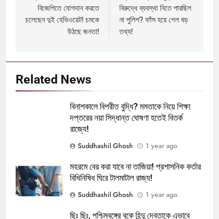
বিজেপিতে যোগদান করতে
বিরুদ্ধে ব্যবস্থা নিতে পারছিল
চলেছেন দুই হেভিওয়েট! চমকে
না পুলিশ? ফাঁস হয়ে গেল বড়
উঠছে জনতা!
তথ্য!
Related News
বিনাশকালে বিপরীত বুদ্ধি? মমতাকে নিয়ে শিক্ষা
দপ্তরের নয়া সিদ্ধান্ত ঘোষণা হতেই বিতর্ক
রাজ্যে!
Suddhashil Ghosh
1 year ago
মহরমে বের করা যাবে না তাজিয়া! প্রশাসনিক কর্তার
বিধিনিষিধ ঘিরে টালমাটাল রাজ্য!
Suddhashil Ghosh
1 year ago
ছিঃ ছিঃ, পশ্চিমবঙ্গের বুকে হিন্দু দেবতাকে এভাবে