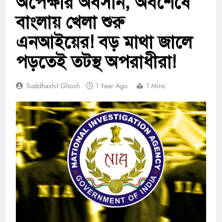
অপেক্ষার অবসান, অবশেষে
বাংলায় খেলা শুরু
এনআইয়ের! বড় মাথা জালে
পড়তেই তটস্থ অপরাধীরা!
Suddhashil Ghosh
1 Year Ago
1 Mins