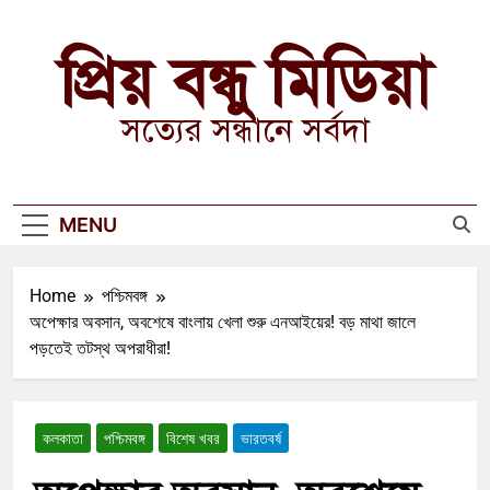
Skip
to
প্রিয় বন্ধু মিডিয়া
content
সত্যের সন্ধানে সর্বদা
MENU
Home
পশ্চিমবঙ্গ
অপেক্ষার অবসান, অবশেষে বাংলায় খেলা শুরু এনআইয়ের! বড় মাথা জালে
পড়তেই তটস্থ অপরাধীরা!
কলকাতা
পশ্চিমবঙ্গ
বিশেষ খবর
ভারতবর্ষ