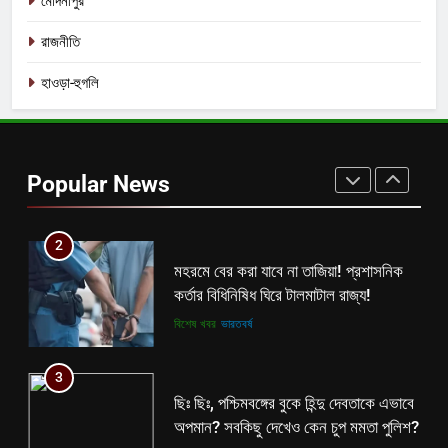
মেদিনীপুর
তৃণমূলের খেলা শেষ? কালীগঞ্জের ফলাফলের
পরেই তো চক্ষু চড়কগাছ মমতার?
রাজনীতি
কলকাতা
তৃণমূল
হাওড়া-হুগলি
1
বিনাশকালে বিপরীত বুদ্ধি? মমতাকে নিয়ে শিক্ষা
দপ্তরের নয়া সিদ্ধান্ত ঘোষণা হতেই বিতর্ক
Popular News
রাজ্যে!
কলকাতা
তৃণমূল
2
মহরমে বের করা যাবে না তাজিয়া! প্রশাসনিক
কর্তার বিধিনিষিধ ঘিরে টালমাটাল রাজ্য!
বিশেষ খবর
ভারতবর্ষ
3
ছিঃ ছিঃ, পশ্চিমবঙ্গের বুকে হিন্দু দেবতাকে এভাবে
অপমান? সবকিছু দেখেও কেন চুপ মমতা পুলিশ?