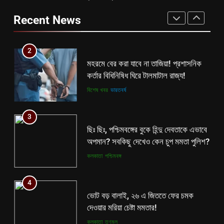
কর্তার বিধিনিষিধ ঘিরে টালমাটাল রাজ্য!
দপ্তরের নয়া সিদ্ধান্ত ঘোষণা হতেই বিতর্ক
Recent News
বিশেষ খবর
ভারতবর্ষ
রাজ্যে!
কলকাতা
তৃণমূল
3
2
ছিঃ ছিঃ, পশ্চিমবঙ্গের বুকে হিন্দু দেবতাকে এভাবে
মহরমে বের করা যাবে না তাজিয়া! প্রশাসনিক
অপমান? সবকিছু দেখেও কেন চুপ মমতা পুলিশ?
কর্তার বিধিনিষিধ ঘিরে টালমাটাল রাজ্য!
কলকাতা
পশ্চিমবঙ্গ
বিশেষ খবর
ভারতবর্ষ
4
3
ভোট বড় বালাই, ২৬ এ জিততে ফের চমক
ছিঃ ছিঃ, পশ্চিমবঙ্গের বুকে হিন্দু দেবতাকে এভাবে
দেওয়ার মরিয়া চেষ্টা মমতার!
অপমান? সবকিছু দেখেও কেন চুপ মমতা পুলিশ?
কলকাতা
তৃণমূল
কলকাতা
পশ্চিমবঙ্গ
5
4
কালীগঞ্জে অশ্বডিম্ব! অবশেষে মমতাকে প্যাঁচে
ভোট বড় বালাই, ২৬ এ জিততে ফের চমক
ফেলতে বিজেপির পথেই বাম-কংগ্রেস?
দেওয়ার মরিয়া চেষ্টা মমতার!
কংগ্রেস
তৃণমূল
কলকাতা
তৃণমূল