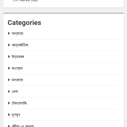
গেল ভয়ংকর তথ্য!
Categories
অন্যান্য
আন্তর্জাতিক
উত্তরবঙ্গ
কংগ্রেস
কলকাতা
খেলা
টেকনোলজি
তৃণমূল
নদীয়া-২৪ পরগনা