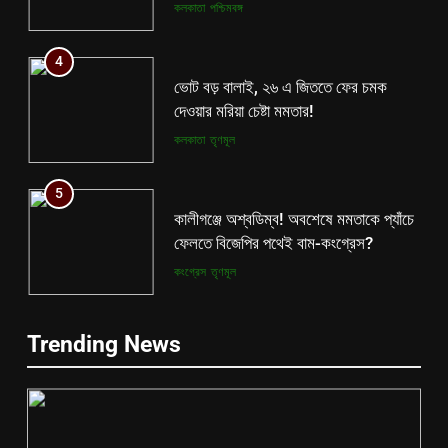
কলকাতা
পশ্চিমবঙ্গ
4
ভোট বড় বালাই, ২৬ এ জিততে ফের চমক
দেওয়ার মরিয়া চেষ্টা মমতার!
কলকাতা
তৃণমূল
5
কালীগঞ্জে অশ্বডিম্ব! অবশেষে মমতাকে প্যাঁচে
ফেলতে বিজেপির পথেই বাম-কংগ্রেস?
কংগ্রেস
তৃণমূল
6
5
Trending News
ফের শুরু ভারত-পাক যুদ্ধ? কোমর ভাঙতেই
কালীগঞ্জে অশ্বডিম্ব! অবশেষে মমতাকে প্যাঁচে
দিশেহারা হয়ে নির্লজ্জ হুমকি পাকিস্তানের!
ফেলতে বিজেপির পথেই বাম-কংগ্রেস?
আন্তর্জাতিক
বিশেষ খবর
কংগ্রেস
তৃণমূল