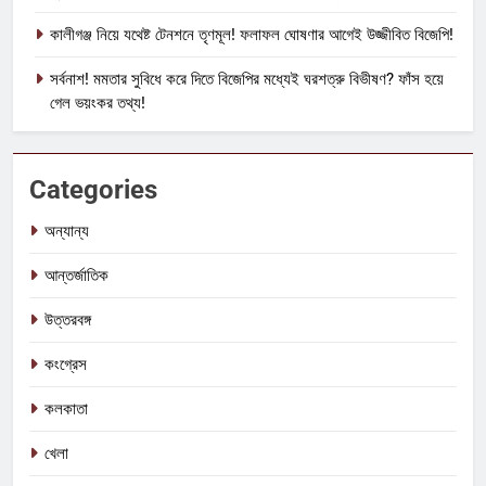
কালীগঞ্জ নিয়ে যথেষ্ট টেনশনে তৃণমূল! ফলাফল ঘোষণার আগেই উজ্জীবিত বিজেপি!
সর্বনাশ! মমতার সুবিধে করে দিতে বিজেপির মধ্যেই ঘরশত্রু বিভীষণ? ফাঁস হয়ে
গেল ভয়ংকর তথ্য!
Categories
অন্যান্য
আন্তর্জাতিক
উত্তরবঙ্গ
কংগ্রেস
কলকাতা
খেলা