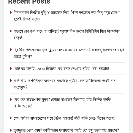
Recent Posts
বিনাশকালে বিপরীত বুদ্ধি? মমতাকে নিয়ে শিক্ষা দপ্তরের নয়া সিদ্ধান্ত ঘোষণা
হতেই বিতর্ক রাজ্যে!
মহরমে বের করা যাবে না তাজিয়া! প্রশাসনিক কর্তার বিধিনিষিধ ঘিরে টালমাটাল
রাজ্য!
ছিঃ ছিঃ, পশ্চিমবঙ্গের বুকে হিন্দু দেবতাকে এভাবে অপমান? সবকিছু দেখেও কেন চুপ
মমতা পুলিশ?
ভোট বড় বালাই, ২৬ এ জিততে ফের চমক দেওয়ার মরিয়া চেষ্টা মমতার!
কালীগঞ্জে অশ্বডিম্ব! অবশেষে মমতাকে প্যাঁচে ফেলতে বিজেপির পথেই বাম-
কংগ্রেস?
ফের শুরু ভারত-পাক যুদ্ধ? কোমর ভাঙতেই দিশেহারা হয়ে নির্লজ্জ হুমকি
পাকিস্তানের!
শেষ পর্যন্ত বাংলাদেশের সঙ্গে বৈঠক মমতার! হাঁটে হাড়ি ভেঙে দিলেন শুভেন্দু!
তৃণমূলের খেলা শেষ? কালীগঞ্জের ফলাফলের পরেই তো চক্ষু চড়কগাছ মমতার?