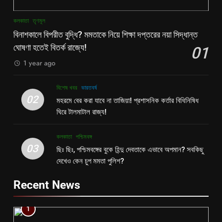
কলকাতা
তৃণমূল
বিনাশকালে বিপরীত বুদ্ধি? মমতাকে নিয়ে শিক্ষা দপ্তরের নয়া সিদ্ধান্ত
ঘোষণা হতেই বিতর্ক রাজ্যে!
01
1 year ago
বিশেষ খবর
ভারতবর্ষ
02
মহরমে বের করা যাবে না তাজিয়া! প্রশাসনিক কর্তার বিধিনিষিধ
ঘিরে টালমাটাল রাজ্য!
কলকাতা
পশ্চিমবঙ্গ
03
ছিঃ ছিঃ, পশ্চিমবঙ্গের বুকে হিন্দু দেবতাকে এভাবে অপমান? সবকিছু
দেখেও কেন চুপ মমতা পুলিশ?
Recent News
1