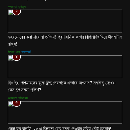
কলকাতা
তৃণমূল
2
মহরমে বের করা যাবে না তাজিয়া! প্রশাসনিক কর্তার বিধিনিষিধ ঘিরে টালমাটাল
রাজ্য!
বিশেষ খবর
ভারতবর্ষ
3
ছিঃ ছিঃ, পশ্চিমবঙ্গের বুকে হিন্দু দেবতাকে এভাবে অপমান? সবকিছু দেখেও
কেন চুপ মমতা পুলিশ?
কলকাতা
পশ্চিমবঙ্গ
4
ভোট বড় বালাই, ২৬ এ জিততে ফের চমক দেওয়ার মরিয়া চেষ্টা মমতার!