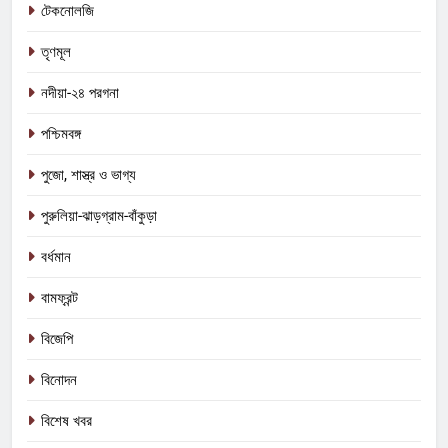
টেকনোলজি
তৃণমূল
নদীয়া-২৪ পরগনা
পশ্চিমবঙ্গ
পুজো, শাস্ত্র ও ভাগ্য
পুরুলিয়া-ঝাড়গ্রাম-বাঁকুড়া
বর্ধমান
বামফ্রন্ট
বিজেপি
বিনোদন
বিশেষ খবর