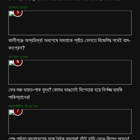
কলকাতা
তৃণমূল
5
কালীগঞ্জে অশ্বডিম্ব! অবশেষে মমতাকে প্যাঁচে ফেলতে বিজেপির পথেই বাম-
কংগ্রেস?
কংগ্রেস
তৃণমূল
6
ফের শুরু ভারত-পাক যুদ্ধ? কোমর ভাঙতেই দিশেহারা হয়ে নির্লজ্জ হুমকি
পাকিস্তানের!
আন্তর্জাতিক
বিশেষ খবর
7
শেষ পর্যন্ত বাংলাদেশের সঙ্গে বৈঠক মমতার! হাঁটে হাড়ি ভেঙে দিলেন শুভেন্দু!