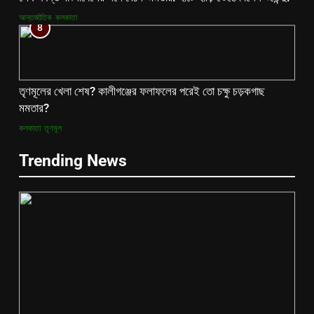
আন্তর্জাতিক
কলকাতা
8
তৃণমূলের খেলা শেষ? কালীগঞ্জের ফলাফলের পরেই তো চক্ষু চড়কগাছ
মমতার?
কলকাতা
তৃণমূল
Trending News