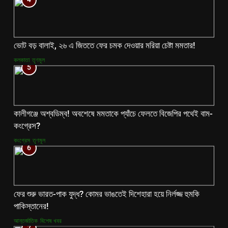
ভোট বড় বালাই, ২৬ এ জিততে ফের চমক দেওয়ার মরিয়া চেষ্টা মমতার!
কলকাতা
তৃণমূল
5
কালীগঞ্জে অশ্বডিম্ব! অবশেষে মমতাকে প্যাঁচে ফেলতে বিজেপির পথেই বাম-
কংগ্রেস?
কংগ্রেস
তৃণমূল
6
ফের শুরু ভারত-পাক যুদ্ধ? কোমর ভাঙতেই দিশেহারা হয়ে নির্লজ্জ হুমকি
পাকিস্তানের!
আন্তর্জাতিক
বিশেষ খবর