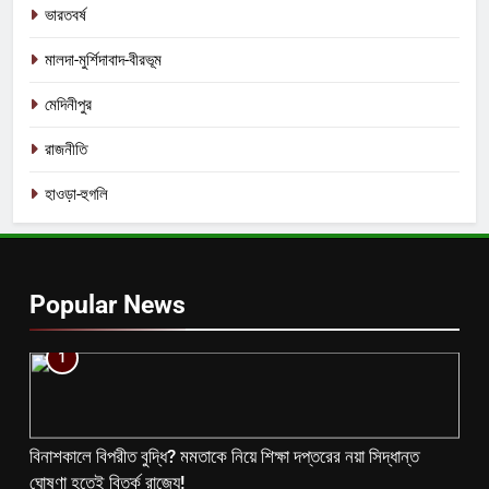
ভারতবর্ষ
মালদা-মুর্শিদাবাদ-বীরভূম
মেদিনীপুর
রাজনীতি
হাওড়া-হুগলি
Popular News
1
বিনাশকালে বিপরীত বুদ্ধি? মমতাকে নিয়ে শিক্ষা দপ্তরের নয়া সিদ্ধান্ত
ঘোষণা হতেই বিতর্ক রাজ্যে!