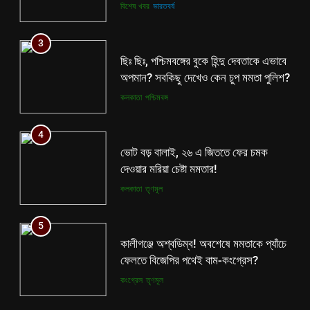
ভোট বড় বালাই, ২৬ এ জিততে ফের চমক
3
দেওয়ার মরিয়া চেষ্টা মমতার!
ছিঃ ছিঃ, পশ্চিমবঙ্গের বুকে হিন্দু দেবতাকে এভাবে
কলকাতা
তৃণমূল
অপমান? সবকিছু দেখেও কেন চুপ মমতা পুলিশ?
কলকাতা
পশ্চিমবঙ্গ
5
কালীগঞ্জে অশ্বডিম্ব! অবশেষে মমতাকে প্যাঁচে
4
ফেলতে বিজেপির পথেই বাম-কংগ্রেস?
ভোট বড় বালাই, ২৬ এ জিততে ফের চমক
কংগ্রেস
তৃণমূল
দেওয়ার মরিয়া চেষ্টা মমতার!
কলকাতা
তৃণমূল
6
ফের শুরু ভারত-পাক যুদ্ধ? কোমর ভাঙতেই
5
দিশেহারা হয়ে নির্লজ্জ হুমকি পাকিস্তানের!
কালীগঞ্জে অশ্বডিম্ব! অবশেষে মমতাকে প্যাঁচে
আন্তর্জাতিক
বিশেষ খবর
ফেলতে বিজেপির পথেই বাম-কংগ্রেস?
কংগ্রেস
তৃণমূল
7
শেষ পর্যন্ত বাংলাদেশের সঙ্গে বৈঠক মমতার!
6
হাঁটে হাড়ি ভেঙে দিলেন শুভেন্দু!