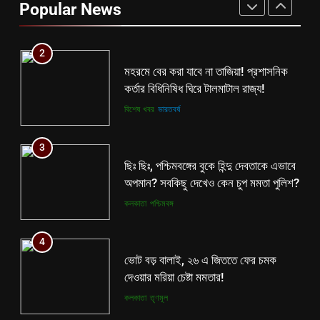
Popular News
2
মহরমে বের করা যাবে না তাজিয়া! প্রশাসনিক
কর্তার বিধিনিষিধ ঘিরে টালমাটাল রাজ্য!
বিশেষ খবর
ভারতবর্ষ
3
ছিঃ ছিঃ, পশ্চিমবঙ্গের বুকে হিন্দু দেবতাকে এভাবে
অপমান? সবকিছু দেখেও কেন চুপ মমতা পুলিশ?
কলকাতা
পশ্চিমবঙ্গ
4
ভোট বড় বালাই, ২৬ এ জিততে ফের চমক
দেওয়ার মরিয়া চেষ্টা মমতার!
কলকাতা
তৃণমূল
5
কালীগঞ্জে অশ্বডিম্ব! অবশেষে মমতাকে প্যাঁচে