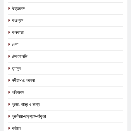
উত্তরবঙ্গ
কংগ্রেস
কলকাতা
খেলা
টেকনোলজি
তৃণমূল
5
নদীয়া-২৪ পরগনা
কালীগঞ্জে অশ্বডিম্ব! অবশেষে মমতাকে প্যাঁচে
ফেলতে বিজেপির পথেই বাম-কংগ্রেস?
পশ্চিমবঙ্গ
কংগ্রেস
তৃণমূল
পুজো, শাস্ত্র ও ভাগ্য
6
পুরুলিয়া-ঝাড়গ্রাম-বাঁকুড়া
ফের শুরু ভারত-পাক যুদ্ধ? কোমর ভাঙতেই
দিশেহারা হয়ে নির্লজ্জ হুমকি পাকিস্তানের!
বর্ধমান