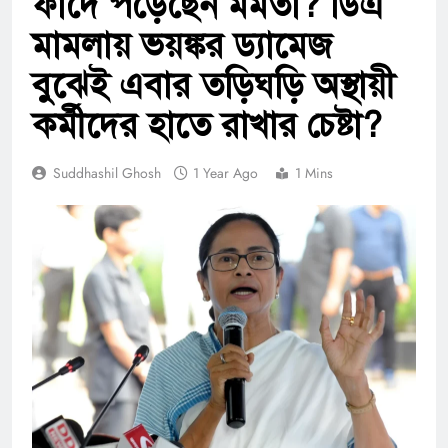
ফাঁদে পড়েছেন মমতা? ডিএ
মামলায় ভয়ঙ্কর ড্যামেজ
বুঝেই এবার তড়িঘড়ি অস্থায়ী
কর্মীদের হাতে রাখার চেষ্টা?
Suddhashil Ghosh
1 Year Ago
1 Mins