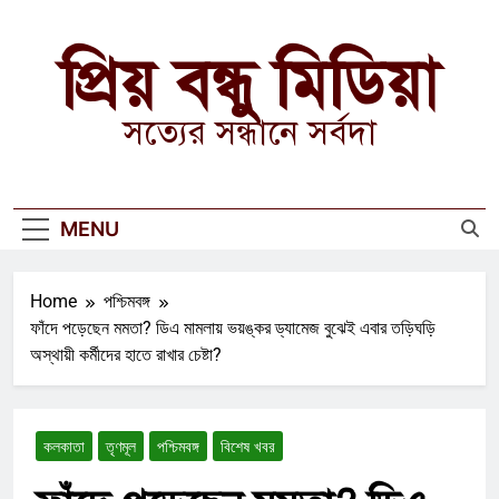
Skip
to
প্রিয় বন্ধু মিডিয়া
content
সত্যের সন্ধানে সর্বদা
MENU
Home
পশ্চিমবঙ্গ
ফাঁদে পড়েছেন মমতা? ডিএ মামলায় ভয়ঙ্কর ড্যামেজ বুঝেই এবার তড়িঘড়ি
অস্থায়ী কর্মীদের হাতে রাখার চেষ্টা?
কলকাতা
তৃণমূল
পশ্চিমবঙ্গ
বিশেষ খবর