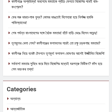
কালীগঞ্জে অশ্বডিম্ব! অবশেষে মমতাকে প্যাঁচে ফেলতে বিজেপির পথেই বাম-
কংগ্রেস?
ফের শুরু ভারত-পাক যুদ্ধ? কোমর ভাঙতেই দিশেহারা হয়ে নির্লজ্জ হুমকি
পাকিস্তানের!
শেষ পর্যন্ত বাংলাদেশের সঙ্গে বৈঠক মমতার! হাঁটে হাড়ি ভেঙে দিলেন শুভেন্দু!
তৃণমূলের খেলা শেষ? কালীগঞ্জের ফলাফলের পরেই তো চক্ষু চড়কগাছ মমতার?
কালীগঞ্জ নিয়ে যথেষ্ট টেনশনে তৃণমূল! ফলাফল ঘোষণার আগেই উজ্জীবিত বিজেপি!
সর্বনাশ! মমতার সুবিধে করে দিতে বিজেপির মধ্যেই ঘরশত্রু বিভীষণ? ফাঁস হয়ে
গেল ভয়ংকর তথ্য!
Categories
অন্যান্য
আন্তর্জাতিক