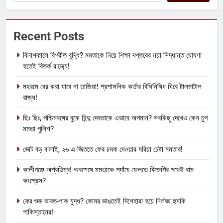
Recent Posts
বিনাশকালে বিপরীত বুদ্ধি? মমতাকে নিয়ে শিক্ষা দপ্তরের নয়া সিদ্ধান্ত ঘোষণা
হতেই বিতর্ক রাজ্যে!
মহরমে বের করা যাবে না তাজিয়া! প্রশাসনিক কর্তার বিধিনিষিধ ঘিরে টালমাটাল
রাজ্য!
ছিঃ ছিঃ, পশ্চিমবঙ্গের বুকে হিন্দু দেবতাকে এভাবে অপমান? সবকিছু দেখেও কেন চুপ
মমতা পুলিশ?
ভোট বড় বালাই, ২৬ এ জিততে ফের চমক দেওয়ার মরিয়া চেষ্টা মমতার!
কালীগঞ্জে অশ্বডিম্ব! অবশেষে মমতাকে প্যাঁচে ফেলতে বিজেপির পথেই বাম-
কংগ্রেস?
ফের শুরু ভারত-পাক যুদ্ধ? কোমর ভাঙতেই দিশেহারা হয়ে নির্লজ্জ হুমকি
পাকিস্তানের!