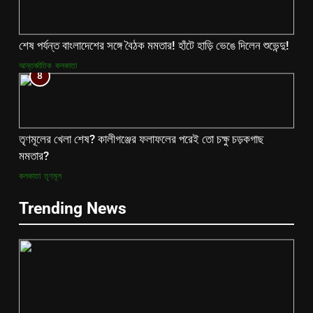
শেষ পর্যন্ত বাংলাদেশের সঙ্গে বৈঠক মমতার! হাঁটে হাড়ি ভেঙে দিলেন শুভেন্দু!
আন্তর্জাতিক
কলকাতা
8
তৃণমূলের খেলা শেষ? কালীগঞ্জের ফলাফলের পরেই তো চক্ষু চড়কগাছ
মমতার?
কলকাতা
তৃণমূল
Trending News