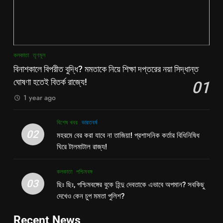
কলকাতা
তৃণমূল
বিনাশকালে বিপরীত বুদ্ধি? মমতাকে নিয়ে শিক্ষা দপ্তরের নয়া সিদ্ধান্ত
ঘোষণা হতেই বিতর্ক রাজ্যে!
01
1 year ago
বিশেষ খবর
ভারতবর্ষ
02
মহরমে বের করা যাবে না তাজিয়া! প্রশাসনিক কর্তার বিধিনিষিধ
ঘিরে টালমাটাল রাজ্য!
কলকাতা
পশ্চিমবঙ্গ
03
ছিঃ ছিঃ, পশ্চিমবঙ্গের বুকে হিন্দু দেবতাকে এভাবে অপমান? সবকিছু
দেখেও কেন চুপ মমতা পুলিশ?
Recent News