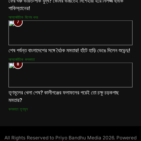
ফের শুরু ভারত-পাক যুদ্ধ? কোমর ভাঙতেই দিশেহারা হয়ে নির্লজ্জ হুমকি
পাকিস্তানের!
আন্তর্জাতিক
বিশেষ খবর
7
শেষ পর্যন্ত বাংলাদেশের সঙ্গে বৈঠক মমতার! হাঁটে হাড়ি ভেঙে দিলেন শুভেন্দু!
আন্তর্জাতিক
কলকাতা
8
তৃণমূলের খেলা শেষ? কালীগঞ্জের ফলাফলের পরেই তো চক্ষু চড়কগাছ
মমতার?
কলকাতা
তৃণমূল
All Rights Reserved to Priyo Bandhu Media 2026. Powered