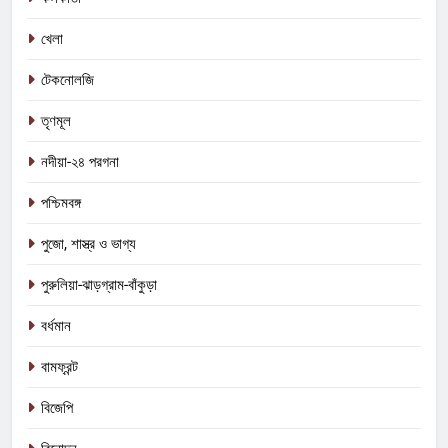
খেলা
টেকনোলজি
তৃণমূল
নদীয়া-২৪ পরগনা
পশ্চিমবঙ্গ
পুজো, শাস্ত্র ও ভাগ্য
পুরুলিয়া-ঝাড়গ্রাম-বাঁকুড়া
বর্ধমান
বামফ্রন্ট
বিজেপি