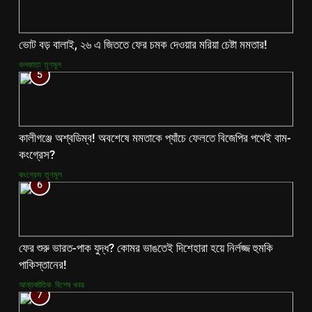
ভোট বড় বালাই, ২৬ এ জিততে ফের চমক দেওয়ার মরিয়া চেষ্টা মমতার!
কলকাতা
তৃণমূল
5
কালীগঞ্জে অশ্বডিম্ব! অবশেষে মমতাকে প্যাঁচে ফেলতে বিজেপির পথেই বাম-
কংগ্রেস?
কংগ্রেস
তৃণমূল
6
ফের শুরু ভারত-পাক যুদ্ধ? কোমর ভাঙতেই দিশেহারা হয়ে নির্লজ্জ হুমকি
পাকিস্তানের!
আন্তর্জাতিক
বিশেষ খবর
7