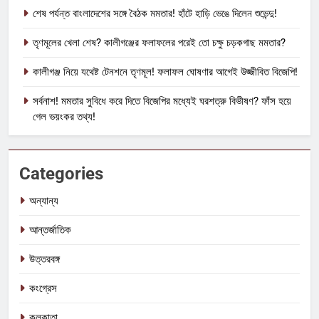
শেষ পর্যন্ত বাংলাদেশের সঙ্গে বৈঠক মমতার! হাঁটে হাড়ি ভেঙে দিলেন শুভেন্দু!
তৃণমূলের খেলা শেষ? কালীগঞ্জের ফলাফলের পরেই তো চক্ষু চড়কগাছ মমতার?
কালীগঞ্জ নিয়ে যথেষ্ট টেনশনে তৃণমূল! ফলাফল ঘোষণার আগেই উজ্জীবিত বিজেপি!
সর্বনাশ! মমতার সুবিধে করে দিতে বিজেপির মধ্যেই ঘরশত্রু বিভীষণ? ফাঁস হয়ে
গেল ভয়ংকর তথ্য!
Categories
অন্যান্য
আন্তর্জাতিক
উত্তরবঙ্গ
কংগ্রেস
কলকাতা