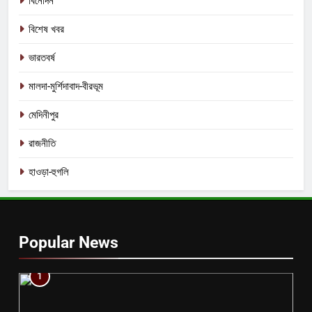
বিনোদন
বিশেষ খবর
ভারতবর্ষ
মালদা-মুর্শিদাবাদ-বীরভূম
মেদিনীপুর
রাজনীতি
হাওড়া-হুগলি
Popular News
1