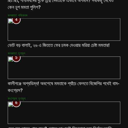
ছিঃ ছিঃ, পশ্চিমবঙ্গের বুকে হিন্দু দেবতাকে এভাবে অপমান? সবকিছু দেখেও
কেন চুপ মমতা পুলিশ?
কলকাতা
পশ্চিমবঙ্গ
4
ভোট বড় বালাই, ২৬ এ জিততে ফের চমক দেওয়ার মরিয়া চেষ্টা মমতার!
কলকাতা
তৃণমূল
5
কালীগঞ্জে অশ্বডিম্ব! অবশেষে মমতাকে প্যাঁচে ফেলতে বিজেপির পথেই বাম-
কংগ্রেস?
কংগ্রেস
তৃণমূল
6