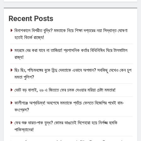
Recent Posts
বিনাশকালে বিপরীত বুদ্ধি? মমতাকে নিয়ে শিক্ষা দপ্তরের নয়া সিদ্ধান্ত ঘোষণা
হতেই বিতর্ক রাজ্যে!
মহরমে বের করা যাবে না তাজিয়া! প্রশাসনিক কর্তার বিধিনিষিধ ঘিরে টালমাটাল
রাজ্য!
ছিঃ ছিঃ, পশ্চিমবঙ্গের বুকে হিন্দু দেবতাকে এভাবে অপমান? সবকিছু দেখেও কেন চুপ
মমতা পুলিশ?
ভোট বড় বালাই, ২৬ এ জিততে ফের চমক দেওয়ার মরিয়া চেষ্টা মমতার!
কালীগঞ্জে অশ্বডিম্ব! অবশেষে মমতাকে প্যাঁচে ফেলতে বিজেপির পথেই বাম-
কংগ্রেস?
ফের শুরু ভারত-পাক যুদ্ধ? কোমর ভাঙতেই দিশেহারা হয়ে নির্লজ্জ হুমকি
পাকিস্তানের!