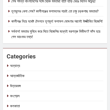
শেষ পর্যন্ত বাংলাদেশের সঙ্গে বৈঠক মমতার! হাঁটে হাড়ি ভেঙে দিলেন শুভেন্দু!
তৃণমূলের খেলা শেষ? কালীগঞ্জের ফলাফলের পরেই তো চক্ষু চড়কগাছ মমতার?
কালীগঞ্জ নিয়ে যথেষ্ট টেনশনে তৃণমূল! ফলাফল ঘোষণার আগেই উজ্জীবিত বিজেপি!
সর্বনাশ! মমতার সুবিধে করে দিতে বিজেপির মধ্যেই ঘরশত্রু বিভীষণ? ফাঁস হয়ে
গেল ভয়ংকর তথ্য!
Categories
অন্যান্য
আন্তর্জাতিক
উত্তরবঙ্গ
কংগ্রেস
কলকাতা