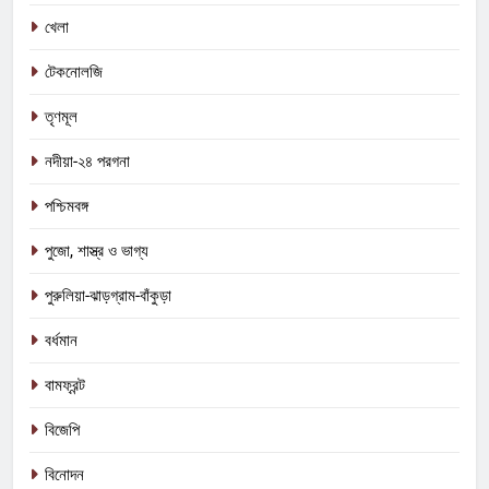
খেলা
টেকনোলজি
5
কালীগঞ্জে অশ্বডিম্ব! অবশেষে মমতাকে প্যাঁচে
তৃণমূল
ফেলতে বিজেপির পথেই বাম-কংগ্রেস?
নদীয়া-২৪ পরগনা
কংগ্রেস
তৃণমূল
পশ্চিমবঙ্গ
6
পুজো, শাস্ত্র ও ভাগ্য
ফের শুরু ভারত-পাক যুদ্ধ? কোমর ভাঙতেই
দিশেহারা হয়ে নির্লজ্জ হুমকি পাকিস্তানের!
পুরুলিয়া-ঝাড়গ্রাম-বাঁকুড়া
আন্তর্জাতিক
বিশেষ খবর
বর্ধমান
7
বামফ্রন্ট
শেষ পর্যন্ত বাংলাদেশের সঙ্গে বৈঠক মমতার!
হাঁটে হাড়ি ভেঙে দিলেন শুভেন্দু!
বিজেপি
আন্তর্জাতিক
কলকাতা
বিনোদন