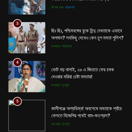
অপমান? সবকিছু দেখেও কেন চুপ মমতা পুলিশ?
কলকাতা
পশ্চিমবঙ্গ
4
ভোট বড় বালাই, ২৬ এ জিততে ফের চমক
দেওয়ার মরিয়া চেষ্টা মমতার!
কলকাতা
তৃণমূল
5
কালীগঞ্জে অশ্বডিম্ব! অবশেষে মমতাকে প্যাঁচে
ফেলতে বিজেপির পথেই বাম-কংগ্রেস?
কংগ্রেস
তৃণমূল
6
ফের শুরু ভারত-পাক যুদ্ধ? কোমর ভাঙতেই
5
দিশেহারা হয়ে নির্লজ্জ হুমকি পাকিস্তানের!
কালীগঞ্জে অশ্বডিম্ব! অবশেষে মমতাকে প্যাঁচে
ফেলতে বিজেপির পথেই বাম-কংগ্রেস?
আন্তর্জাতিক
বিশেষ খবর