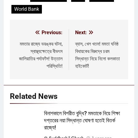
World Bank
Previous:
Next:
Post
navigation
মমতার রাজ্যে ভয়ঙ্কর ঘটনা,
ব্যাস, খেল খতম! মমতা ঘনিষ্ঠ
স্বাস্থ্যক্ষেত্রে বীভৎস
বিধায়কের বিরুদ্ধে চরম
জালিয়াতির পর্দাফাঁস! উত্তাল
সিদ্ধান্ত নিয়ে নিলো কলকাতা
পরিস্থিতি!
হাইকোর্ট!
Related News
বিনাশকালে বিপরীত বুদ্ধি? মমতাকে নিয়ে শিক্ষা
দপ্তরের নয়া সিদ্ধান্ত ঘোষণা হতেই বিতর্ক
রাজ্যে!
Suddhashil Ghosh
1 year ago