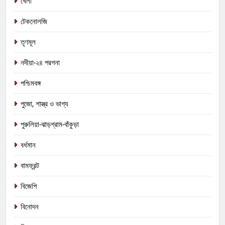
খেলা
টেকনোলজি
তৃণমূল
নদীয়া-২৪ পরগনা
পশ্চিমবঙ্গ
পুজো, শাস্ত্র ও ভাগ্য
পুরুলিয়া-ঝাড়গ্রাম-বাঁকুড়া
বর্ধমান
বামফ্রন্ট
বিজেপি
বিনোদন