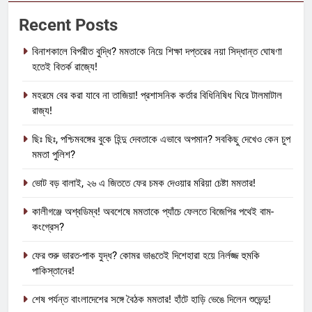
Recent Posts
বিনাশকালে বিপরীত বুদ্ধি? মমতাকে নিয়ে শিক্ষা দপ্তরের নয়া সিদ্ধান্ত ঘোষণা
হতেই বিতর্ক রাজ্যে!
মহরমে বের করা যাবে না তাজিয়া! প্রশাসনিক কর্তার বিধিনিষিধ ঘিরে টালমাটাল
রাজ্য!
ছিঃ ছিঃ, পশ্চিমবঙ্গের বুকে হিন্দু দেবতাকে এভাবে অপমান? সবকিছু দেখেও কেন চুপ
মমতা পুলিশ?
ভোট বড় বালাই, ২৬ এ জিততে ফের চমক দেওয়ার মরিয়া চেষ্টা মমতার!
কালীগঞ্জে অশ্বডিম্ব! অবশেষে মমতাকে প্যাঁচে ফেলতে বিজেপির পথেই বাম-
কংগ্রেস?
ফের শুরু ভারত-পাক যুদ্ধ? কোমর ভাঙতেই দিশেহারা হয়ে নির্লজ্জ হুমকি
পাকিস্তানের!
শেষ পর্যন্ত বাংলাদেশের সঙ্গে বৈঠক মমতার! হাঁটে হাড়ি ভেঙে দিলেন শুভেন্দু!