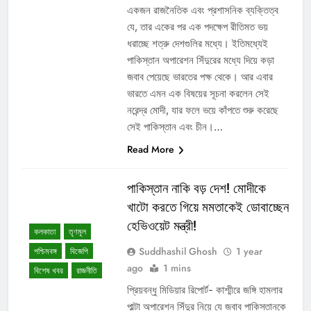
একজন রাজনৈতিক এবং প্রশাসনিক ব্যক্তিত্ব
যে, তার একের পর এক পদক্ষেপ রীতিমত ভয়
ধরাচ্ছে শত্রু দেশগুলির মধ্যে। ইতিমধ্যেই
পাকিস্তান অপারেশন সিঁদুরের মধ্যে দিয়ে কড়া
জবাব পেয়েছে ভারতের পক্ষ থেকে। আর এবার
ভারতে এমন এক বিষয়ের সূচনা করলেন সেই
নরেন্দ্র মোদী, যার ফলে ভয়ে কাঁপতে শুরু করেছে
সেই পাকিস্তান এবং চীন।…
Read More
পাকিস্তান নাকি বড় দেশ! মোদীকে
খাটো করতে গিয়ে মমতাকেই ডোবাচ্ছেন
হেভিওয়েট মন্ত্রী!
কলকাতা
তৃণমূল
Suddhashil Ghosh
1 year
পশ্চিমবঙ্গ
বিজেপি
ago
1 mins
বিশেষ খবর
রাজনীতি
প্রিয়বন্ধু মিডিয়ার রিপোর্ট- কাশ্মীরে জঙ্গি হামলার
পাল্টা অপারেশন সিঁদুর নিয়ে যে জবাব পাকিস্তানকে