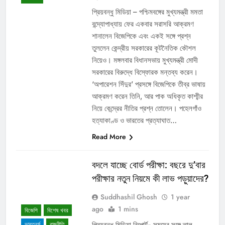
প্রিয়বন্ধু মিডিয়া – পশ্চিমবঙ্গের মুখ্যমন্ত্রী মমতা
বন্দ্যোপাধ্যায় ফের একবার সরাসরি আক্রমণ
শানালেন বিজেপিকে এবং একই সঙ্গে প্রশ্ন
তুললেন কেন্দ্রীয় সরকারের কূটনৈতিক কৌশল
নিয়েও। মঙ্গলবার বিধানসভায় মুখ্যমন্ত্রী মোদী
সরকারের বিরুদ্ধে বিস্ফোরক মন্তব্য করেন।
‘অপারেশন সিঁদুর’ প্রসঙ্গে বিজেপিকে তীব্র ভাষায়
আক্রমণ করেন তিনি, আর পাক অধিকৃত কাশ্মীর
নিয়ে কেন্দ্রের নীতির প্রশ্ন তোলেন। পহেলগাঁও
হত্যাকাণ্ড ও ভারতের প্রত্যাঘাত…
Read More
বদলে যাচ্ছে বোর্ড পরীক্ষা: বছরে দু’বার
পরীক্ষার নতুন নিয়মে কী লাভ পড়ুয়াদের?
Suddhashil Ghosh
1 year
ago
1 mins
বিজেপি
বিশেষ খবর
প্রিয়বন্ধু মিডিয়া রিপোর্ট- সময়ের সঙ্গে তাল
ভারতবর্ষ
রাজনীতি