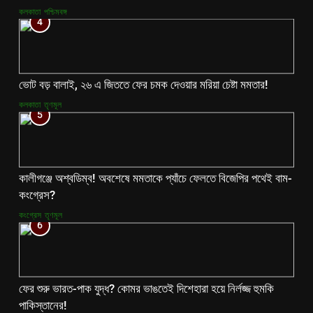
কলকাতা
পশ্চিমবঙ্গ
4
ভোট বড় বালাই, ২৬ এ জিততে ফের চমক দেওয়ার মরিয়া চেষ্টা মমতার!
কলকাতা
তৃণমূল
5
কালীগঞ্জে অশ্বডিম্ব! অবশেষে মমতাকে প্যাঁচে ফেলতে বিজেপির পথেই বাম-
কংগ্রেস?
কংগ্রেস
তৃণমূল
6
ফের শুরু ভারত-পাক যুদ্ধ? কোমর ভাঙতেই দিশেহারা হয়ে নির্লজ্জ হুমকি
পাকিস্তানের!