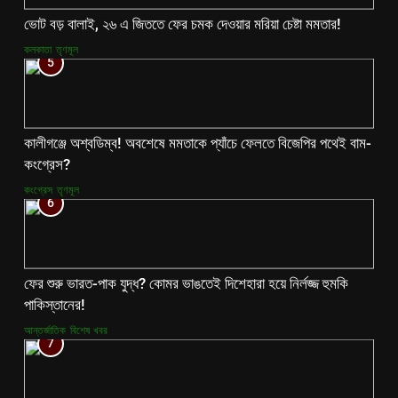
ভোট বড় বালাই, ২৬ এ জিততে ফের চমক দেওয়ার মরিয়া চেষ্টা মমতার!
কলকাতা
তৃণমূল
5
কালীগঞ্জে অশ্বডিম্ব! অবশেষে মমতাকে প্যাঁচে ফেলতে বিজেপির পথেই বাম-
কংগ্রেস?
কংগ্রেস
তৃণমূল
6
ফের শুরু ভারত-পাক যুদ্ধ? কোমর ভাঙতেই দিশেহারা হয়ে নির্লজ্জ হুমকি
পাকিস্তানের!
আন্তর্জাতিক
বিশেষ খবর
7