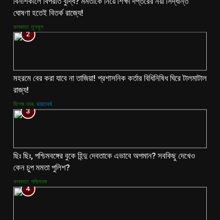
বিনাশকালে বিপরীত বুদ্ধি? মমতাকে নিয়ে শিক্ষা দপ্তরের নয়া সিদ্ধান্ত
ঘোষণা হতেই বিতর্ক রাজ্যে!
কলকাতা
তৃণমূল
2
মহরমে বের করা যাবে না তাজিয়া! প্রশাসনিক কর্তার বিধিনিষিধ ঘিরে টালমাটাল
রাজ্য!
বিশেষ খবর
ভারতবর্ষ
3
ছিঃ ছিঃ, পশ্চিমবঙ্গের বুকে হিন্দু দেবতাকে এভাবে অপমান? সবকিছু দেখেও
কেন চুপ মমতা পুলিশ?
কলকাতা
পশ্চিমবঙ্গ
4