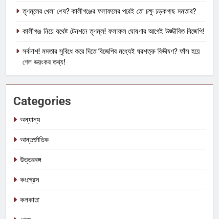
তৃণমূলের খেলা শেষ? কালীগঞ্জের ফলাফলের পরেই তো চক্ষু চড়কগাছ মমতার?
কালীগঞ্জ নিয়ে যথেষ্ট টেনশনে তৃণমূল! ফলাফল ঘোষণার আগেই উজ্জীবিত বিজেপি!
সর্বনাশ! মমতার সুবিধে করে দিতে বিজেপির মধ্যেই ঘরশত্রু বিভীষণ? ফাঁস হয়ে
গেল ভয়ংকর তথ্য!
Categories
অন্যান্য
আন্তর্জাতিক
উত্তরবঙ্গ
কংগ্রেস
কলকাতা