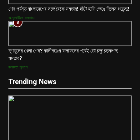
শেষ পর্যন্ত বাংলাদেশের সঙ্গে বৈঠক মমতার! হাঁটে হাড়ি ভেঙে দিলেন শুভেন্দু!
আন্তর্জাতিক
কলকাতা
8
তৃণমূলের খেলা শেষ? কালীগঞ্জের ফলাফলের পরেই তো চক্ষু চড়কগাছ
মমতার?
কলকাতা
তৃণমূল
Trending News