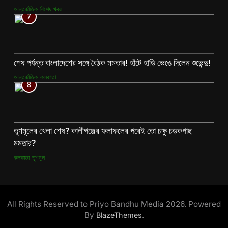
আন্তর্জাতিক
বিশেষ খবর
7
শেষ পর্যন্ত বাংলাদেশের সঙ্গে বৈঠক মমতার! হাঁটে হাড়ি ভেঙে দিলেন শুভেন্দু!
আন্তর্জাতিক
কলকাতা
8
তৃণমূলের খেলা শেষ? কালীগঞ্জের ফলাফলের পরেই তো চক্ষু চড়কগাছ
মমতার?
কলকাতা
তৃণমূল
All Rights Reserved to Priyo Bandhu Media 2026. Powered
By
.
BlazeThemes