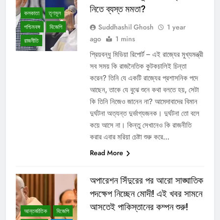
নিতে ব্যস্ত মমতা?
কলকাতা
তৃণমূল
Suddhashil Ghosh
1 year
পশ্চিমবঙ্গ
বিজেপি
ago
1 mins
রাজনীতি
প্রিয়বন্ধু মিডিয়া রিপোর্ট – এই রাজ্যের মুখ্যমন্ত্রী
সব সময় কি রাজনৈতিক কুটকচালিই চিন্তা
করেন? তিনি যে একটি রাজ্যের প্রশাসনিক পদে
আছেন, তাকে যে বুঝে শুনে কথা বলতে হয়, সেটা
কি তিনি নিজেও জানেন না? আমেদাবাদের বিমান
দুর্ঘটনা অত্যন্ত দুর্ভাগ্যজনক। দুর্ঘটনা তো বলে
কয়ে আসে না। কিন্তু সেখানেও কি রাজনীতি
করার এবার মরিয়া চেষ্টা শুরু করে…
Read More
অপারেশন সিঁদুরের পর আরো সাঙ্ঘাতিক
পদক্ষেপ নিচ্ছেন মোদী! এই খবর সামনে
আসতেই পাকিস্তানের কম্পন শুরু!
আন্তর্জাতিক
বিজেপি