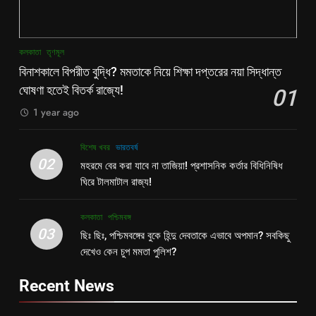
কলকাতা
তৃণমূল
বিনাশকালে বিপরীত বুদ্ধি? মমতাকে নিয়ে শিক্ষা দপ্তরের নয়া সিদ্ধান্ত
ঘোষণা হতেই বিতর্ক রাজ্যে!
01
1 year ago
বিশেষ খবর
ভারতবর্ষ
02
মহরমে বের করা যাবে না তাজিয়া! প্রশাসনিক কর্তার বিধিনিষিধ
ঘিরে টালমাটাল রাজ্য!
কলকাতা
পশ্চিমবঙ্গ
03
ছিঃ ছিঃ, পশ্চিমবঙ্গের বুকে হিন্দু দেবতাকে এভাবে অপমান? সবকিছু
দেখেও কেন চুপ মমতা পুলিশ?
Recent News