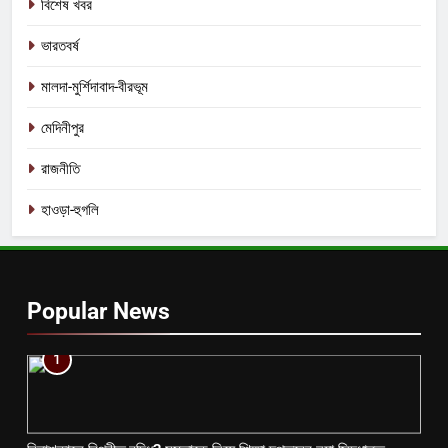
বিশেষ খবর
ভারতবর্ষ
মালদা-মুর্শিদাবাদ-বীরভূম
মেদিনীপুর
রাজনীতি
হাওড়া-হুগলি
Popular News
1