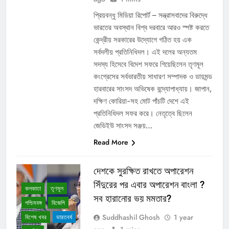
প্রিয়বন্ধু মিডিয়া রিপোর্ট – সন্ত্রাসবাদের বিরুদ্ধে
ভারতের অবস্থান বিশ্ব দরবারে আরও স্পষ্ট করতে
কেন্দ্রীয় সরকারের উদ্যোগে গঠিত হয় এক
সর্বদলীয় প্রতিনিধিদল। এই দলের অন্যতম
সদস্য হিসেবে বিদেশ সফরে গিয়েছিলেন তৃণমূল
কংগ্রেসের সর্বভারতীয় সাধারণ সম্পাদক ও ডায়মন্ড
হারবারের সাংসদ অভিষেক বন্দ্যোপাধ্যায়। জাপান,
দক্ষিণ কোরিয়া-সহ মোট পাঁচটি দেশে এই
প্রতিনিধিদল সফর করে। নেতৃত্বে ছিলেন
জেডিইউ সাংসদ সঞ্জয়…
Read More
দেশকে সুরক্ষিত রাখতে অপারেশন
সিঁদুরের পর এবার অপারেশন বাংলা ?
কলকাতা
তৃণমূল
সব হারানোর ভয় মমতার?
পশ্চিমবঙ্গ
বিজেপি
Suddhashil Ghosh
1 year
বিশেষ খবর
ভারতবর্ষ