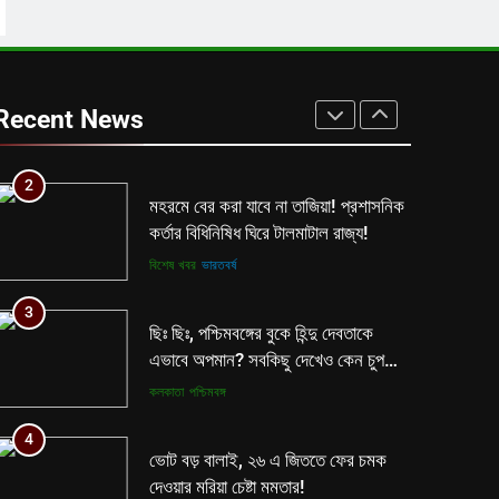
কলকাতা
তৃণমূল
1
বিনাশকালে বিপরীত বুদ্ধি? মমতাকে নিয়ে
শিক্ষা দপ্তরের নয়া সিদ্ধান্ত ঘোষণা হতেই
Recent News
বিতর্ক রাজ্যে!
কলকাতা
তৃণমূল
2
মহরমে বের করা যাবে না তাজিয়া! প্রশাসনিক
কর্তার বিধিনিষিধ ঘিরে টালমাটাল রাজ্য!
বিশেষ খবর
ভারতবর্ষ
3
ছিঃ ছিঃ, পশ্চিমবঙ্গের বুকে হিন্দু দেবতাকে
এভাবে অপমান? সবকিছু দেখেও কেন চুপ
মমতা পুলিশ?
কলকাতা
পশ্চিমবঙ্গ
4
ভোট বড় বালাই, ২৬ এ জিততে ফের চমক
দেওয়ার মরিয়া চেষ্টা মমতার!