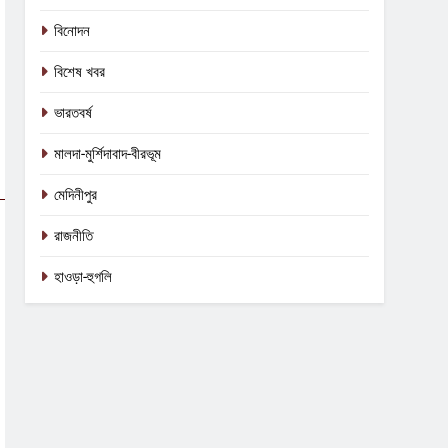
বিনোদন
5
কালীগঞ্জে অশ্বডিম্ব! অবশেষে মমতাকে
বিশেষ খবর
প্যাঁচে ফেলতে বিজেপির পথেই বাম-
কংগ্রেস?
ভারতবর্ষ
কংগ্রেস
তৃণমূল
মালদা-মুর্শিদাবাদ-বীরভূম
6
ফের শুরু ভারত-পাক যুদ্ধ? কোমর ভাঙতেই
মেদিনীপুর
দিশেহারা হয়ে নির্লজ্জ হুমকি পাকিস্তানের!
আন্তর্জাতিক
বিশেষ খবর
রাজনীতি
7
হাওড়া-হুগলি
শেষ পর্যন্ত বাংলাদেশের সঙ্গে বৈঠক মমতার!
হাঁটে হাড়ি ভেঙে দিলেন শুভেন্দু!
আন্তর্জাতিক
কলকাতা
8
তৃণমূলের খেলা শেষ? কালীগঞ্জের ফলাফলের
পরেই তো চক্ষু চড়কগাছ মমতার?