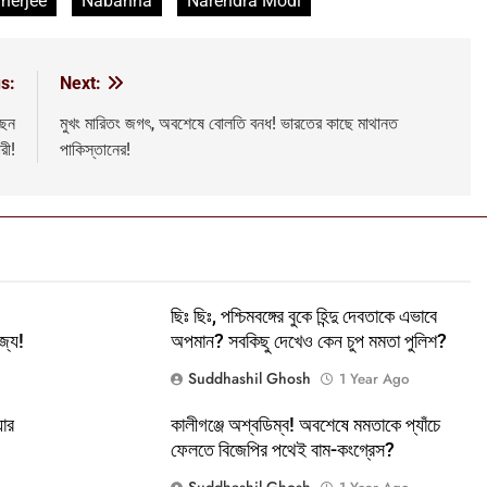
nerjee
Nabanna
Narendra Modi
s:
Next:
ছেন
মুখং মারিতং জগৎ, অবশেষে বোলতি বনধ! ভারতের কাছে মাথানত
রী!
পাকিস্তানের!
ছিঃ ছিঃ, পশ্চিমবঙ্গের বুকে হিন্দু দেবতাকে এভাবে
্যে!
অপমান? সবকিছু দেখেও কেন চুপ মমতা পুলিশ?
Suddhashil Ghosh
1 Year Ago
়ার
কালীগঞ্জে অশ্বডিম্ব! অবশেষে মমতাকে প্যাঁচে
ফেলতে বিজেপির পথেই বাম-কংগ্রেস?