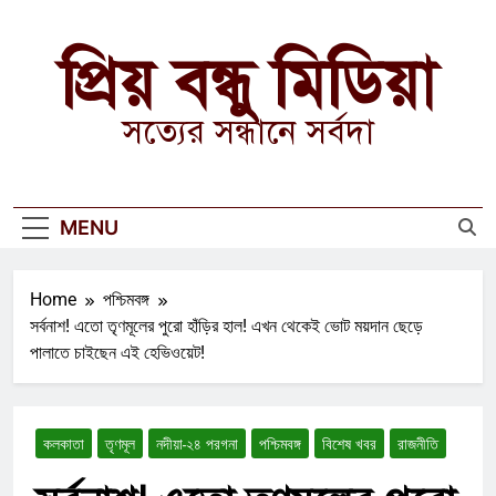
Skip
to
প্রিয় বন্ধু মিডিয়া
content
সত্যের সন্ধানে সর্বদা
MENU
Home
পশ্চিমবঙ্গ
সর্বনাশ! এতো তৃণমূলের পুরো হাঁড়ির হাল! এখন থেকেই ভোট ময়দান ছেড়ে
পালাতে চাইছেন এই হেভিওয়েট!
কলকাতা
তৃণমূল
নদীয়া-২৪ পরগনা
পশ্চিমবঙ্গ
বিশেষ খবর
রাজনীতি