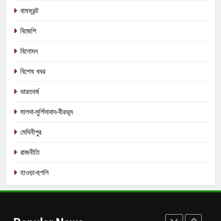
ফের শুরু ভারত-পাক যুদ্ধ? কোমর ভাঙতেই
বামফ্রন্ট
দিশেহারা হয়ে নির্লজ্জ হুমকি পাকিস্তানের!
আন্তর্জাতিক
বিশেষ খবর
বিজেপি
বিনোদন
7
শেষ পর্যন্ত বাংলাদেশের সঙ্গে বৈঠক মমতার!
বিশেষ খবর
হাঁটে হাড়ি ভেঙে দিলেন শুভেন্দু!
ভারতবর্ষ
আন্তর্জাতিক
কলকাতা
মালদা-মুর্শিদাবাদ-বীরভূম
8
মেদিনীপুর
তৃণমূলের খেলা শেষ? কালীগঞ্জের ফলাফলের
পরেই তো চক্ষু চড়কগাছ মমতার?
রাজনীতি
কলকাতা
তৃণমূল
হাওড়া-হুগলি
1
বিনাশকালে বিপরীত বুদ্ধি? মমতাকে নিয়ে শিক্ষা
দপ্তরের নয়া সিদ্ধান্ত ঘোষণা হতেই বিতর্ক