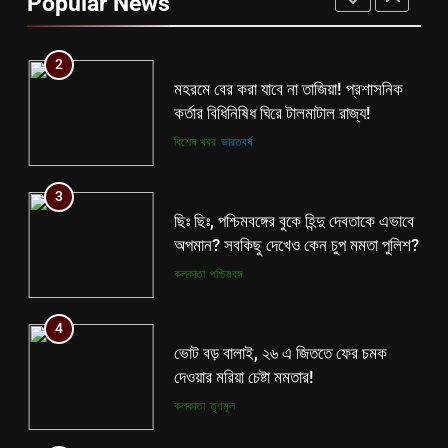
Popular News
রাজ্যে!
কলকাতা
তৃণমূল
2
মহরমে বের করা যাবে না তাজিয়া! প্রশাসনিক
কর্তার বিধিনিষিধ ঘিরে টালমাটাল রাজ্য!
বিশেষ খবর
ভারতবর্ষ
3
ছিঃ ছিঃ, পশ্চিমবঙ্গের বুকে হিন্দু দেবতাকে এভাবে
অপমান? সবকিছু দেখেও কেন চুপ মমতা পুলিশ?
কলকাতা
পশ্চিমবঙ্গ
4
ভোট বড় বালাই, ২৬ এ জিততে ফের চমক
দেওয়ার মরিয়া চেষ্টা মমতার!
কলকাতা
তৃণমূল