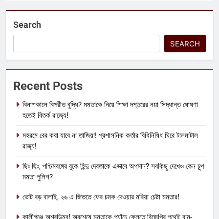
Search
SEARCH
Recent Posts
বিনাশকালে বিপরীত বুদ্ধি? মমতাকে নিয়ে শিক্ষা দপ্তরের নয়া সিদ্ধান্ত ঘোষণা
হতেই বিতর্ক রাজ্যে!
মহরমে বের করা যাবে না তাজিয়া! প্রশাসনিক কর্তার বিধিনিষিধ ঘিরে টালমাটাল
রাজ্য!
ছিঃ ছিঃ, পশ্চিমবঙ্গের বুকে হিন্দু দেবতাকে এভাবে অপমান? সবকিছু দেখেও কেন চুপ
মমতা পুলিশ?
ভোট বড় বালাই, ২৬ এ জিততে ফের চমক দেওয়ার মরিয়া চেষ্টা মমতার!
কালীগঞ্জে অশ্বডিম্ব! অবশেষে মমতাকে প্যাঁচে ফেলতে বিজেপির পথেই বাম-