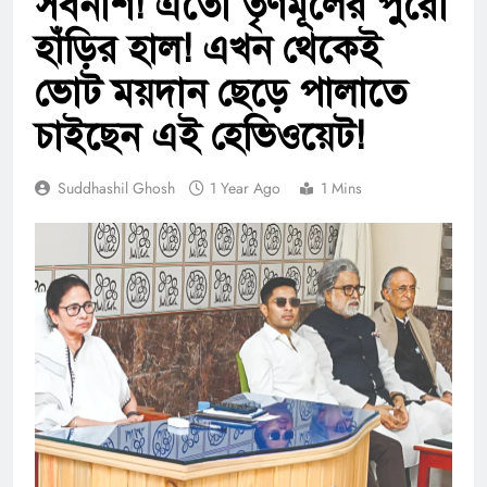
সর্বনাশ! এতো তৃণমূলের পুরো
হাঁড়ির হাল! এখন থেকেই
ভোট ময়দান ছেড়ে পালাতে
চাইছেন এই হেভিওয়েট!
Suddhashil Ghosh
1 Year Ago
1 Mins