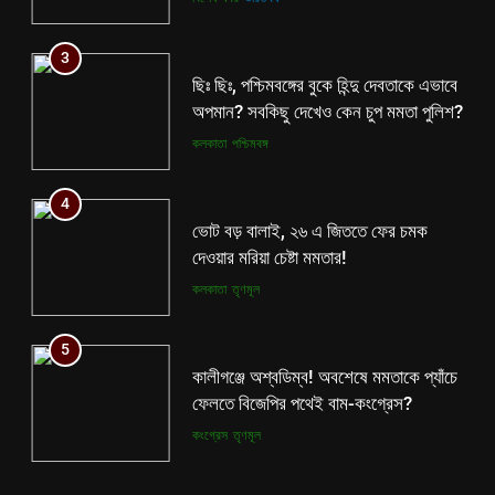
4
3
ভোট বড় বালাই, ২৬ এ জিততে ফের চমক
ছিঃ ছিঃ, পশ্চিমবঙ্গের বুকে হিন্দু দেবতাকে এভাবে
দেওয়ার মরিয়া চেষ্টা মমতার!
অপমান? সবকিছু দেখেও কেন চুপ মমতা পুলিশ?
কলকাতা
তৃণমূল
কলকাতা
পশ্চিমবঙ্গ
5
4
কালীগঞ্জে অশ্বডিম্ব! অবশেষে মমতাকে প্যাঁচে
ভোট বড় বালাই, ২৬ এ জিততে ফের চমক
ফেলতে বিজেপির পথেই বাম-কংগ্রেস?
দেওয়ার মরিয়া চেষ্টা মমতার!
কংগ্রেস
তৃণমূল
কলকাতা
তৃণমূল
6
5
ফের শুরু ভারত-পাক যুদ্ধ? কোমর ভাঙতেই
কালীগঞ্জে অশ্বডিম্ব! অবশেষে মমতাকে প্যাঁচে
দিশেহারা হয়ে নির্লজ্জ হুমকি পাকিস্তানের!
ফেলতে বিজেপির পথেই বাম-কংগ্রেস?
আন্তর্জাতিক
বিশেষ খবর
কংগ্রেস
তৃণমূল
7