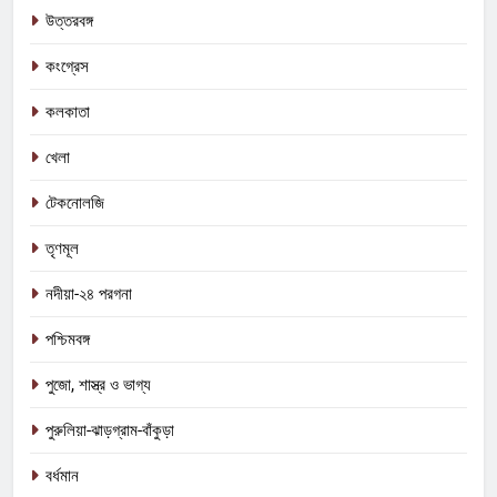
উত্তরবঙ্গ
কংগ্রেস
কলকাতা
খেলা
টেকনোলজি
তৃণমূল
নদীয়া-২৪ পরগনা
5
পশ্চিমবঙ্গ
কালীগঞ্জে অশ্বডিম্ব! অবশেষে মমতাকে প্যাঁচে
পুজো, শাস্ত্র ও ভাগ্য
ফেলতে বিজেপির পথেই বাম-কংগ্রেস?
কংগ্রেস
তৃণমূল
পুরুলিয়া-ঝাড়গ্রাম-বাঁকুড়া
বর্ধমান
6