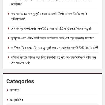
কংগ্রেস?
ফের শুরু ভারত-পাক যুদ্ধ? কোমর ভাঙতেই দিশেহারা হয়ে নির্লজ্জ হুমকি
পাকিস্তানের!
শেষ পর্যন্ত বাংলাদেশের সঙ্গে বৈঠক মমতার! হাঁটে হাড়ি ভেঙে দিলেন শুভেন্দু!
তৃণমূলের খেলা শেষ? কালীগঞ্জের ফলাফলের পরেই তো চক্ষু চড়কগাছ মমতার?
কালীগঞ্জ নিয়ে যথেষ্ট টেনশনে তৃণমূল! ফলাফল ঘোষণার আগেই উজ্জীবিত বিজেপি!
সর্বনাশ! মমতার সুবিধে করে দিতে বিজেপির মধ্যেই ঘরশত্রু বিভীষণ? ফাঁস হয়ে
গেল ভয়ংকর তথ্য!
Categories
অন্যান্য
আন্তর্জাতিক