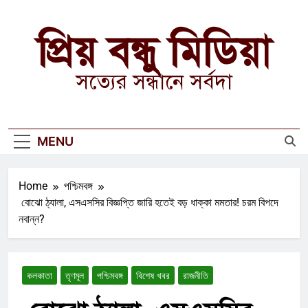
Skip
to
প্রিয় বন্ধু মিডিয়া
content
সত্যের সন্ধানে সর্বদা
MENU
Home
পশ্চিমবঙ্গ
বোঝো ঠ্যালা, এসএসসির বিজ্ঞপ্তি জারি হতেই বড় ধাক্কা মমতার! চরম বিপদে
নবান্ন?
কলকাতা
তৃণমূল
পশ্চিমবঙ্গ
বিশেষ খবর
রাজনীতি