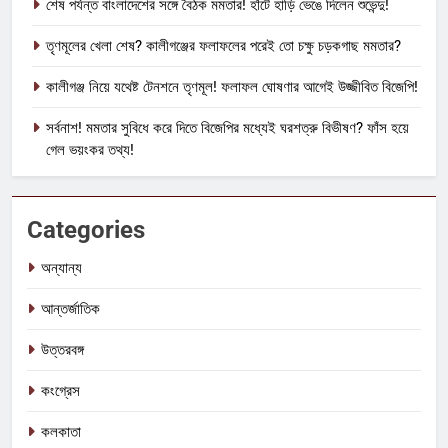
শেষ পর্যন্ত বাংলাদেশের সঙ্গে বৈঠক মমতার! হাঁটে হাড়ি ভেঙে দিলেন শুভেন্দু!
তৃণমূলের খেলা শেষ? কালীগঞ্জের ফলাফলের পরেই তো চক্ষু চড়কগাছ মমতার?
কালীগঞ্জ নিয়ে যথেষ্ট টেনশনে তৃণমূল! ফলাফল ঘোষণার আগেই উজ্জীবিত বিজেপি!
সর্বনাশ! মমতার সুবিধে করে দিতে বিজেপির মধ্যেই ঘরশত্রু বিভীষণ? ফাঁস হয়ে
গেল ভয়ংকর তথ্য!
Categories
অন্যান্য
আন্তর্জাতিক
উত্তরবঙ্গ
কংগ্রেস
কলকাতা