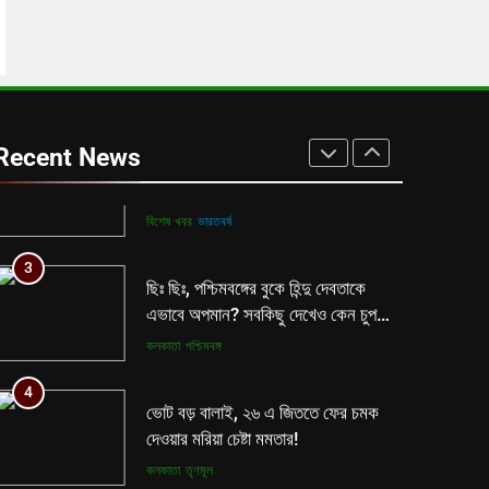
শিক্ষা দপ্তরের নয়া সিদ্ধান্ত ঘোষণা হতেই
বিতর্ক রাজ্যে!
কলকাতা
তৃণমূল
2
মহরমে বের করা যাবে না তাজিয়া! প্রশাসনিক
কর্তার বিধিনিষিধ ঘিরে টালমাটাল রাজ্য!
Recent News
বিশেষ খবর
ভারতবর্ষ
3
ছিঃ ছিঃ, পশ্চিমবঙ্গের বুকে হিন্দু দেবতাকে
এভাবে অপমান? সবকিছু দেখেও কেন চুপ
মমতা পুলিশ?
কলকাতা
পশ্চিমবঙ্গ
4
ভোট বড় বালাই, ২৬ এ জিততে ফের চমক
দেওয়ার মরিয়া চেষ্টা মমতার!
কলকাতা
তৃণমূল
5