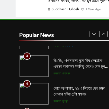
অপমান? সবকিছু দেখেও কেন চুপ মমতা পুলিশ
শিক্ষা দপ্তরের নয়া সিদ্ধান্ত ঘোষণা হতেই
Suddhashil Ghosh
1 Year Ago
বিতর্ক রাজ্যে!
কলকাতা
তৃণমূল
2
মহরমে বের করা যাবে না তাজিয়া! প্রশাসনি
কর্তার বিধিনিষিধ ঘিরে টালমাটাল রাজ্য!
Popular News
বিশেষ খবর
ভারতবর্ষ
3
ছিঃ ছিঃ, পশ্চিমবঙ্গের বুকে হিন্দু দেবতাকে
এভাবে অপমান? সবকিছু দেখেও কেন চুপ
মমতা পুলিশ?
কলকাতা
পশ্চিমবঙ্গ
4
ভোট বড় বালাই, ২৬ এ জিততে ফের চমক
দেওয়ার মরিয়া চেষ্টা মমতার!
কলকাতা
তৃণমূল
5