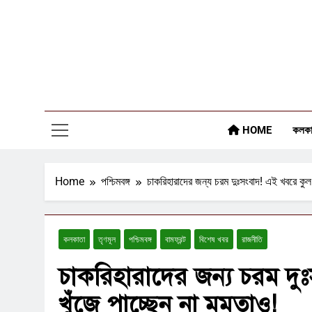
Skip
to
content
HOME
কলকা
Home
পশ্চিমবঙ্গ
চাকরিহারাদের জন্য চরম দুঃসংবাদ! এই খবরে কুল 
কলকাতা
তৃণমূল
পশ্চিমবঙ্গ
বামফ্রন্ট
বিশেষ খবর
রাজনীতি
চাকরিহারাদের জন্য চরম দু
খুঁজে পাচ্ছেন না মমতাও!