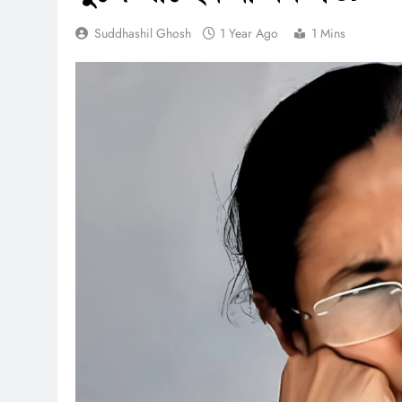
Suddhashil Ghosh
1 Year Ago
1 Mins