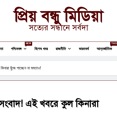
প্রিয় বন্ধু মিডিয়া
সত্যের সন্ধানে সর্বদা
NEW
THIS
তা
পশ্চিমবঙ্গ
বিশেষ খবর
রাজনীতি
ভারতবর্ষ
আন্তর্জাতিক
কিনারা খুঁজে পাচ্ছেন না মমতাও!
ঃসংবাদ! এই খবরে কুল কিনারা