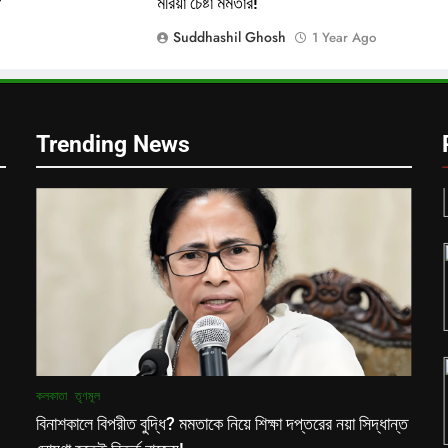
?
মরিয়া চেষ্টা মমতার!
Suddhashil Ghosh
1 Year Ago
ক
Trending News
কলকাতা
তৃণমূল
বিনাশকালে বিপরীত বুদ্ধি? মমতাকে নিয়ে শিক্ষা দপ্তরের নয়া সিদ্ধান্ত