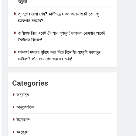
শুভেন্দু!
তৃণমূলের খেলা শেষ? কালীগঞ্জের ফলাফলের পরেই তো চক্ষু
চড়কগাছ মমতার?
কালীগঞ্জ নিয়ে যথেষ্ট টেনশনে তৃণমূল! ফলাফল ঘোষণার আগেই
উজ্জীবিত বিজেপি!
সর্বনাশ! মমতার সুবিধে করে দিতে বিজেপির মধ্যেই ঘরশত্রু
বিভীষণ? ফাঁস হয়ে গেল ভয়ংকর তথ্য!
Categories
অন্যান্য
আন্তর্জাতিক
উত্তরবঙ্গ
কংগ্রেস