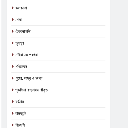
কলকাতা
খেলা
টেকনোলজি
তৃণমূল
নদীয়া-২৪ পরগনা
পশ্চিমবঙ্গ
পুজো, শাস্ত্র ও ভাগ্য
পুরুলিয়া-ঝাড়গ্রাম-বাঁকুড়া
বর্ধমান
বামফ্রন্ট
5
কালীগঞ্জে অশ্বডিম্ব! অবশেষে মমতাকে
বিজেপি