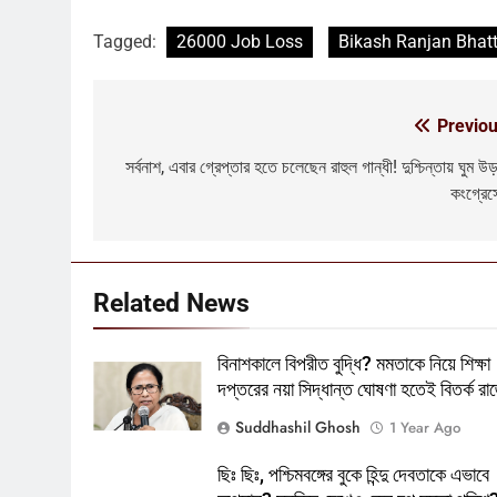
প্যাঁচে ফেলতে বিজেপির পথেই বাম-
কংগ্রেস?
Tagged:
26000 Job Loss
Bikash Ranjan Bhat
কংগ্রেস
তৃণমূল
6
ফের শুরু ভারত-পাক যুদ্ধ? কোমর ভাঙতেই
Previou
Post
দিশেহারা হয়ে নির্লজ্জ হুমকি পাকিস্তানের!
navigation
সর্বনাশ, এবার গ্রেপ্তার হতে চলেছেন রাহুল গান্ধী! দুশ্চিন্তায় ঘুম উড
আন্তর্জাতিক
বিশেষ খবর
কংগ্রেস
7
শেষ পর্যন্ত বাংলাদেশের সঙ্গে বৈঠক মমতার!
হাঁটে হাড়ি ভেঙে দিলেন শুভেন্দু!
আন্তর্জাতিক
কলকাতা
Related News
8
বিনাশকালে বিপরীত বুদ্ধি? মমতাকে নিয়ে শিক্ষা
তৃণমূলের খেলা শেষ? কালীগঞ্জের ফলাফলের
দপ্তরের নয়া সিদ্ধান্ত ঘোষণা হতেই বিতর্ক রাজ
পরেই তো চক্ষু চড়কগাছ মমতার?
কলকাতা
তৃণমূল
Suddhashil Ghosh
1 Year Ago
1
ছিঃ ছিঃ, পশ্চিমবঙ্গের বুকে হিন্দু দেবতাকে এভাবে
বিনাশকালে বিপরীত বুদ্ধি? মমতাকে নিয়ে