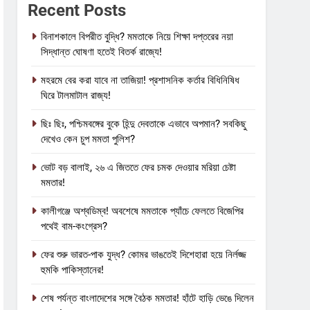
Recent Posts
বিনাশকালে বিপরীত বুদ্ধি? মমতাকে নিয়ে শিক্ষা দপ্তরের নয়া
সিদ্ধান্ত ঘোষণা হতেই বিতর্ক রাজ্যে!
মহরমে বের করা যাবে না তাজিয়া! প্রশাসনিক কর্তার বিধিনিষিধ
ঘিরে টালমাটাল রাজ্য!
ছিঃ ছিঃ, পশ্চিমবঙ্গের বুকে হিন্দু দেবতাকে এভাবে অপমান? সবকিছু
দেখেও কেন চুপ মমতা পুলিশ?
ভোট বড় বালাই, ২৬ এ জিততে ফের চমক দেওয়ার মরিয়া চেষ্টা
মমতার!
কালীগঞ্জে অশ্বডিম্ব! অবশেষে মমতাকে প্যাঁচে ফেলতে বিজেপির
পথেই বাম-কংগ্রেস?
ফের শুরু ভারত-পাক যুদ্ধ? কোমর ভাঙতেই দিশেহারা হয়ে নির্লজ্জ
হুমকি পাকিস্তানের!
শেষ পর্যন্ত বাংলাদেশের সঙ্গে বৈঠক মমতার! হাঁটে হাড়ি ভেঙে দিলেন