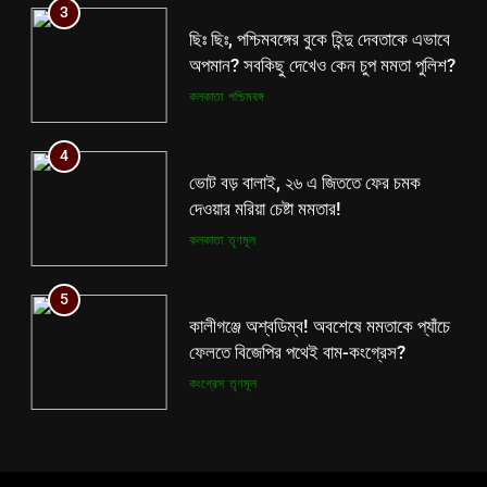
3
ভোট বড় বালাই, ২৬ এ জিততে ফের চমক
ছিঃ ছিঃ, পশ্চিমবঙ্গের বুকে হিন্দু দেবতাকে এভাবে
দেওয়ার মরিয়া চেষ্টা মমতার!
অপমান? সবকিছু দেখেও কেন চুপ মমতা পুলিশ?
কলকাতা
তৃণমূল
কলকাতা
পশ্চিমবঙ্গ
5
4
কালীগঞ্জে অশ্বডিম্ব! অবশেষে মমতাকে প্যাঁচে
ভোট বড় বালাই, ২৬ এ জিততে ফের চমক
ফেলতে বিজেপির পথেই বাম-কংগ্রেস?
দেওয়ার মরিয়া চেষ্টা মমতার!
কংগ্রেস
তৃণমূল
কলকাতা
তৃণমূল
6
5
ফের শুরু ভারত-পাক যুদ্ধ? কোমর ভাঙতেই
কালীগঞ্জে অশ্বডিম্ব! অবশেষে মমতাকে প্যাঁচে
দিশেহারা হয়ে নির্লজ্জ হুমকি পাকিস্তানের!
ফেলতে বিজেপির পথেই বাম-কংগ্রেস?
আন্তর্জাতিক
বিশেষ খবর
কংগ্রেস
তৃণমূল
7
6
শেষ পর্যন্ত বাংলাদেশের সঙ্গে বৈঠক মমতার!
ফের শুরু ভারত-পাক যুদ্ধ? কোমর ভাঙতেই
হাঁটে হাড়ি ভেঙে দিলেন শুভেন্দু!