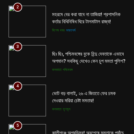
2
মহরমে বের করা যাবে না তাজিয়া! প্রশাসনিক
কর্তার বিধিনিষিধ ঘিরে টালমাটাল রাজ্য!
বিশেষ খবর
ভারতবর্ষ
3
ছিঃ ছিঃ, পশ্চিমবঙ্গের বুকে হিন্দু দেবতাকে এভাবে
অপমান? সবকিছু দেখেও কেন চুপ মমতা পুলিশ?
কলকাতা
পশ্চিমবঙ্গ
4
ভোট বড় বালাই, ২৬ এ জিততে ফের চমক
দেওয়ার মরিয়া চেষ্টা মমতার!
কলকাতা
তৃণমূল
5
কালীগঞ্জে অশ্বডিম্ব! অবশেষে মমতাকে প্যাঁচে