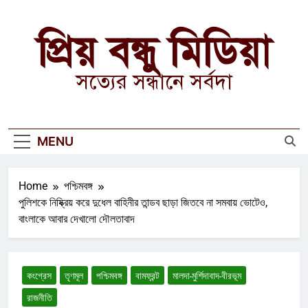
Skip
to
প্রিয় বন্ধু মিডিয়া
content
সত্যের সন্ধানে সর্বদা
MENU
Home
পশ্চিমবঙ্গ
পুলিশকে নিষ্ক্রিয় করে দুধেল বাহিনীর তান্ডব ছাড়া জিতবে না সমবায় ভোটেও,
বাংলাকে আবার দেখালো দৌলতাবাদ
কংগ্রেস
তৃণমূল
পশ্চিমবঙ্গ
বামফ্রন্ট
মালদা-মুর্শিদাবাদ-বীরভূম
রাজনীতি