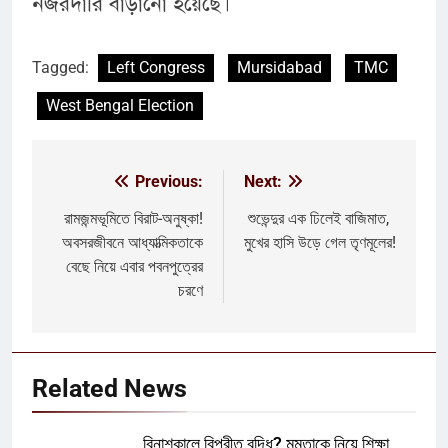
নজরদারি বাড়ানো হয়েছে।
Tagged:
Left Congress
Mursidabad
TMC
West Bengal Election
Previous:
Next:
Post
navigation
রামজন্মভূমিতে বিরাট-অনুষ্কা!
শুভেন্দুর এক ঢিলেই বাজিমাত,
অবসরজীবনে আধ্যাত্মিকতাকে
মুখের হাসি উড়ে গেল তৃণমূলের!
বেছে নিয়ে এবার পবনপুত্রের
চরণে
Related News
বিনাশকালে বিপরীত বুদ্ধি? মমতাকে নিয়ে শিক্ষা