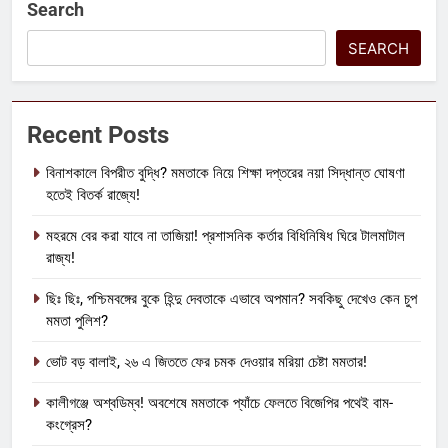
Search
SEARCH
Recent Posts
বিনাশকালে বিপরীত বুদ্ধি? মমতাকে নিয়ে শিক্ষা দপ্তরের নয়া সিদ্ধান্ত ঘোষণা
হতেই বিতর্ক রাজ্যে!
মহরমে বের করা যাবে না তাজিয়া! প্রশাসনিক কর্তার বিধিনিষিধ ঘিরে টালমাটাল
রাজ্য!
ছিঃ ছিঃ, পশ্চিমবঙ্গের বুকে হিন্দু দেবতাকে এভাবে অপমান? সবকিছু দেখেও কেন চুপ
মমতা পুলিশ?
ভোট বড় বালাই, ২৬ এ জিততে ফের চমক দেওয়ার মরিয়া চেষ্টা মমতার!
কালীগঞ্জে অশ্বডিম্ব! অবশেষে মমতাকে প্যাঁচে ফেলতে বিজেপির পথেই বাম-
কংগ্রেস?