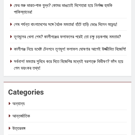
ফের শুরু ভারত-পাক যুদ্ধ? কোমর ভাঙতেই দিশেহারা হয়ে নির্লজ্জ হুমকি
পাকিস্তানের!
শেষ পর্যন্ত বাংলাদেশের সঙ্গে বৈঠক মমতার! হাঁটে হাড়ি ভেঙে দিলেন শুভেন্দু!
তৃণমূলের খেলা শেষ? কালীগঞ্জের ফলাফলের পরেই তো চক্ষু চড়কগাছ মমতার?
কালীগঞ্জ নিয়ে যথেষ্ট টেনশনে তৃণমূল! ফলাফল ঘোষণার আগেই উজ্জীবিত বিজেপি!
সর্বনাশ! মমতার সুবিধে করে দিতে বিজেপির মধ্যেই ঘরশত্রু বিভীষণ? ফাঁস হয়ে
গেল ভয়ংকর তথ্য!
Categories
অন্যান্য
আন্তর্জাতিক
উত্তরবঙ্গ