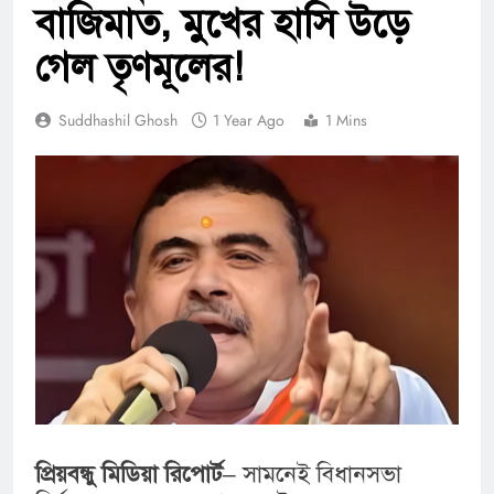
বাজিমাত, মুখের হাসি উড়ে
গেল তৃণমূলের!
Suddhashil Ghosh
1 Year Ago
1 Mins
প্রিয়বন্ধু মিডিয়া রিপোর্ট
– সামনেই বিধানসভা