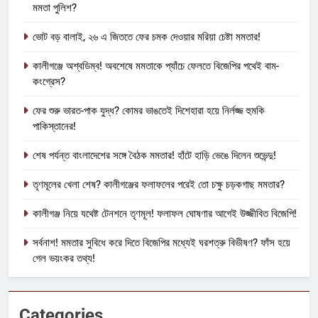
মমতা পুলিশ?
ভোট বড় বালাই, ২৬ এ জিততে ফের চমক দেওয়ার মরিয়া চেষ্টা মমতার!
কালীগঞ্জে অশ্বডিম্ব! অবশেষে মমতাকে প্যাঁচে ফেলতে বিজেপির পথেই বাম-
কংগ্রেস?
ফের শুরু ভারত-পাক যুদ্ধ? কোমর ভাঙতেই দিশেহারা হয়ে নির্লজ্জ হুমকি
পাকিস্তানের!
শেষ পর্যন্ত বাংলাদেশের সঙ্গে বৈঠক মমতার! হাঁটে হাড়ি ভেঙে দিলেন শুভেন্দু!
তৃণমূলের খেলা শেষ? কালীগঞ্জের ফলাফলের পরেই তো চক্ষু চড়কগাছ মমতার?
কালীগঞ্জ নিয়ে যথেষ্ট টেনশনে তৃণমূল! ফলাফল ঘোষণার আগেই উজ্জীবিত বিজেপি!
সর্বনাশ! মমতার সুবিধে করে দিতে বিজেপির মধ্যেই ঘরশত্রু বিভীষণ? ফাঁস হয়ে
গেল ভয়ংকর তথ্য!
Categories