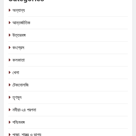
অন্যান্য
আন্তর্জাতিক
উত্তরবঙ্গ
কংগ্রেস
কলকাতা
খেলা
টেকনোলজি
তৃণমূল
নদীয়া-২৪ পরগনা
5
পশ্চিমবঙ্গ
কালীগঞ্জে অশ্বডিম্ব! অবশেষে মমতাকে প্যাঁচে
পুজো, শাস্ত্র ও ভাগ্য
ফেলতে বিজেপির পথেই বাম-কংগ্রেস?