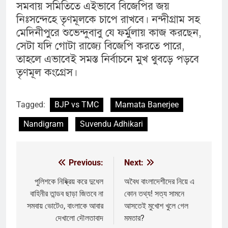
সমবায় সমিতিতে এইভাবে বিজেপির জয়
নিঃসন্দেহে তৃণমূলকে চাপে রাখবে। নন্দীগ্রাম সহ
মেদিনীপুরে শুভেন্দুবাবু যে ফর্মুলায় কাজ করছেন,
সেটা যদি গোটা রাজ্যে বিজেপি করতে পারে,
তাহলে এভাবেই সমস্ত নির্বাচনে মুখ থুবড়ে পড়বে
তৃণমূল কংগ্রেস।
Tagged:
BJP vs TMC
Mamata Banerjee
Nandigram
Suvendu Adhikari
Previous:
Next:
Post
navigation
পুলিশকে নিষ্ক্রিয় করে দুধেল
অবৈধ বাংলাদেশীদের নিয়ে এ
বাহিনীর তান্ডব ছাড়া জিতবে না
কোন তথ্য! সত্য সামনে
সমবায় ভোটেও, বাংলাকে আবার
আসতেই মুখোশ খুলে গেল
দেখালো দৌলতাবাদ
মমতার?