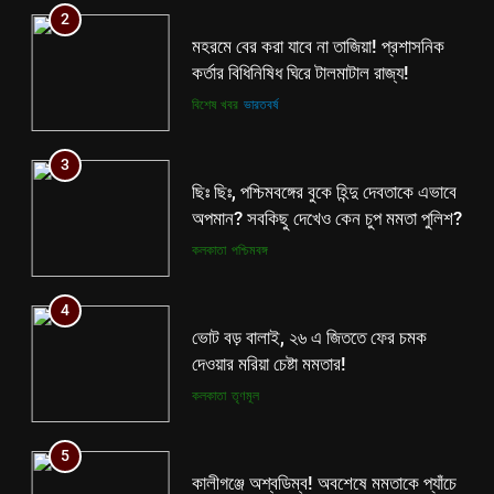
3
2
ছিঃ ছিঃ, পশ্চিমবঙ্গের বুকে হিন্দু দেবতাকে এভাবে
মহরমে বের করা যাবে না তাজিয়া! প্রশাসনিক
অপমান? সবকিছু দেখেও কেন চুপ মমতা পুলিশ?
কর্তার বিধিনিষিধ ঘিরে টালমাটাল রাজ্য!
কলকাতা
পশ্চিমবঙ্গ
বিশেষ খবর
ভারতবর্ষ
4
3
ভোট বড় বালাই, ২৬ এ জিততে ফের চমক
ছিঃ ছিঃ, পশ্চিমবঙ্গের বুকে হিন্দু দেবতাকে এভাবে
দেওয়ার মরিয়া চেষ্টা মমতার!
অপমান? সবকিছু দেখেও কেন চুপ মমতা পুলিশ?
কলকাতা
তৃণমূল
কলকাতা
পশ্চিমবঙ্গ
5
4
কালীগঞ্জে অশ্বডিম্ব! অবশেষে মমতাকে প্যাঁচে
ভোট বড় বালাই, ২৬ এ জিততে ফের চমক
ফেলতে বিজেপির পথেই বাম-কংগ্রেস?
দেওয়ার মরিয়া চেষ্টা মমতার!
কংগ্রেস
তৃণমূল
কলকাতা
তৃণমূল
6
5
ফের শুরু ভারত-পাক যুদ্ধ? কোমর ভাঙতেই
কালীগঞ্জে অশ্বডিম্ব! অবশেষে মমতাকে প্যাঁচে