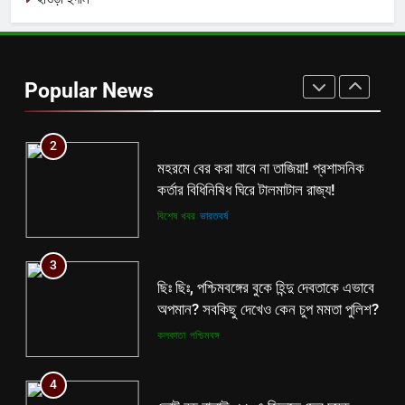
1
বিনাশকালে বিপরীত বুদ্ধি? মমতাকে নিয়ে শিক্ষা
দপ্তরের নয়া সিদ্ধান্ত ঘোষণা হতেই বিতর্ক
Popular News
রাজ্যে!
কলকাতা
তৃণমূল
2
মহরমে বের করা যাবে না তাজিয়া! প্রশাসনিক
কর্তার বিধিনিষিধ ঘিরে টালমাটাল রাজ্য!
বিশেষ খবর
ভারতবর্ষ
3
ছিঃ ছিঃ, পশ্চিমবঙ্গের বুকে হিন্দু দেবতাকে এভাবে
অপমান? সবকিছু দেখেও কেন চুপ মমতা পুলিশ?
কলকাতা
পশ্চিমবঙ্গ
4