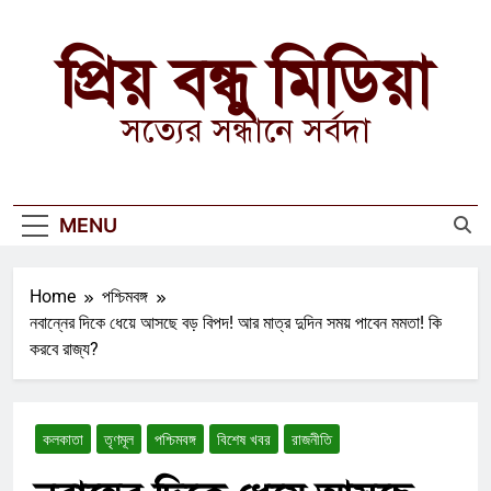
Skip
to
প্রিয় বন্ধু মিডিয়া
content
সত্যের সন্ধানে সর্বদা
MENU
Home
পশ্চিমবঙ্গ
নবান্নের দিকে ধেয়ে আসছে বড় বিপদ! আর মাত্র দুদিন সময় পাবেন মমতা! কি
করবে রাজ্য?
কলকাতা
তৃণমূল
পশ্চিমবঙ্গ
বিশেষ খবর
রাজনীতি