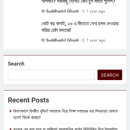
অপমান? সবকিছু দেখেও কেন চুপ মমতা পুলিশ?
Suddhashil Ghosh
1 year ago
ভোট বড় বালাই, ২৬ এ জিততে ফের চমক দেওয়ার
মরিয়া চেষ্টা মমতার!
Suddhashil Ghosh
1 year ago
Search
SEARCH
Recent Posts
বিনাশকালে বিপরীত বুদ্ধি? মমতাকে নিয়ে শিক্ষা দপ্তরের নয়া সিদ্ধান্ত ঘোষণা
হতেই বিতর্ক রাজ্যে!
মহরমে বের করা যাবে না তাজিয়া! প্রশাসনিক কর্তার বিধিনিষিধ ঘিরে টালমাটাল