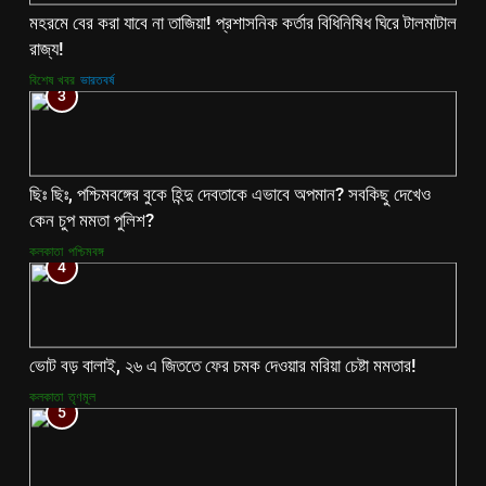
মহরমে বের করা যাবে না তাজিয়া! প্রশাসনিক কর্তার বিধিনিষিধ ঘিরে টালমাটাল
রাজ্য!
বিশেষ খবর
ভারতবর্ষ
3
ছিঃ ছিঃ, পশ্চিমবঙ্গের বুকে হিন্দু দেবতাকে এভাবে অপমান? সবকিছু দেখেও
কেন চুপ মমতা পুলিশ?
কলকাতা
পশ্চিমবঙ্গ
4
ভোট বড় বালাই, ২৬ এ জিততে ফের চমক দেওয়ার মরিয়া চেষ্টা মমতার!
কলকাতা
তৃণমূল
5