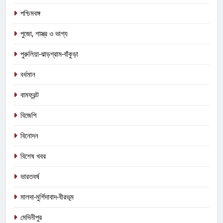
পশ্চিমবঙ্গ
পুজো, শাস্ত্র ও ভাগ্য
পুরুলিয়া-ঝাড়গ্রাম-বাঁকুড়া
বর্ধমান
বামফ্রন্ট
বিজেপি
বিনোদন
বিশেষ খবর
ভারতবর্ষ
মালদা-মুর্শিদাবাদ-বীরভূম
মেদিনীপুর