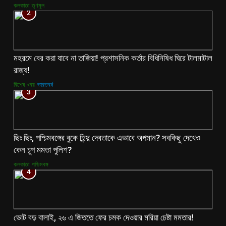
কলকাতা
তৃণমূল
2
মহরমে বের করা যাবে না তাজিয়া! প্রশাসনিক কর্তার বিধিনিষিধ ঘিরে টালমাটাল
রাজ্য!
বিশেষ খবর
ভারতবর্ষ
3
ছিঃ ছিঃ, পশ্চিমবঙ্গের বুকে হিন্দু দেবতাকে এভাবে অপমান? সবকিছু দেখেও
কেন চুপ মমতা পুলিশ?
কলকাতা
পশ্চিমবঙ্গ
4
ভোট বড় বালাই, ২৬ এ জিততে ফের চমক দেওয়ার মরিয়া চেষ্টা মমতার!