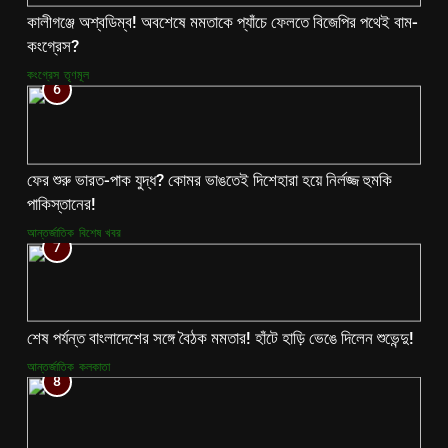
কালীগঞ্জে অশ্বডিম্ব! অবশেষে মমতাকে প্যাঁচে ফেলতে বিজেপির পথেই বাম-
কংগ্রেস?
কংগ্রেস
তৃণমূল
6
ফের শুরু ভারত-পাক যুদ্ধ? কোমর ভাঙতেই দিশেহারা হয়ে নির্লজ্জ হুমকি
পাকিস্তানের!
আন্তর্জাতিক
বিশেষ খবর
7
শেষ পর্যন্ত বাংলাদেশের সঙ্গে বৈঠক মমতার! হাঁটে হাড়ি ভেঙে দিলেন শুভেন্দু!
আন্তর্জাতিক
কলকাতা
8