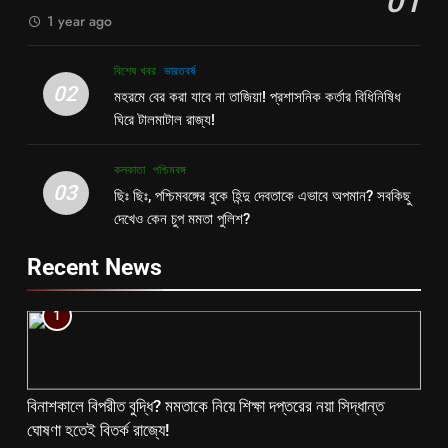
01
1 year ago
বিশেষ খবর
ভারতবর্ষ
02
মহরমে বের করা যাবে না তাজিয়া! প্রশাসনিক কর্তার বিধিনিষিধ
ঘিরে টালমাটাল রাজ্য!
কলকাতা
পশ্চিমবঙ্গ
03
ছিঃ ছিঃ, পশ্চিমবঙ্গের বুকে হিন্দু দেবতাকে এভাবে অপমান? সবকিছু
দেখেও কেন চুপ মমতা পুলিশ?
Recent News
1
বিনাশকালে বিপরীত বুদ্ধি? মমতাকে নিয়ে শিক্ষা দপ্তরের নয়া সিদ্ধান্ত
ঘোষণা হতেই বিতর্ক রাজ্যে!