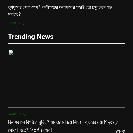
তৃণমূলের খেলা শেষ? কালীগঞ্জের ফলাফলের পরেই তো চক্ষু চড়কগাছ
মমতার?
কলকাতা
তৃণমূল
Trending News
কলকাতা
তৃণমূল
বিনাশকালে বিপরীত বুদ্ধি? মমতাকে নিয়ে শিক্ষা দপ্তরের নয়া সিদ্ধান্ত
ঘোষণা হতেই বিতর্ক রাজ্যে!