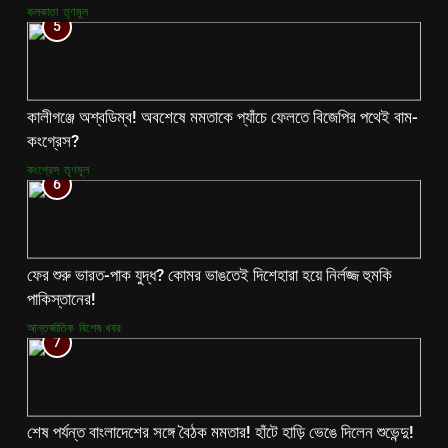
কলকাতা
তৃণমূল
5
কালীগঞ্জে অশ্বডিম্ব! অবশেষে মমতাকে প্যাঁচে ফেলতে বিজেপির পথেই বাম-
কংগ্রেস?
কংগ্রেস
তৃণমূল
6
ফের শুরু ভারত-পাক যুদ্ধ? কোমর ভাঙতেই দিশেহারা হয়ে নির্লজ্জ হুমকি
পাকিস্তানের!
আন্তর্জাতিক
বিশেষ খবর
7
শেষ পর্যন্ত বাংলাদেশের সঙ্গে বৈঠক মমতার! হাঁটে হাড়ি ভেঙে দিলেন শুভেন্দু!