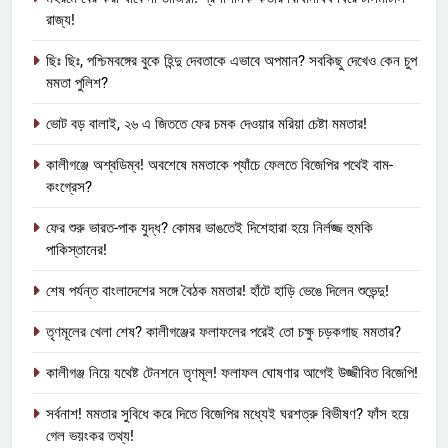
রাজ্য!
ছিঃ ছিঃ, পশ্চিমবঙ্গের বুকে হিন্দু দেবতাকে এভাবে অপমান? সবকিছু দেখেও কেন চুপ
মমতা পুলিশ?
ভোট বড় বালাই, ২৬ এ জিততে ফের চমক দেওয়ার মরিয়া চেষ্টা মমতার!
কালীগঞ্জে অশ্বডিম্ব! অবশেষে মমতাকে প্যাঁচে ফেলতে বিজেপির পথেই বাম-
কংগ্রেস?
ফের শুরু ভারত-পাক যুদ্ধ? কোমর ভাঙতেই দিশেহারা হয়ে নির্লজ্জ হুমকি
পাকিস্তানের!
শেষ পর্যন্ত বাংলাদেশের সঙ্গে বৈঠক মমতার! হাঁটে হাড়ি ভেঙে দিলেন শুভেন্দু!
তৃণমূলের খেলা শেষ? কালীগঞ্জের ফলাফলের পরেই তো চক্ষু চড়কগাছ মমতার?
কালীগঞ্জ নিয়ে যথেষ্ট টেনশনে তৃণমূল! ফলাফল ঘোষণার আগেই উজ্জীবিত বিজেপি!
সর্বনাশ! মমতার সুবিধে করে দিতে বিজেপির মধ্যেই ঘরশত্রু বিভীষণ? ফাঁস হয়ে
গেল ভয়ংকর তথ্য!