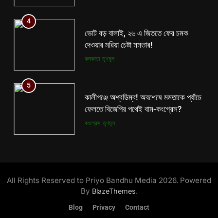
5
4
কালীগঞ্জে অশ্বডিম্ব! অবশেষে মমতাকে প্যাঁচে
ভোট বড় বালাই, ২৬ এ জিততে ফের চমক
ফেলতে বিজেপির পথেই বাম-কংগ্রেস?
দেওয়ার মরিয়া চেষ্টা মমতার!
কংগ্রেস
তৃণমূল
কলকাতা
তৃণমূল
6
5
ফের শুরু ভারত-পাক যুদ্ধ? কোমর ভাঙতেই
কালীগঞ্জে অশ্বডিম্ব! অবশেষে মমতাকে প্যাঁচে
দিশেহারা হয়ে নির্লজ্জ হুমকি পাকিস্তানের!
ফেলতে বিজেপির পথেই বাম-কংগ্রেস?
আন্তর্জাতিক
বিশেষ খবর
কংগ্রেস
তৃণমূল
7
6
শেষ পর্যন্ত বাংলাদেশের সঙ্গে বৈঠক মমতার!
ফের শুরু ভারত-পাক যুদ্ধ? কোমর ভাঙতেই
হাঁটে হাড়ি ভেঙে দিলেন শুভেন্দু!
দিশেহারা হয়ে নির্লজ্জ হুমকি পাকিস্তানের!
All Rights Reserved to Priyo Bandhu Media 2026. Powered
আন্তর্জাতিক
কলকাতা
আন্তর্জাতিক
বিশেষ খবর
By
.
BlazeThemes
Blog
Privacy
Contact
8
7