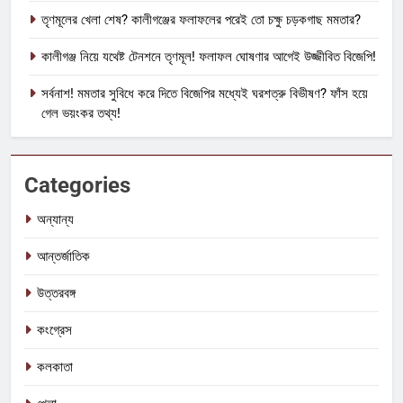
তৃণমূলের খেলা শেষ? কালীগঞ্জের ফলাফলের পরেই তো চক্ষু চড়কগাছ মমতার?
কালীগঞ্জ নিয়ে যথেষ্ট টেনশনে তৃণমূল! ফলাফল ঘোষণার আগেই উজ্জীবিত বিজেপি!
সর্বনাশ! মমতার সুবিধে করে দিতে বিজেপির মধ্যেই ঘরশত্রু বিভীষণ? ফাঁস হয়ে
গেল ভয়ংকর তথ্য!
Categories
অন্যান্য
আন্তর্জাতিক
উত্তরবঙ্গ
কংগ্রেস
কলকাতা