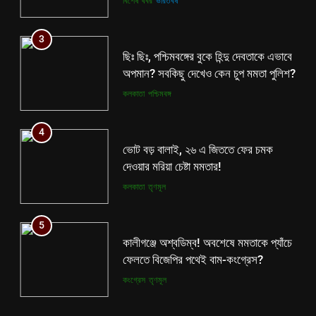
বিশেষ খবর
ভারতবর্ষ
3
ছিঃ ছিঃ, পশ্চিমবঙ্গের বুকে হিন্দু দেবতাকে এভাবে
অপমান? সবকিছু দেখেও কেন চুপ মমতা পুলিশ?
কলকাতা
পশ্চিমবঙ্গ
4
ভোট বড় বালাই, ২৬ এ জিততে ফের চমক
দেওয়ার মরিয়া চেষ্টা মমতার!
কলকাতা
তৃণমূল
5
কালীগঞ্জে অশ্বডিম্ব! অবশেষে মমতাকে প্যাঁচে
ফেলতে বিজেপির পথেই বাম-কংগ্রেস?
কংগ্রেস
তৃণমূল