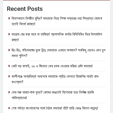
Recent Posts
বিনাশকালে বিপরীত বুদ্ধি? মমতাকে নিয়ে শিক্ষা দপ্তরের নয়া সিদ্ধান্ত ঘোষণা
হতেই বিতর্ক রাজ্যে!
মহরমে বের করা যাবে না তাজিয়া! প্রশাসনিক কর্তার বিধিনিষিধ ঘিরে টালমাটাল
রাজ্য!
ছিঃ ছিঃ, পশ্চিমবঙ্গের বুকে হিন্দু দেবতাকে এভাবে অপমান? সবকিছু দেখেও কেন চুপ
মমতা পুলিশ?
ভোট বড় বালাই, ২৬ এ জিততে ফের চমক দেওয়ার মরিয়া চেষ্টা মমতার!
কালীগঞ্জে অশ্বডিম্ব! অবশেষে মমতাকে প্যাঁচে ফেলতে বিজেপির পথেই বাম-
কংগ্রেস?
ফের শুরু ভারত-পাক যুদ্ধ? কোমর ভাঙতেই দিশেহারা হয়ে নির্লজ্জ হুমকি
পাকিস্তানের!
শেষ পর্যন্ত বাংলাদেশের সঙ্গে বৈঠক মমতার! হাঁটে হাড়ি ভেঙে দিলেন শুভেন্দু!