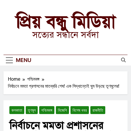
Skip
to
প্রিয় বন্ধু মিডিয়া
content
সত্যের সন্ধানে সর্বদা
MENU
Home
পশ্চিমবঙ্গ
নির্বাচনে মমতা প্রশাসনের মাতব্বরি শেষ! এক সিদ্ধান্তেই ঘুম উড়ছে তৃণমূলের!
কলকাতা
তৃণমূল
পশ্চিমবঙ্গ
বিজেপি
বিশেষ খবর
রাজনীতি
নির্বাচনে মমতা প্রশাসনের