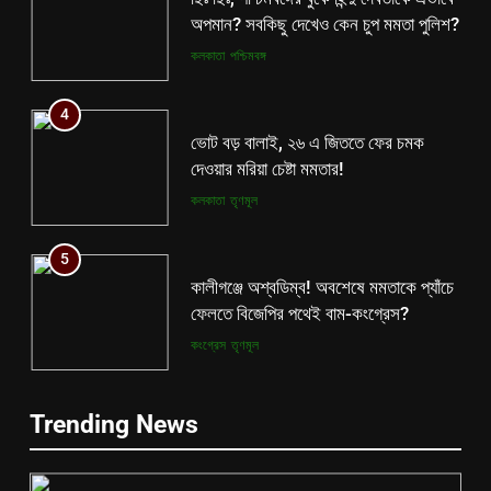
অপমান? সবকিছু দেখেও কেন চুপ মমতা পুলিশ?
কলকাতা
পশ্চিমবঙ্গ
4
ভোট বড় বালাই, ২৬ এ জিততে ফের চমক
দেওয়ার মরিয়া চেষ্টা মমতার!
কলকাতা
তৃণমূল
5
কালীগঞ্জে অশ্বডিম্ব! অবশেষে মমতাকে প্যাঁচে
ফেলতে বিজেপির পথেই বাম-কংগ্রেস?
কংগ্রেস
তৃণমূল
6
5
Trending News
ফের শুরু ভারত-পাক যুদ্ধ? কোমর ভাঙতেই
কালীগঞ্জে অশ্বডিম্ব! অবশেষে মমতাকে প্যাঁচে
দিশেহারা হয়ে নির্লজ্জ হুমকি পাকিস্তানের!
ফেলতে বিজেপির পথেই বাম-কংগ্রেস?
আন্তর্জাতিক
বিশেষ খবর