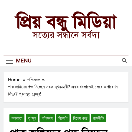
Skip
to
প্রিয় বন্ধু মিডিয়া
content
সত্যের সন্ধানে সর্বদা
MENU
Home
পশ্চিমবঙ্গ
পাক জঙ্গিদের পক্ষ নিচ্ছেন স্বয়ং মুখ্যমন্ত্রী? এবার বাংলাতেই চলবে অপারেশন
সিঁদুর? প্রস্তুত কেন্দ্র!
কলকাতা
তৃণমূল
পশ্চিমবঙ্গ
বিজেপি
বিশেষ খবর
রাজনীতি