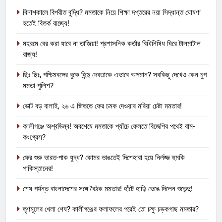
বিনাশকালে বিপরীত বুদ্ধি? মমতাকে নিয়ে শিক্ষা দপ্তরের নয়া সিদ্ধান্ত ঘোষণা
হতেই বিতর্ক রাজ্যে!
মহরমে বের করা যাবে না তাজিয়া! প্রশাসনিক কর্তার বিধিনিষিধ ঘিরে টালমাটাল
রাজ্য!
ছিঃ ছিঃ, পশ্চিমবঙ্গের বুকে হিন্দু দেবতাকে এভাবে অপমান? সবকিছু দেখেও কেন চুপ
মমতা পুলিশ?
ভোট বড় বালাই, ২৬ এ জিততে ফের চমক দেওয়ার মরিয়া চেষ্টা মমতার!
কালীগঞ্জে অশ্বডিম্ব! অবশেষে মমতাকে প্যাঁচে ফেলতে বিজেপির পথেই বাম-
কংগ্রেস?
ফের শুরু ভারত-পাক যুদ্ধ? কোমর ভাঙতেই দিশেহারা হয়ে নির্লজ্জ হুমকি
পাকিস্তানের!
শেষ পর্যন্ত বাংলাদেশের সঙ্গে বৈঠক মমতার! হাঁটে হাড়ি ভেঙে দিলেন শুভেন্দু!
তৃণমূলের খেলা শেষ? কালীগঞ্জের ফলাফলের পরেই তো চক্ষু চড়কগাছ মমতার?