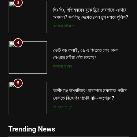
3
ছিঃ ছিঃ, পশ্চিমবঙ্গের বুকে হিন্দু দেবতাকে এভাবে
অপমান? সবকিছু দেখেও কেন চুপ মমতা পুলিশ?
কলকাতা
পশ্চিমবঙ্গ
4
ভোট বড় বালাই, ২৬ এ জিততে ফের চমক
দেওয়ার মরিয়া চেষ্টা মমতার!
কলকাতা
তৃণমূল
5
কালীগঞ্জে অশ্বডিম্ব! অবশেষে মমতাকে প্যাঁচে
ফেলতে বিজেপির পথেই বাম-কংগ্রেস?
কংগ্রেস
তৃণমূল
6
5
Trending News
ফের শুরু ভারত-পাক যুদ্ধ? কোমর ভাঙতেই
কালীগঞ্জে অশ্বডিম্ব! অবশেষে মমতাকে প্যাঁচে