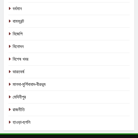
বর্ধমান
বামফ্রন্ট
বিজেপি
বিনোদন
বিশেষ খবর
ভারতবর্ষ
মালদা-মুর্শিদাবাদ-বীরভূম
মেদিনীপুর
রাজনীতি
হাওড়া-হুগলি