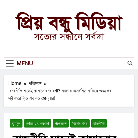
Skip
to
প্রিয় বন্ধু মিডিয়া
content
সত্যের সন্ধানে সর্বদা
MENU
Home
পশ্চিমবঙ্গ
রাজনীতি মানেই কামানোর জায়গা? মমতার অস্বস্তি বাড়িয়ে ভয়ঙ্কর
স্বীকারোক্তি শওকত মোল্লার!
তৃণমূল
নদীয়া-২৪ পরগনা
পশ্চিমবঙ্গ
বিশেষ খবর
রাজনীতি