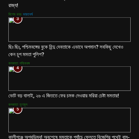
রাজ্য!
বিশেষ খবর
ভারতবর্ষ
3
ছিঃ ছিঃ, পশ্চিমবঙ্গের বুকে হিন্দু দেবতাকে এভাবে অপমান? সবকিছু দেখেও
কেন চুপ মমতা পুলিশ?
কলকাতা
পশ্চিমবঙ্গ
4
ভোট বড় বালাই, ২৬ এ জিততে ফের চমক দেওয়ার মরিয়া চেষ্টা মমতার!
কলকাতা
তৃণমূল
5
কালীগঞ্জে অশ্বডিম্ব! অবশেষে মমতাকে প্যাঁচে ফেলতে বিজেপির পথেই বাম-