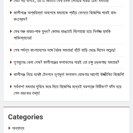
ভোট বড় বালাই, ২৬ এ জিততে ফের চমক দেওয়ার মরিয়া চেষ্টা মমতার!
কালীগঞ্জে অশ্বডিম্ব! অবশেষে মমতাকে প্যাঁচে ফেলতে বিজেপির পথেই বাম-
কংগ্রেস?
ফের শুরু ভারত-পাক যুদ্ধ? কোমর ভাঙতেই দিশেহারা হয়ে নির্লজ্জ হুমকি
পাকিস্তানের!
শেষ পর্যন্ত বাংলাদেশের সঙ্গে বৈঠক মমতার! হাঁটে হাড়ি ভেঙে দিলেন শুভেন্দু!
তৃণমূলের খেলা শেষ? কালীগঞ্জের ফলাফলের পরেই তো চক্ষু চড়কগাছ মমতার?
কালীগঞ্জ নিয়ে যথেষ্ট টেনশনে তৃণমূল! ফলাফল ঘোষণার আগেই উজ্জীবিত বিজেপি!
সর্বনাশ! মমতার সুবিধে করে দিতে বিজেপির মধ্যেই ঘরশত্রু বিভীষণ? ফাঁস হয়ে
গেল ভয়ংকর তথ্য!
Categories
অন্যান্য