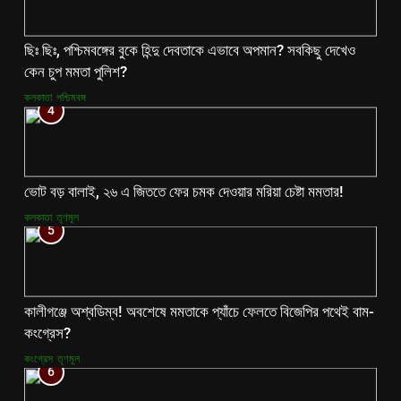
ছিঃ ছিঃ, পশ্চিমবঙ্গের বুকে হিন্দু দেবতাকে এভাবে অপমান? সবকিছু দেখেও
কেন চুপ মমতা পুলিশ?
কলকাতা
পশ্চিমবঙ্গ
4
ভোট বড় বালাই, ২৬ এ জিততে ফের চমক দেওয়ার মরিয়া চেষ্টা মমতার!
কলকাতা
তৃণমূল
5
কালীগঞ্জে অশ্বডিম্ব! অবশেষে মমতাকে প্যাঁচে ফেলতে বিজেপির পথেই বাম-
কংগ্রেস?
কংগ্রেস
তৃণমূল
6