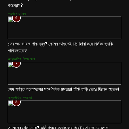
কংগ্রেস?
কংগ্রেস
তৃণমূল
6
ফের শুরু ভারত-পাক যুদ্ধ? কোমর ভাঙতেই দিশেহারা হয়ে নির্লজ্জ হুমকি
পাকিস্তানের!
আন্তর্জাতিক
বিশেষ খবর
7
শেষ পর্যন্ত বাংলাদেশের সঙ্গে বৈঠক মমতার! হাঁটে হাড়ি ভেঙে দিলেন শুভেন্দু!
আন্তর্জাতিক
কলকাতা
8
তৃণমূলের খেলা শেষ? কালীগঞ্জের ফলাফলের পরেই তো চক্ষু চড়কগাছ