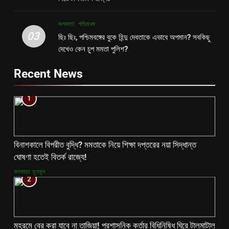
কলকাতা
পশ্চিমবঙ্গ
03
ছিঃ ছিঃ, পশ্চিমবঙ্গের বুকে হিন্দু দেবতাকে এভাবে অপমান? সবকিছু
দেখেও কেন চুপ মমতা পুলিশ?
Recent News
1
বিনাশকালে বিপরীত বুদ্ধি? মমতাকে নিয়ে শিক্ষা দপ্তরের নয়া সিদ্ধান্ত
ঘোষণা হতেই বিতর্ক রাজ্যে!
কলকাতা
তৃণমূল
2
মহরমে বের করা যাবে না তাজিয়া! প্রশাসনিক কর্তার বিধিনিষিধ ঘিরে টালমাটাল