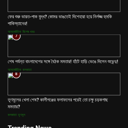
ফের শুরু ভারত-পাক যুদ্ধ? কোমর ভাঙতেই দিশেহারা হয়ে নির্লজ্জ হুমকি
পাকিস্তানের!
আন্তর্জাতিক
বিশেষ খবর
7
শেষ পর্যন্ত বাংলাদেশের সঙ্গে বৈঠক মমতার! হাঁটে হাড়ি ভেঙে দিলেন শুভেন্দু!
আন্তর্জাতিক
কলকাতা
8
তৃণমূলের খেলা শেষ? কালীগঞ্জের ফলাফলের পরেই তো চক্ষু চড়কগাছ
মমতার?
কলকাতা
তৃণমূল