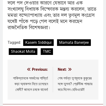
দলে পদ দেওয়ার কারণে যেভাবে আর এক
সংখ্যালঘু বিধায়ক বিস্ফোরক মন্তব্য করলেন, তাতে
মমতা বন্দ্যোপাধ্যায় এবং তার দল তৃণমূল কংগ্রেস
যথেষ্ট পাঁকে পড়ে গেল বলেই মনে করছেন
রাজনৈতিক বিশেষজ্ঞরা।
Tagged:
Kasem Siddiqui
Mamata Banerjee
Shaokat Molla
TMC
Previous:
Next:
Post
navigation
পাকিস্তানকে সমর্থনের শাস্তি!
শেষ পর্যন্ত তৃণমূলকে কুকুরের
কড়া অ্যাকশন নিতে চলেছেন
সঙ্গে তুলনা? প্রেস্টিজ পামচার
মোদী? জানলে চমকে যাবেন!
করে দিলেন হেভিওয়েট!