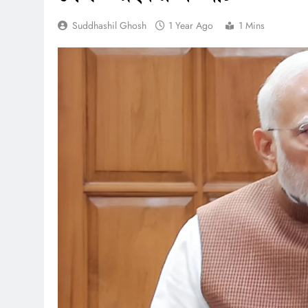
Suddhashil Ghosh
1 Year Ago
1 Mins