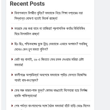
Recent Posts
বিনাশকালে বিপরীত বুদ্ধি? মমতাকে নিয়ে শিক্ষা দপ্তরের নয়া
সিদ্ধান্ত ঘোষণা হতেই বিতর্ক রাজ্যে!
মহরমে বের করা যাবে না তাজিয়া! প্রশাসনিক কর্তার বিধিনিষিধ
ঘিরে টালমাটাল রাজ্য!
ছিঃ ছিঃ, পশ্চিমবঙ্গের বুকে হিন্দু দেবতাকে এভাবে অপমান? সবকিছু
দেখেও কেন চুপ মমতা পুলিশ?
ভোট বড় বালাই, ২৬ এ জিততে ফের চমক দেওয়ার মরিয়া চেষ্টা
মমতার!
কালীগঞ্জে অশ্বডিম্ব! অবশেষে মমতাকে প্যাঁচে ফেলতে বিজেপির
পথেই বাম-কংগ্রেস?
ফের শুরু ভারত-পাক যুদ্ধ? কোমর ভাঙতেই দিশেহারা হয়ে নির্লজ্জ
হুমকি পাকিস্তানের!
শেষ পর্যন্ত বাংলাদেশের সঙ্গে বৈঠক মমতার! হাঁটে হাড়ি ভেঙে দিলেন