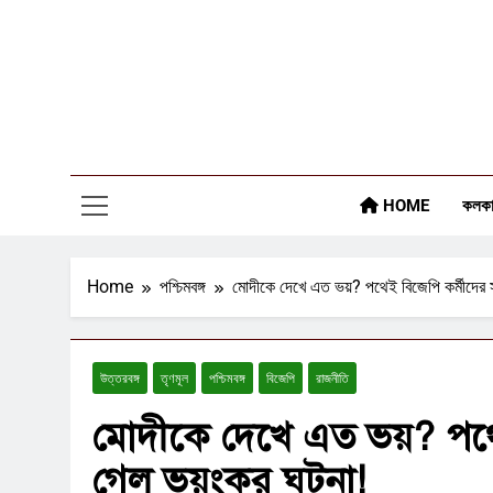
Skip
to
content
HOME
কলকা
Home
পশ্চিমবঙ্গ
মোদীকে দেখে এত ভয়? পথেই বিজেপি কর্মীদের স
উত্তরবঙ্গ
তৃণমূল
পশ্চিমবঙ্গ
বিজেপি
রাজনীতি
মোদীকে দেখে এত ভয়? পথেই
গেল ভয়ংকর ঘটনা!