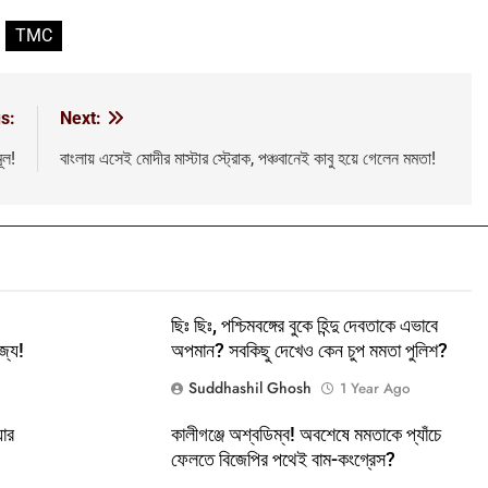
TMC
s:
Next:
ূল!
বাংলায় এসেই মোদীর মাস্টার স্ট্রোক, পঞ্চবানেই কাবু হয়ে গেলেন মমতা!
ছিঃ ছিঃ, পশ্চিমবঙ্গের বুকে হিন্দু দেবতাকে এভাবে
্যে!
অপমান? সবকিছু দেখেও কেন চুপ মমতা পুলিশ?
Suddhashil Ghosh
1 Year Ago
়ার
কালীগঞ্জে অশ্বডিম্ব! অবশেষে মমতাকে প্যাঁচে
ফেলতে বিজেপির পথেই বাম-কংগ্রেস?