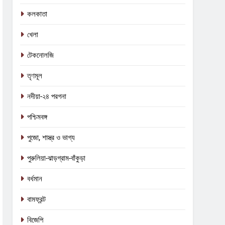
কলকাতা
খেলা
টেকনোলজি
তৃণমূল
নদীয়া-২৪ পরগনা
পশ্চিমবঙ্গ
পুজো, শাস্ত্র ও ভাগ্য
পুরুলিয়া-ঝাড়গ্রাম-বাঁকুড়া
বর্ধমান
বামফ্রন্ট
বিজেপি