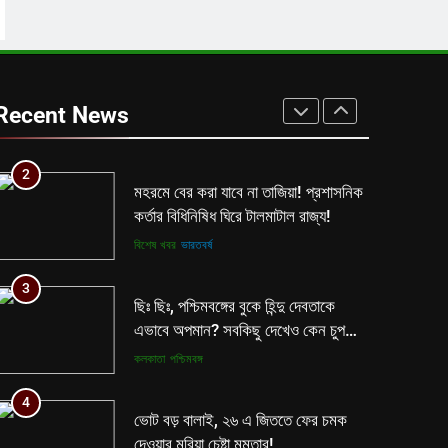
কলকাতা
তৃণমূল
1
বিনাশকালে বিপরীত বুদ্ধি? মমতাকে নিয়ে
শিক্ষা দপ্তরের নয়া সিদ্ধান্ত ঘোষণা হতেই
Recent News
বিতর্ক রাজ্যে!
কলকাতা
তৃণমূল
2
মহরমে বের করা যাবে না তাজিয়া! প্রশাসনিক
কর্তার বিধিনিষিধ ঘিরে টালমাটাল রাজ্য!
বিশেষ খবর
ভারতবর্ষ
3
ছিঃ ছিঃ, পশ্চিমবঙ্গের বুকে হিন্দু দেবতাকে
এভাবে অপমান? সবকিছু দেখেও কেন চুপ
মমতা পুলিশ?
কলকাতা
পশ্চিমবঙ্গ
4
ভোট বড় বালাই, ২৬ এ জিততে ফের চমক
দেওয়ার মরিয়া চেষ্টা মমতার!