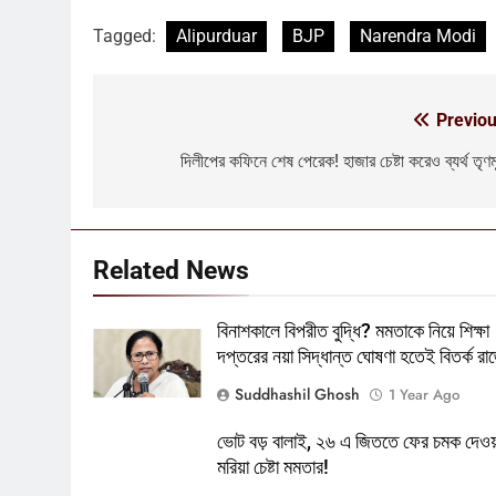
Tagged:
Alipurduar
BJP
Narendra Modi
5
কালীগঞ্জে অশ্বডিম্ব! অবশেষে মমতাকে
প্যাঁচে ফেলতে বিজেপির পথেই বাম-
Previou
Post
কংগ্রেস?
কংগ্রেস
তৃণমূল
navigation
দিলীপের কফিনে শেষ পেরেক! হাজার চেষ্টা করেও ব্যর্থ তৃণম
6
ফের শুরু ভারত-পাক যুদ্ধ? কোমর ভাঙতেই
দিশেহারা হয়ে নির্লজ্জ হুমকি পাকিস্তানের!
আন্তর্জাতিক
বিশেষ খবর
Related News
7
বিনাশকালে বিপরীত বুদ্ধি? মমতাকে নিয়ে শিক্ষা
শেষ পর্যন্ত বাংলাদেশের সঙ্গে বৈঠক মমতার!
দপ্তরের নয়া সিদ্ধান্ত ঘোষণা হতেই বিতর্ক রাজ
হাঁটে হাড়ি ভেঙে দিলেন শুভেন্দু!
আন্তর্জাতিক
কলকাতা
Suddhashil Ghosh
1 Year Ago
8
ভোট বড় বালাই, ২৬ এ জিততে ফের চমক দেওয
তৃণমূলের খেলা শেষ? কালীগঞ্জের ফলাফলের
মরিয়া চেষ্টা মমতার!
পরেই তো চক্ষু চড়কগাছ মমতার?