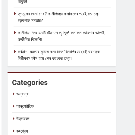
শুভেন্দু!
তৃণমূলের খেলা শেষ? কালীগঞ্জের ফলাফলের পরেই তো চক্ষু
চড়কগাছ মমতার?
কালীগঞ্জ নিয়ে যথেষ্ট টেনশনে তৃণমূল! ফলাফল ঘোষণার আগেই
উজ্জীবিত বিজেপি!
সর্বনাশ! মমতার সুবিধে করে দিতে বিজেপির মধ্যেই ঘরশত্রু
বিভীষণ? ফাঁস হয়ে গেল ভয়ংকর তথ্য!
Categories
অন্যান্য
আন্তর্জাতিক
উত্তরবঙ্গ
কংগ্রেস