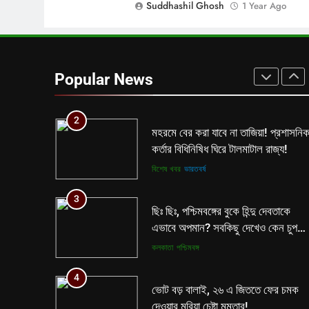
Suddhashil Ghosh
1 Year Ago
কলকাতা
তৃণমূল
1
বিনাশকালে বিপরীত বুদ্ধি? মমতাকে নিয়ে
শিক্ষা দপ্তরের নয়া সিদ্ধান্ত ঘোষণা হতেই
Popular News
বিতর্ক রাজ্যে!
কলকাতা
তৃণমূল
2
মহরমে বের করা যাবে না তাজিয়া! প্রশাসনি
কর্তার বিধিনিষিধ ঘিরে টালমাটাল রাজ্য!
বিশেষ খবর
ভারতবর্ষ
3
ছিঃ ছিঃ, পশ্চিমবঙ্গের বুকে হিন্দু দেবতাকে
এভাবে অপমান? সবকিছু দেখেও কেন চুপ
মমতা পুলিশ?
কলকাতা
পশ্চিমবঙ্গ
4
ভোট বড় বালাই, ২৬ এ জিততে ফের চমক
দেওয়ার মরিয়া চেষ্টা মমতার!