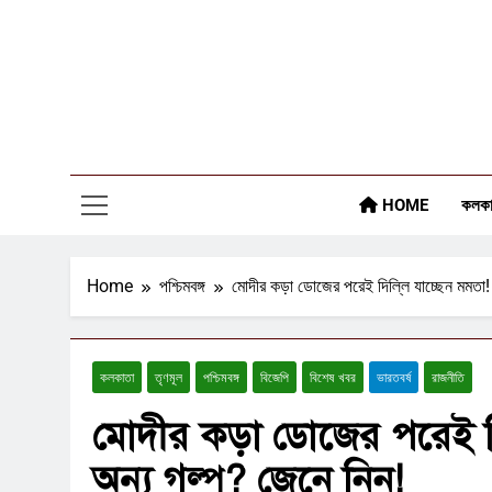
Skip
to
content
HOME
কলকা
Home
পশ্চিমবঙ্গ
মোদীর কড়া ডোজের পরেই দিল্লি যাচ্ছেন মমতা!
কলকাতা
তৃণমূল
পশ্চিমবঙ্গ
বিজেপি
বিশেষ খবর
ভারতবর্ষ
রাজনীতি
মোদীর কড়া ডোজের পরেই দি
অন্য গল্প? জেনে নিন!