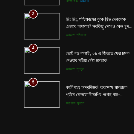
বিশেষ খবর
ভারতবর্ষ
3
ছিঃ ছিঃ, পশ্চিমবঙ্গের বুকে হিন্দু দেবতাকে
এভাবে অপমান? সবকিছু দেখেও কেন চুপ
মমতা পুলিশ?
কলকাতা
পশ্চিমবঙ্গ
4
ভোট বড় বালাই, ২৬ এ জিততে ফের চমক
দেওয়ার মরিয়া চেষ্টা মমতার!
কলকাতা
তৃণমূল
5
কালীগঞ্জে অশ্বডিম্ব! অবশেষে মমতাকে
প্যাঁচে ফেলতে বিজেপির পথেই বাম-
কংগ্রেস?
কংগ্রেস
তৃণমূল
6
ফের শুরু ভারত-পাক যুদ্ধ? কোমর ভাঙতেই
দিশেহারা হয়ে নির্লজ্জ হুমকি পাকিস্তানের!