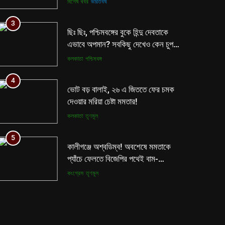
বিশেষ খবর
ভারতবর্ষ
3
ছিঃ ছিঃ, পশ্চিমবঙ্গের বুকে হিন্দু দেবতাকে
এভাবে অপমান? সবকিছু দেখেও কেন চুপ
মমতা পুলিশ?
কলকাতা
পশ্চিমবঙ্গ
4
ভোট বড় বালাই, ২৬ এ জিততে ফের চমক
দেওয়ার মরিয়া চেষ্টা মমতার!
কলকাতা
তৃণমূল
5
কালীগঞ্জে অশ্বডিম্ব! অবশেষে মমতাকে
প্যাঁচে ফেলতে বিজেপির পথেই বাম-
কংগ্রেস?
কংগ্রেস
তৃণমূল
6
ফের শুরু ভারত-পাক যুদ্ধ? কোমর ভাঙতেই
দিশেহারা হয়ে নির্লজ্জ হুমকি পাকিস্তানের!