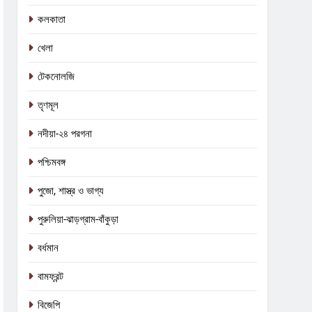
কলকাতা
খেলা
টেকনোলজি
তৃণমূল
নদীয়া-২৪ পরগনা
পশ্চিমবঙ্গ
পুজো, শাস্ত্র ও ভাগ্য
পুরুলিয়া-ঝাড়গ্রাম-বাঁকুড়া
বর্ধমান
বামফ্রন্ট
বিজেপি