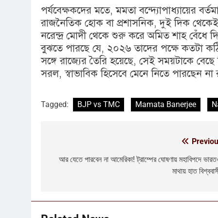
পর্যবেক্ষকদের মতে, মমতা বন্দ্যোপাধ্যায়ের বর্
রাজনৈতিক হোক বা প্রশাসনিক, দুই দিক থেকেই অত্
নরেন্দ্র মোদী থেকে শুরু করে অমিত শাহ বেঁধে দিয
বুঝতে পারছে যে, ২০২৬ তাদের পক্ষে কতটা কঠিন। আ
সঙ্গে রাজ্যের তৈরি হয়েছে, সেই সময়টাকে বেছে 
সরল, স্বাভাবিক হিসেবে মেনে নিতে পারছেন না 
Tagged:
BJP vs TMC
Mamata Banerjee
N
5
কালীগঞ্জে অশ্বডিম্ব! অবশেষে মমতাকে
Previou
Post
প্যাঁচে ফেলতে বিজেপির পথেই বাম-
কংগ্রেস?
navigation
আর যেতে পারবেন না আমেরিকা! ট্রাম্পের ঘোষণায় মহাবিপদে ভার
কংগ্রেস
তৃণমূল
মাথায় হাত বিশ্ববাস
6
ফের শুরু ভারত-পাক যুদ্ধ? কোমর ভাঙতেই
দিশেহারা হয়ে নির্লজ্জ হুমকি পাকিস্তানের!
আন্তর্জাতিক
বিশেষ খবর