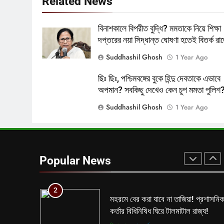
Related News
7
বিনাশকালে বিপরীত বুদ্ধি? মমতাকে নিয়ে শিক্ষা
শেষ পর্যন্ত বাংলাদেশের সঙ্গে বৈঠক মমতার!
দপ্তরের নয়া সিদ্ধান্ত ঘোষণা হতেই বিতর্ক রাজ
হাঁটে হাড়ি ভেঙে দিলেন শুভেন্দু!
আন্তর্জাতিক
কলকাতা
Suddhashil Ghosh
1 Year Ago
8
ছিঃ ছিঃ, পশ্চিমবঙ্গের বুকে হিন্দু দেবতাকে এভাবে
তৃণমূলের খেলা শেষ? কালীগঞ্জের ফলাফলের
অপমান? সবকিছু দেখেও কেন চুপ মমতা পুলিশ
পরেই তো চক্ষু চড়কগাছ মমতার?
Suddhashil Ghosh
1 Year Ago
কলকাতা
তৃণমূল
1
বিনাশকালে বিপরীত বুদ্ধি? মমতাকে নিয়ে
শিক্ষা দপ্তরের নয়া সিদ্ধান্ত ঘোষণা হতেই
Popular News
বিতর্ক রাজ্যে!
কলকাতা
তৃণমূল
2
মহরমে বের করা যাবে না তাজিয়া! প্রশাসনি
কর্তার বিধিনিষিধ ঘিরে টালমাটাল রাজ্য!