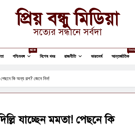
প্রিয় বন্ধু মিডিয়া
সত্যের সন্ধানে সর্বদা
NEW
THIS
তা
পশ্চিমবঙ্গ
বিশেষ খবর
রাজনীতি
ভারতবর্ষ
আন্তর্জাতিক
 পেছনে কি অন্য গল্প? জেনে নিন!
ল্লি যাচ্ছেন মমতা! পেছনে কি