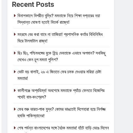
Recent Posts
বিনাশকালে বিপরীত বুদ্ধি? মমতাকে নিয়ে শিক্ষা দপ্তরের নয়া
সিদ্ধান্ত ঘোষণা হতেই বিতর্ক রাজ্যে!
মহরমে বের করা যাবে না তাজিয়া! প্রশাসনিক কর্তার বিধিনিষিধ
ঘিরে টালমাটাল রাজ্য!
ছিঃ ছিঃ, পশ্চিমবঙ্গের বুকে হিন্দু দেবতাকে এভাবে অপমান? সবকিছু
দেখেও কেন চুপ মমতা পুলিশ?
ভোট বড় বালাই, ২৬ এ জিততে ফের চমক দেওয়ার মরিয়া চেষ্টা
মমতার!
কালীগঞ্জে অশ্বডিম্ব! অবশেষে মমতাকে প্যাঁচে ফেলতে বিজেপির
পথেই বাম-কংগ্রেস?
ফের শুরু ভারত-পাক যুদ্ধ? কোমর ভাঙতেই দিশেহারা হয়ে নির্লজ্জ
হুমকি পাকিস্তানের!
শেষ পর্যন্ত বাংলাদেশের সঙ্গে বৈঠক মমতার! হাঁটে হাড়ি ভেঙে দিলেন