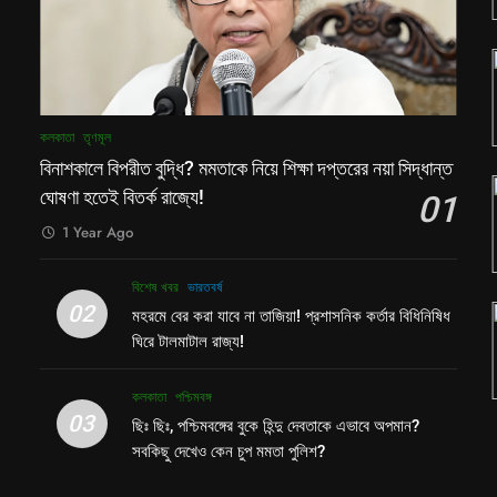
কলকাতা
তৃণমূল
বিনাশকালে বিপরীত বুদ্ধি? মমতাকে নিয়ে শিক্ষা দপ্তরের নয়া সিদ্ধান্ত
ঘোষণা হতেই বিতর্ক রাজ্যে!
01
1 Year Ago
বিশেষ খবর
ভারতবর্ষ
02
মহরমে বের করা যাবে না তাজিয়া! প্রশাসনিক কর্তার বিধিনিষিধ
ঘিরে টালমাটাল রাজ্য!
কলকাতা
পশ্চিমবঙ্গ
03
ছিঃ ছিঃ, পশ্চিমবঙ্গের বুকে হিন্দু দেবতাকে এভাবে অপমান?
সবকিছু দেখেও কেন চুপ মমতা পুলিশ?