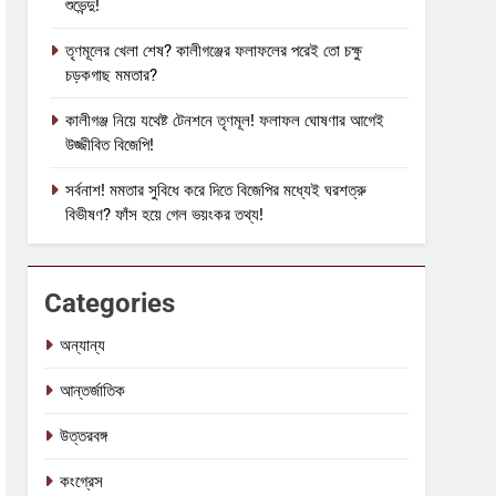
শুভেন্দু!
তৃণমূলের খেলা শেষ? কালীগঞ্জের ফলাফলের পরেই তো চক্ষু
চড়কগাছ মমতার?
কালীগঞ্জ নিয়ে যথেষ্ট টেনশনে তৃণমূল! ফলাফল ঘোষণার আগেই
উজ্জীবিত বিজেপি!
সর্বনাশ! মমতার সুবিধে করে দিতে বিজেপির মধ্যেই ঘরশত্রু
বিভীষণ? ফাঁস হয়ে গেল ভয়ংকর তথ্য!
Categories
অন্যান্য
আন্তর্জাতিক
উত্তরবঙ্গ
কংগ্রেস